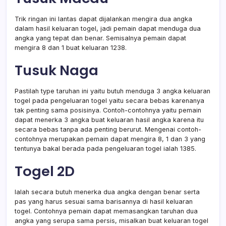
Trik ringan ini lantas dapat dijalankan mengira dua angka
dalam hasil keluaran togel, jadi pemain dapat menduga dua
angka yang tepat dan benar. Semisalnya pemain dapat
mengira 8 dan 1 buat keluaran 1238.
Tusuk Naga
Pastilah type taruhan ini yaitu butuh menduga 3 angka keluaran
togel pada pengeluaran togel yaitu secara bebas karenanya
tak penting sama posisinya. Contoh-contohnya yaitu pemain
dapat menerka 3 angka buat keluaran hasil angka karena itu
secara bebas tanpa ada penting berurut. Mengenai contoh-
contohnya merupakan pemain dapat mengira 8, 1 dan 3 yang
tentunya bakal berada pada pengeluaran togel ialah 1385.
Togel 2D
Ialah secara butuh menerka dua angka dengan benar serta
pas yang harus sesuai sama barisannya di hasil keluaran
togel. Contohnya pemain dapat memasangkan taruhan dua
angka yang serupa sama persis, misalkan buat keluaran togel