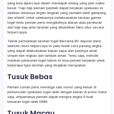
yang bisa dipercaya dalam mendapat untung yang jauh makin
besar. Tiap-tiap pemain pastilah dapat kerjakan spekulasi ini
selekas-lekasnya dngan langkah yang semakin lebih gampang
dan efektif. Untuk selekasnya melaksanakan taruhan games
togel tentu pemain perlu mengikutinya ataran atau peraturan
dari tiap-tiap jenis taruhan yang dikasihkan faksi situs secara
terpercayya.
Teknik permainkan taruhan togel Bersama BO deposit dana
website resmi tetpercaya ini yaitu lewat cara pasang angka
yang dapat dilaksanakan kapan sajsa dan pastinya amat
simpel dan ringkas dan tambah aman. Tentu saja, metode
mainkan petaruhan togel heboh ini bisa pemain kerjakan untuk
beberapa type taruhan yang disajikan merupakan:
Tusuk Bebas
Pemain cuman perlu menduga satu nomor yang keluar di
pemunculan spekulasi togel ialah dengan bebas di posisi mana
saja, umpamanya pemain dapat mengira angka 9 buat
keluaran togel ialah 0988.
Tusuk Macau