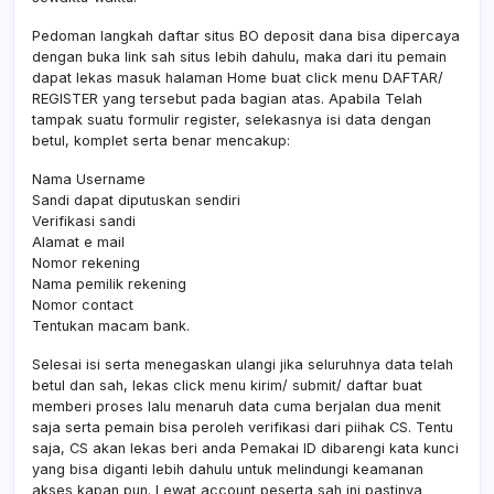
Pedoman langkah daftar situs BO deposit dana bisa dipercaya
dengan buka link sah situs lebih dahulu, maka dari itu pemain
dapat lekas masuk halaman Home buat click menu DAFTAR/
REGISTER yang tersebut pada bagian atas. Apabila Telah
tampak suatu formulir register, selekasnya isi data dengan
betul, komplet serta benar mencakup:
Nama Username
Sandi dapat diputuskan sendiri
Verifikasi sandi
Alamat e mail
Nomor rekening
Nama pemilik rekening
Nomor contact
Tentukan macam bank.
Selesai isi serta menegaskan ulangi jika seluruhnya data telah
betul dan sah, lekas click menu kirim/ submit/ daftar buat
memberi proses lalu menaruh data cuma berjalan dua menit
saja serta pemain bisa peroleh verifikasi dari piihak CS. Tentu
saja, CS akan lekas beri anda Pemakai ID dibarengi kata kunci
yang bisa diganti lebih dahulu untuk melindungi keamanan
akses kapan pun. Lewat account peserta sah ini pastinya