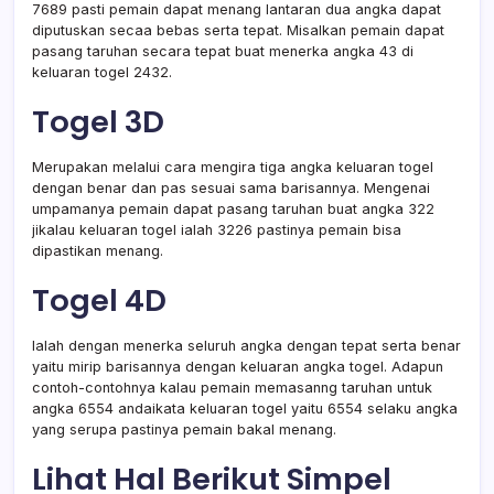
7689 pasti pemain dapat menang lantaran dua angka dapat
diputuskan secaa bebas serta tepat. Misalkan pemain dapat
pasang taruhan secara tepat buat menerka angka 43 di
keluaran togel 2432.
Togel 3D
Merupakan melalui cara mengira tiga angka keluaran togel
dengan benar dan pas sesuai sama barisannya. Mengenai
umpamanya pemain dapat pasang taruhan buat angka 322
jikalau keluaran togel ialah 3226 pastinya pemain bisa
dipastikan menang.
Togel 4D
Ialah dengan menerka seluruh angka dengan tepat serta benar
yaitu mirip barisannya dengan keluaran angka togel. Adapun
contoh-contohnya kalau pemain memasanng taruhan untuk
angka 6554 andaikata keluaran togel yaitu 6554 selaku angka
yang serupa pastinya pemain bakal menang.
Lihat Hal Berikut Simpel