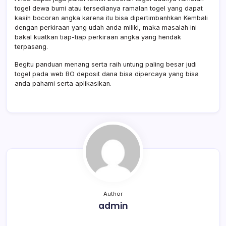
togel dewa bumi atau tersedianya ramalan togel yang dapat
kasih bocoran angka karena itu bisa dipertimbanhkan Kembali
dengan perkiraan yang udah anda miliki, maka masalah ini
bakal kuatkan tiap-tiap perkiraan angka yang hendak
terpasang.
Begitu panduan menang serta raih untung paling besar judi
togel pada web BO deposit dana bisa dipercaya yang bisa
anda pahami serta aplikasikan.
Author
admin