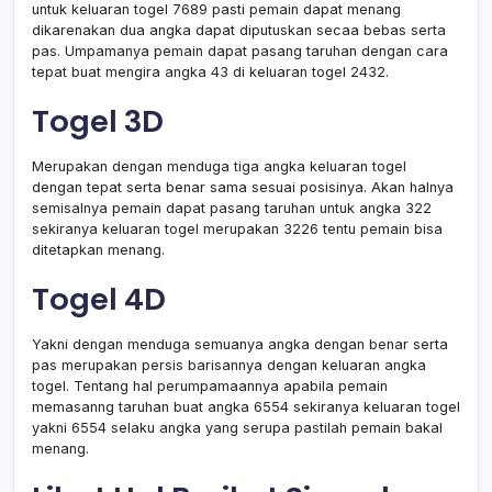
untuk keluaran togel 7689 pasti pemain dapat menang
dikarenakan dua angka dapat diputuskan secaa bebas serta
pas. Umpamanya pemain dapat pasang taruhan dengan cara
tepat buat mengira angka 43 di keluaran togel 2432.
Togel 3D
Merupakan dengan menduga tiga angka keluaran togel
dengan tepat serta benar sama sesuai posisinya. Akan halnya
semisalnya pemain dapat pasang taruhan untuk angka 322
sekiranya keluaran togel merupakan 3226 tentu pemain bisa
ditetapkan menang.
Togel 4D
Yakni dengan menduga semuanya angka dengan benar serta
pas merupakan persis barisannya dengan keluaran angka
togel. Tentang hal perumpamaannya apabila pemain
memasanng taruhan buat angka 6554 sekiranya keluaran togel
yakni 6554 selaku angka yang serupa pastilah pemain bakal
menang.