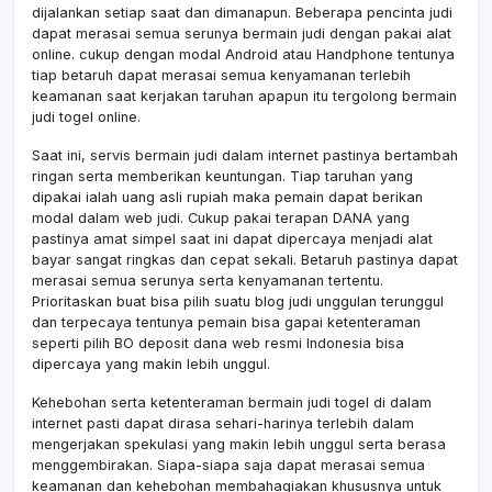
dijalankan setiap saat dan dimanapun. Beberapa pencinta judi
Wakt
Singk
dapat merasai semua serunya bermain judi dengan pakai alat
Main
online. cukup dengan modal Android atau Handphone tentunya
Judi
tiap betaruh dapat merasai semua kenyamanan terlebih
Toge
keamanan saat kerjakan taruhan apapun itu tergolong bermain
BO
judi togel online.
Depo
Dana
Saat ini, servis bermain judi dalam internet pastinya bertambah
Hulu
ringan serta memberikan keuntungan. Tiap taruhan yang
Sung
dipakai ialah uang asli rupiah maka pemain dapat berikan
Teng
modal dalam web judi. Cukup pakai terapan DANA yang
pastinya amat simpel saat ini dapat dipercaya menjadi alat
bayar sangat ringkas dan cepat sekali. Betaruh pastinya dapat
merasai semua serunya serta kenyamanan tertentu.
Prioritaskan buat bisa pilih suatu blog judi unggulan terunggul
dan terpecaya tentunya pemain bisa gapai ketenteraman
seperti pilih BO deposit dana web resmi Indonesia bisa
dipercaya yang makin lebih unggul.
Kehebohan serta ketenteraman bermain judi togel di dalam
internet pasti dapat dirasa sehari-harinya terlebih dalam
mengerjakan spekulasi yang makin lebih unggul serta berasa
menggembirakan. Siapa-siapa saja dapat merasai semua
keamanan dan kehebohan membahagiakan khususnya untuk