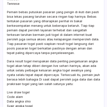
Tennese
Pemain bebas putuskan pasaran yang pengin di ikuti dan pasti
bisa lekas pasang taruhan secara ringan tiap harinya. Bebas
tentukan pasaran yang diharapkan perihal ini bakal
berkesempatan menang untuk beberapa betaruh. Tiap-tiap
pemain dapat peroleh layanan terhebat dan sangatlah
terkesan taruhan bermain judi togel di dalam internet buat
peroleh juga semua akses atau kelapangan memperoleh data.
Tiap pasaran togel pasti siapkan result togel langsung dari
pools pasaran togel berkaitan pastinya dengan aman dan
tepat paling dipercaya tanpa penyelewengan.
Dara result togel merupakan data penting pengeluaran angka
togel akan tetap diberi dengan live sehari-harinya, akan ada
untuk selalu pelbagai keluaran angka togel awalnya yang
nyata selalu tepat dapat dipercaya. Terkecuali itu, pemain jauh
berasa lebih bahagia Di saat dapat peroleh juga data dan data
prakiraan togel yang lain salah satunya yaitu:
Live draw togel
Code alam
Data angka shio
Syair angka togel