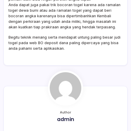
Anda dapat juga pakai trik bocoran togel karena ada ramalan
togel dewa bumi atau ada ramalan togel yang dapat beri
bocoran angka karenanya bisa dipertimbanhkan Kembali
dengan perkiraan yang udah anda miliki, hingga masalah ini
akan kuatkan tiap prakiraan angka yang hendak terpasang.
Begitu teknik menang serta mendapat untung paling besar judi
togel pada web BO deposit dana paling dipercaya yang bisa
anda pahami serta aplikasikan.
Author
admin