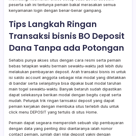
peserta sah ini tentunya pemain bakal merasakan semua
kenyamanan login dengan benar-benar gampang.
Tips Langkah Ringan
Transaksi bisnis BO Deposit
Dana Tanpa ada Potongan
Sehabis punya akses situs dengan cara resmi serta pemain
bebas tetapkan waktu bermain sewaktu-waktu jadi lebih dulu
melakukan pembayaran deposit. Arah transaksi bisnis ini untuk
isi saldo account anggota sebagai nilai modal yang diletakkan
di bandar serta selanjutnya bisa dipakai buat modal taruhan
main togel sewaktu-waktu. Banyak betaruh sudah dipastikan
dapat selekasnya berikan modal dengan begitu cepat serta
mudah. Petunjuk trik ringan tarnsaksi deposit yang dapat
pemain kerjakan dengan membuka situs terlebih dulu untuk
click menu DEPOSIT yang tertulis di situs Home.
Pemain dapat segeara memperoleh sebuah slip pembayaran
dengan data yang penting diisi diantaranya ialah nomor
contact pemain, jumlah dari nilai deposit yakni dengan