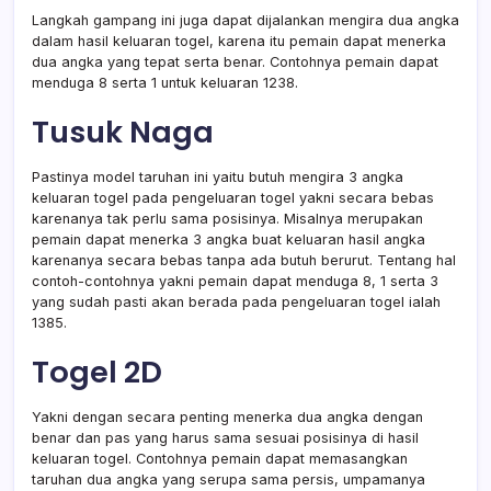
Langkah gampang ini juga dapat dijalankan mengira dua angka
dalam hasil keluaran togel, karena itu pemain dapat menerka
dua angka yang tepat serta benar. Contohnya pemain dapat
menduga 8 serta 1 untuk keluaran 1238.
Tusuk Naga
Pastinya model taruhan ini yaitu butuh mengira 3 angka
keluaran togel pada pengeluaran togel yakni secara bebas
karenanya tak perlu sama posisinya. Misalnya merupakan
pemain dapat menerka 3 angka buat keluaran hasil angka
karenanya secara bebas tanpa ada butuh berurut. Tentang hal
contoh-contohnya yakni pemain dapat menduga 8, 1 serta 3
yang sudah pasti akan berada pada pengeluaran togel ialah
1385.
Togel 2D
Yakni dengan secara penting menerka dua angka dengan
benar dan pas yang harus sama sesuai posisinya di hasil
keluaran togel. Contohnya pemain dapat memasangkan
taruhan dua angka yang serupa sama persis, umpamanya