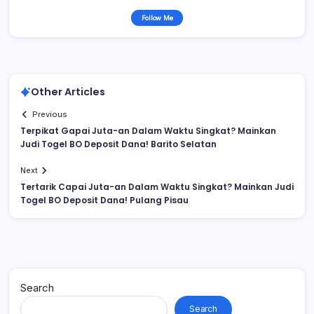
Follow Me
Other Articles
Previous
Terpikat Gapai Juta-an Dalam Waktu Singkat? Mainkan
Judi Togel BO Deposit Dana! Barito Selatan
Next
Tertarik Capai Juta-an Dalam Waktu Singkat? Mainkan Judi
Togel BO Deposit Dana! Pulang Pisau
Search
Search