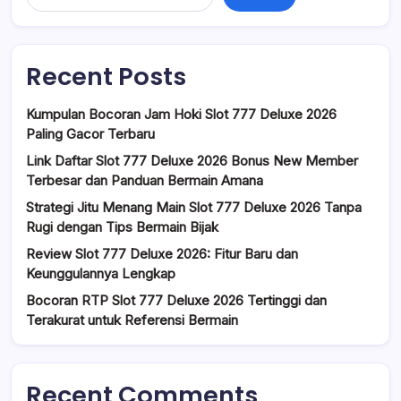
Recent Posts
Kumpulan Bocoran Jam Hoki Slot 777 Deluxe 2026
Paling Gacor Terbaru
Link Daftar Slot 777 Deluxe 2026 Bonus New Member
Terbesar dan Panduan Bermain Amana
Strategi Jitu Menang Main Slot 777 Deluxe 2026 Tanpa
Rugi dengan Tips Bermain Bijak
Review Slot 777 Deluxe 2026: Fitur Baru dan
Keunggulannya Lengkap
Bocoran RTP Slot 777 Deluxe 2026 Tertinggi dan
Terakurat untuk Referensi Bermain
Recent Comments