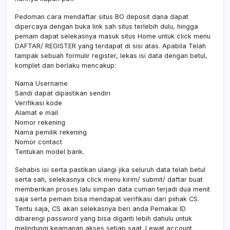
Pedoman cara mendaftar situs BO deposit dana dapat
dipercaya dengan buka link sah situs terlebih dulu, hingga
pemain dapat selekasnya masuk situs Home untuk click menu
DAFTAR/ REGISTER yang terdapat di sisi atas. Apabila Telah
tampak sebuah formulir register, lekas isi data dengan betul,
komplet dan berlaku mencakup:
Nama Username
Sandi dapat dipastikan sendiri
Verifikasi kode
Alamat e mail
Nomor rekening
Nama pemilik rekening
Nomor contact
Tentukan model bank.
Sehabis isi serta pastikan ulangi jika seluruh data telah betul
serta sah, selekasnya click menu kirim/ submit/ daftar buat
memberikan proses lalu simpan data cuman terjadi dua menit
saja serta pemain bisa mendapat verifikasi dari piihak CS.
Tentu saja, CS akan selekasnya beri anda Pemakai ID
dibarengi password yang bisa diganti lebih dahulu untuk
melindungi keamanan akses setiap saat. Lewat account