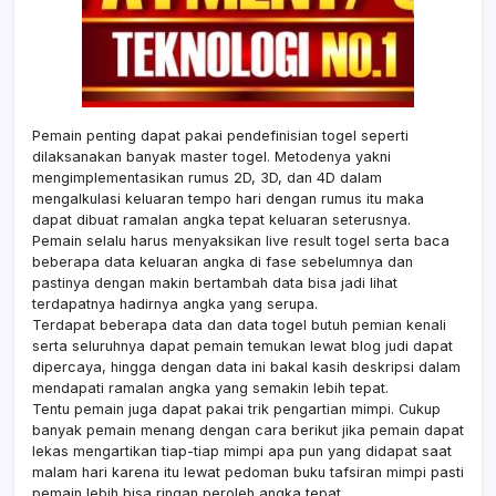
Pemain penting dapat pakai pendefinisian togel seperti
dilaksanakan banyak master togel. Metodenya yakni
mengimplementasikan rumus 2D, 3D, dan 4D dalam
mengalkulasi keluaran tempo hari dengan rumus itu maka
dapat dibuat ramalan angka tepat keluaran seterusnya.
Pemain selalu harus menyaksikan live result togel serta baca
beberapa data keluaran angka di fase sebelumnya dan
pastinya dengan makin bertambah data bisa jadi lihat
terdapatnya hadirnya angka yang serupa.
Terdapat beberapa data dan data togel butuh pemian kenali
serta seluruhnya dapat pemain temukan lewat blog judi dapat
dipercaya, hingga dengan data ini bakal kasih deskripsi dalam
mendapati ramalan angka yang semakin lebih tepat.
Tentu pemain juga dapat pakai trik pengartian mimpi. Cukup
banyak pemain menang dengan cara berikut jika pemain dapat
lekas mengartikan tiap-tiap mimpi apa pun yang didapat saat
malam hari karena itu lewat pedoman buku tafsiran mimpi pasti
pemain lebih bisa ringan peroleh angka tepat.