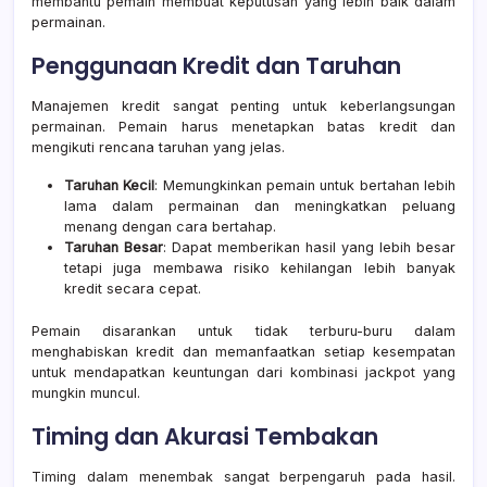
membantu pemain membuat keputusan yang lebih baik dalam
permainan.
Penggunaan Kredit dan Taruhan
Manajemen kredit sangat penting untuk keberlangsungan
permainan. Pemain harus menetapkan batas kredit dan
mengikuti rencana taruhan yang jelas.
Taruhan Kecil
: Memungkinkan pemain untuk bertahan lebih
lama dalam permainan dan meningkatkan peluang
menang dengan cara bertahap.
Taruhan Besar
: Dapat memberikan hasil yang lebih besar
tetapi juga membawa risiko kehilangan lebih banyak
kredit secara cepat.
Pemain disarankan untuk tidak terburu-buru dalam
menghabiskan kredit dan memanfaatkan setiap kesempatan
untuk mendapatkan keuntungan dari kombinasi jackpot yang
mungkin muncul.
Timing dan Akurasi Tembakan
Timing dalam menembak sangat berpengaruh pada hasil.