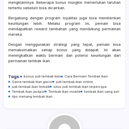
mengklaimnya. Beberapa bonus mungkin memerlukan taruhan
tertentu sebelum bisa dicairkan.
Bergabung dengan program loyalitas juga bisa memberikan
keuntungan lebih. Melalui program ini, pemain bisa
mendapatkan reward tambahan yang mendukung permainan
mereka.
Dengan menggunakan strategi yang tepat, pemain bisa
memaksimalkan setiap bonus yang didapat. Ini akan
meningkatkan waktu bermain dan potensi keuntungan dari
permainan tembak ikan.
Tags:
bonus judi tembak ikan
Cara Bermain Tembak Ikan
Game tembak ikan gacor
judi tembak ikan online
judi tembak ikan terbaik
situs judi tembak ikan terpercaya
Tembak ikan jackpot
Tembak ikan mobile
tembak ikan uang asli
tips menang tembak ikan