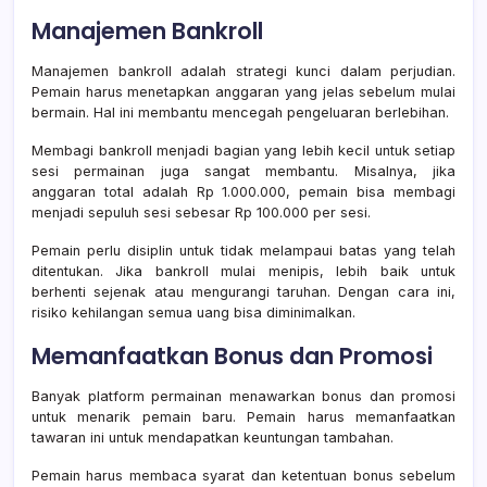
Manajemen Bankroll
Manajemen bankroll adalah strategi kunci dalam perjudian.
Pemain harus menetapkan anggaran yang jelas sebelum mulai
bermain. Hal ini membantu mencegah pengeluaran berlebihan.
Membagi bankroll menjadi bagian yang lebih kecil untuk setiap
sesi permainan juga sangat membantu. Misalnya, jika
anggaran total adalah Rp 1.000.000, pemain bisa membagi
menjadi sepuluh sesi sebesar Rp 100.000 per sesi.
Pemain perlu disiplin untuk tidak melampaui batas yang telah
ditentukan. Jika bankroll mulai menipis, lebih baik untuk
berhenti sejenak atau mengurangi taruhan. Dengan cara ini,
risiko kehilangan semua uang bisa diminimalkan.
Memanfaatkan Bonus dan Promosi
Banyak platform permainan menawarkan bonus dan promosi
untuk menarik pemain baru. Pemain harus memanfaatkan
tawaran ini untuk mendapatkan keuntungan tambahan.
Pemain harus membaca syarat dan ketentuan bonus sebelum