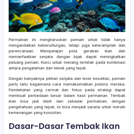
Permainan ini mengharuskan pemain untuk tidak hanya
mengandalkan keberuntungan, tetapi juga keterampilan dan
perencanaan. Mempelajari pola gerakan ikan dan
memanfaatkan senjata dengan bijak dapat meningkatkan
peluang pemain. Kunci untuk menang terletak pada kombinasi
antara pengalaman dan teknik yang tepat.
Dengan banyaknya pilihan senjata dan level kesulitan, pemain
perlu tahu bagaimana cara memaksimalkan potensi mereka.
Pendekatan yang cermat dan fokus pada strategi dapat
membuat perbedaan besar dalam hasil permainan. Tembak
ikan bisa jadi lebih dari sekadar permainan; dengan
pengetahuan yang tepat, ini bisa menjadi sarana untuk meraih
kemenangan yang konsisten.
Dasar-Dasar Tembak Ikan