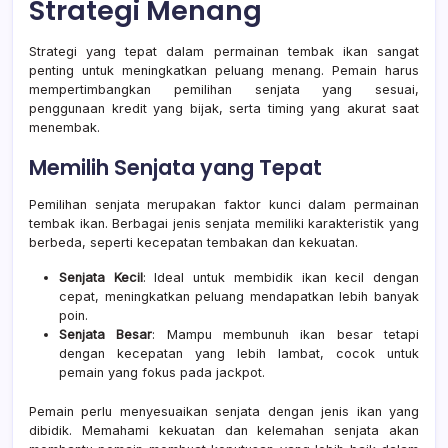
Strategi Menang
Strategi yang tepat dalam permainan tembak ikan sangat
penting untuk meningkatkan peluang menang. Pemain harus
mempertimbangkan pemilihan senjata yang sesuai,
penggunaan kredit yang bijak, serta timing yang akurat saat
menembak.
Memilih Senjata yang Tepat
Pemilihan senjata merupakan faktor kunci dalam permainan
tembak ikan. Berbagai jenis senjata memiliki karakteristik yang
berbeda, seperti kecepatan tembakan dan kekuatan.
Senjata Kecil
: Ideal untuk membidik ikan kecil dengan
cepat, meningkatkan peluang mendapatkan lebih banyak
poin.
Senjata Besar
: Mampu membunuh ikan besar tetapi
dengan kecepatan yang lebih lambat, cocok untuk
pemain yang fokus pada jackpot.
Pemain perlu menyesuaikan senjata dengan jenis ikan yang
dibidik. Memahami kekuatan dan kelemahan senjata akan