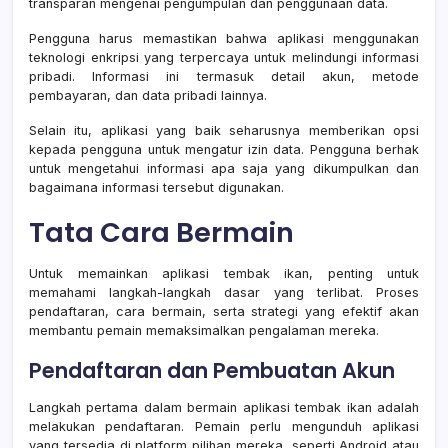
transparan mengenai pengumpulan dan penggunaan data.
Pengguna harus memastikan bahwa aplikasi menggunakan
teknologi enkripsi yang terpercaya untuk melindungi informasi
pribadi. Informasi ini termasuk detail akun, metode
pembayaran, dan data pribadi lainnya.
Selain itu, aplikasi yang baik seharusnya memberikan opsi
kepada pengguna untuk mengatur izin data. Pengguna berhak
untuk mengetahui informasi apa saja yang dikumpulkan dan
bagaimana informasi tersebut digunakan.
Tata Cara Bermain
Untuk memainkan aplikasi tembak ikan, penting untuk
memahami langkah-langkah dasar yang terlibat. Proses
pendaftaran, cara bermain, serta strategi yang efektif akan
membantu pemain memaksimalkan pengalaman mereka.
Pendaftaran dan Pembuatan Akun
Langkah pertama dalam bermain aplikasi tembak ikan adalah
melakukan pendaftaran. Pemain perlu mengunduh aplikasi
yang tersedia di platform pilihan mereka, seperti Android atau