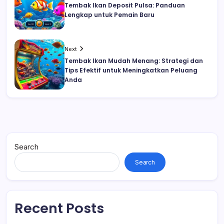
Tembak Ikan Deposit Pulsa: Panduan
Lengkap untuk Pemain Baru
Next
Tembak Ikan Mudah Menang: Strategi dan
Tips Efektif untuk Meningkatkan Peluang
Anda
Search
Search
Recent Posts