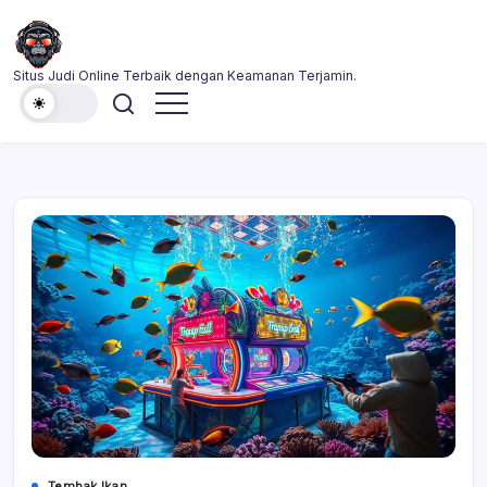
Skip
to
content
AlrassedOnline
Situs Judi Online Terbaik dengan Keamanan Terjamin.
Tembak Ikan