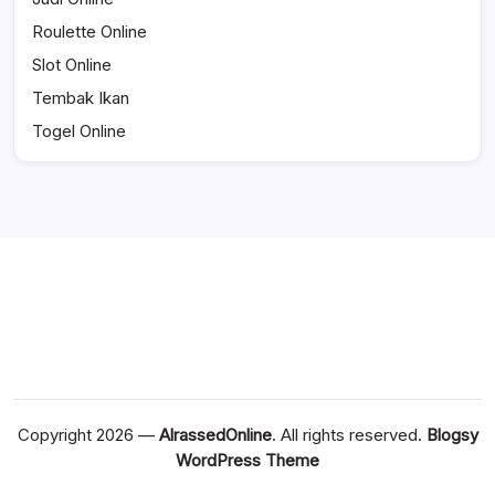
Roulette Online
Slot Online
Tembak Ikan
Togel Online
Copyright 2026 —
AlrassedOnline
. All rights reserved.
Blogsy
WordPress Theme