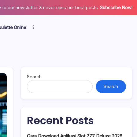
 to our newsletter & never miss our best posts.
Subscribe Now!
ulette Online
Search
Search
Recent Posts
Cara Download Aplikasi Slot 777 Deluxe 2026