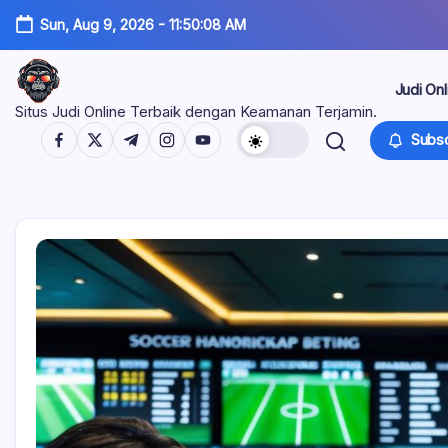
Skip
Sun, Aug 9, 2026
-
11:50:09 AM
to
content
Judi Onl
AlrassedOnline
Situs Judi Online Terbaik dengan Keamanan Terjamin.
https://www.facebook.com/
https://twitter.com/
https://t.me/
https://www.instagram.com/
https://youtube.com/
Subsc