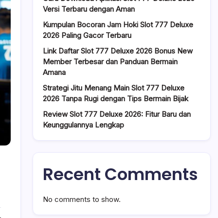
Versi Terbaru dengan Aman
Kumpulan Bocoran Jam Hoki Slot 777 Deluxe
2026 Paling Gacor Terbaru
Link Daftar Slot 777 Deluxe 2026 Bonus New
Member Terbesar dan Panduan Bermain
Amana
Strategi Jitu Menang Main Slot 777 Deluxe
2026 Tanpa Rugi dengan Tips Bermain Bijak
Review Slot 777 Deluxe 2026: Fitur Baru dan
Keunggulannya Lengkap
Recent Comments
No comments to show.