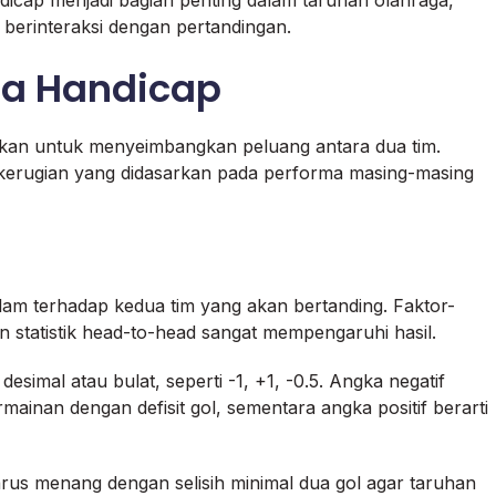
dicap menjadi bagian penting dalam taruhan olahraga,
berinteraksi dengan pertandingan.
la Handicap
kan untuk menyeimbangkan peluang antara dua tim.
 kerugian yang didasarkan pada performa masing-masing
lam terhadap kedua tim yang akan bertanding. Faktor-
n statistik head-to-head sangat mempengaruhi hasil.
simal atau bulat, seperti -1, +1, -0.5. Angka negatif
inan dengan defisit gol, sementara angka positif berarti
harus menang dengan selisih minimal dua gol agar taruhan