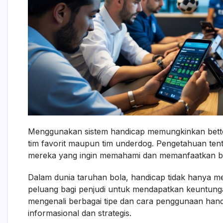
Menggunakan sistem handicap memungkinkan bettor 
tim favorit maupun tim underdog. Pengetahuan tent
mereka yang ingin memahami dan memanfaatkan ber
Dalam dunia taruhan bola, handicap tidak hanya 
peluang bagi penjudi untuk mendapatkan keuntung
mengenali berbagai tipe dan cara penggunaan hand
informasional dan strategis.