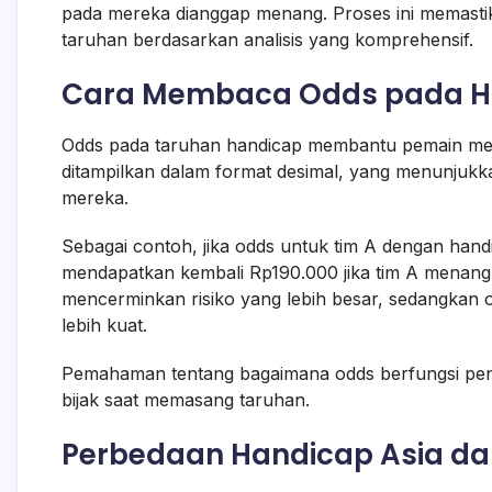
pada mereka dianggap menang. Proses ini memastik
taruhan berdasarkan analisis yang komprehensif.
Cara Membaca Odds pada H
Odds pada taruhan handicap membantu pemain m
ditampilkan dalam format desimal, yang menunjuk
mereka.
Sebagai contoh, jika odds untuk tim A dengan hand
mendapatkan kembali Rp190.000 jika tim A menang s
mencerminkan risiko yang lebih besar, sedangkan 
lebih kuat.
Pemahaman tentang bagaimana odds berfungsi pen
bijak saat memasang taruhan.
Perbedaan Handicap Asia da