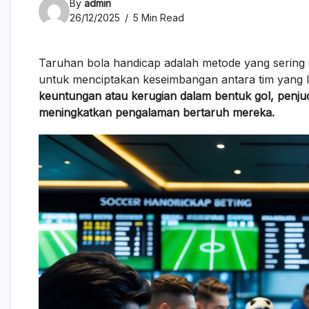
By
admin
26/12/2025
5 Min Read
Taruhan bola handicap adalah metode yang sering
untuk menciptakan keseimbangan antara tim yang l
keuntungan atau kerugian dalam bentuk gol, penj
meningkatkan pengalaman bertaruh mereka.