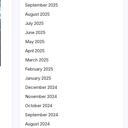
September 2025
August 2025
July 2025
June 2025
May 2025
April 2025
March 2025
February 2025
January 2025
December 2024
November 2024
October 2024
September 2024
August 2024