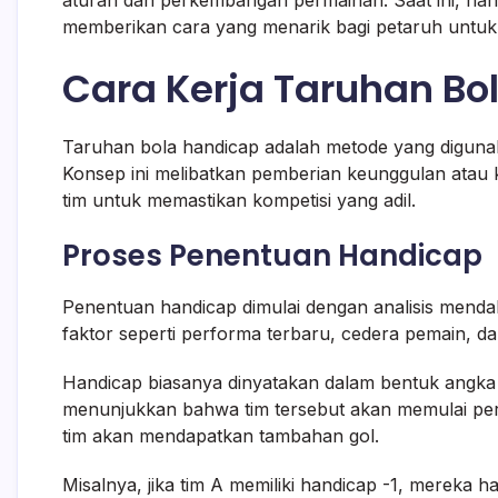
aturan dan perkembangan permainan. Saat ini, han
memberikan cara yang menarik bagi petaruh untuk 
Cara Kerja Taruhan Bo
Taruhan bola handicap adalah metode yang diguna
Konsep ini melibatkan pemberian keunggulan atau
tim untuk memastikan kompetisi yang adil.
Proses Penentuan Handicap
Penentuan handicap dimulai dengan analisis menda
faktor seperti performa terbaru, cedera pemain, da
Handicap biasanya dinyatakan dalam bentuk angka de
menunjukkan bahwa tim tersebut akan memulai perma
tim akan mendapatkan tambahan gol.
Misalnya, jika tim A memiliki handicap -1, mereka 