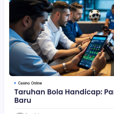
Casino Online
Taruhan Bola Handicap: P
Baru