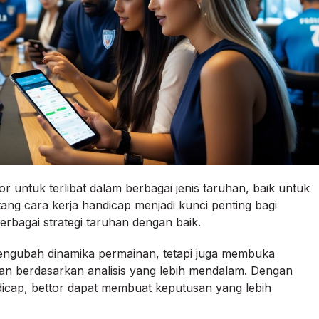
untuk terlibat dalam berbagai jenis taruhan, baik untuk
ang cara kerja handicap menjadi kunci penting bagi
bagai strategi taruhan dengan baik.
mengubah dinamika permainan, tetapi juga membuka
an berdasarkan analisis yang lebih mendalam. Dengan
icap, bettor dapat membuat keputusan yang lebih