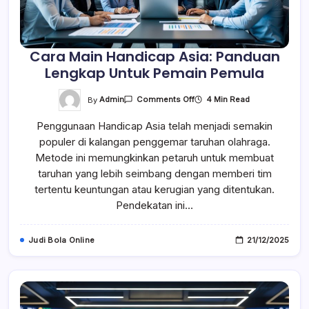
Cara Main Handicap Asia: Panduan
Lengkap Untuk Pemain Pemula
On
By
Admin
4 Min Read
Comments Off
Cara
Main
Penggunaan Handicap Asia telah menjadi semakin
Handicap
Asia:
populer di kalangan penggemar taruhan olahraga.
Panduan
Lengkap
Metode ini memungkinkan petaruh untuk membuat
Untuk
Pemain
taruhan yang lebih seimbang dengan memberi tim
Pemula
tertentu keuntungan atau kerugian yang ditentukan.
Pendekatan ini…
Judi Bola Online
21/12/2025