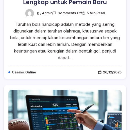
Lengkap untuk Pemain Baru
On
By
Admin
5 Min Read
Comments Off
Taruhan
Bola
Taruhan bola handicap adalah metode yang sering
Handicap:
Panduan
digunakan dalam taruhan olahraga, khususnya sepak
Lengkap
Untuk
bola, untuk menciptakan keseimbangan antara tim yang
Pemain
Baru
lebih kuat dan lebih lemah. Dengan memberikan
keuntungan atau kerugian dalam bentuk gol, penjudi
dapat…
Casino Online
26/12/2025