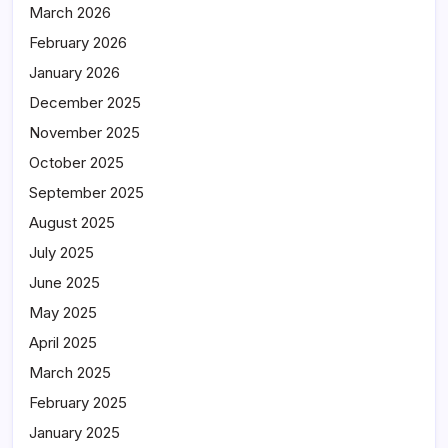
March 2026
February 2026
January 2026
December 2025
November 2025
October 2025
September 2025
August 2025
July 2025
June 2025
May 2025
April 2025
March 2025
February 2025
January 2025