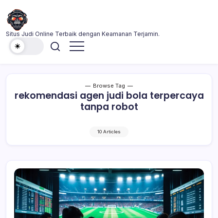
Skip
to
content
AlrassedOnline
Situs Judi Online Terbaik dengan Keamanan Terjamin.
Browse Tag
rekomendasi agen judi bola terpercaya
tanpa robot
10 Articles