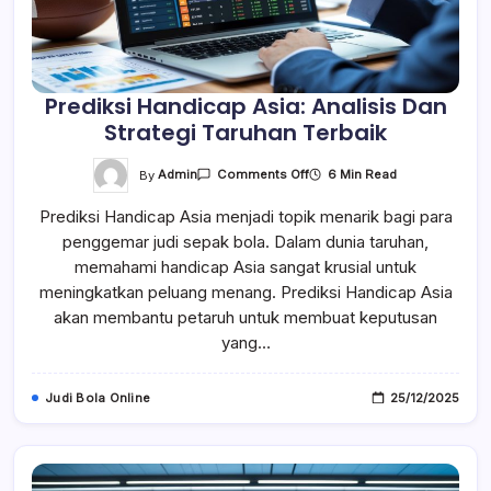
Prediksi Handicap Asia: Analisis Dan
Strategi Taruhan Terbaik
On
By
Admin
6 Min Read
Comments Off
Prediksi
Handicap
Prediksi Handicap Asia menjadi topik menarik bagi para
Asia:
Analisis
penggemar judi sepak bola. Dalam dunia taruhan,
Dan
Strategi
memahami handicap Asia sangat krusial untuk
Taruhan
Terbaik
meningkatkan peluang menang. Prediksi Handicap Asia
akan membantu petaruh untuk membuat keputusan
yang…
Judi Bola Online
25/12/2025