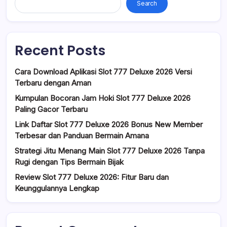
Search
Recent Posts
Cara Download Aplikasi Slot 777 Deluxe 2026 Versi
Terbaru dengan Aman
Kumpulan Bocoran Jam Hoki Slot 777 Deluxe 2026
Paling Gacor Terbaru
Link Daftar Slot 777 Deluxe 2026 Bonus New Member
Terbesar dan Panduan Bermain Amana
Strategi Jitu Menang Main Slot 777 Deluxe 2026 Tanpa
Rugi dengan Tips Bermain Bijak
Review Slot 777 Deluxe 2026: Fitur Baru dan
Keunggulannya Lengkap