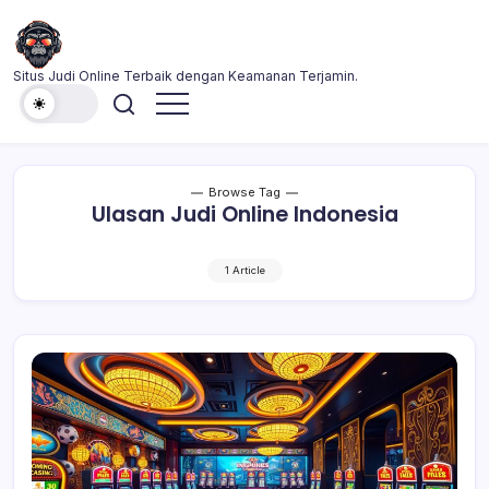
Skip
to
content
AlrassedOnline
Situs Judi Online Terbaik dengan Keamanan Terjamin.
Browse Tag
Ulasan Judi Online Indonesia
1 Article