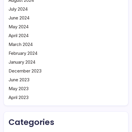
August 2024
July 2024
June 2024
May 2024
April 2024
March 2024
February 2024
January 2024
December 2023
June 2023
May 2023
April 2023
Categories