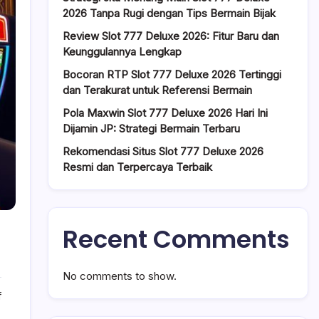
2026 Tanpa Rugi dengan Tips Bermain Bijak
Review Slot 777 Deluxe 2026: Fitur Baru dan
Keunggulannya Lengkap
Bocoran RTP Slot 777 Deluxe 2026 Tertinggi
dan Terakurat untuk Referensi Bermain
Pola Maxwin Slot 777 Deluxe 2026 Hari Ini
Dijamin JP: Strategi Bermain Terbaru
Rekomendasi Situs Slot 777 Deluxe 2026
Resmi dan Terpercaya Terbaik
Recent Comments
No comments to show.
on
f
Daftar