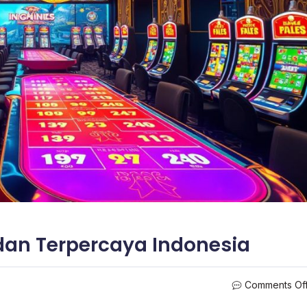
 dan Terpercaya Indonesia
Comments Of