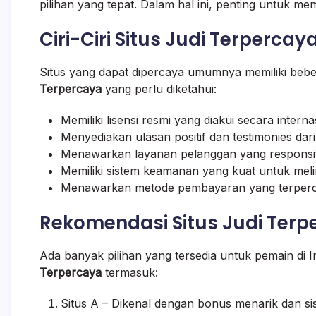
pilihan yang tepat. Dalam hal ini, penting untuk 
Ciri-Ciri Situs Judi Terpercay
Situs yang dapat dipercaya umumnya memiliki bebe
Terpercaya
yang perlu diketahui:
Memiliki lisensi resmi yang diakui secara interna
Menyediakan ulasan positif dan testimonies dari
Menawarkan layanan pelanggan yang responsi
Memiliki sistem keamanan yang kuat untuk mel
Menawarkan metode pembayaran yang terperc
Rekomendasi Situs Judi Terp
Ada banyak pilihan yang tersedia untuk pemain di
Terpercaya
termasuk:
Situs A – Dikenal dengan bonus menarik dan s