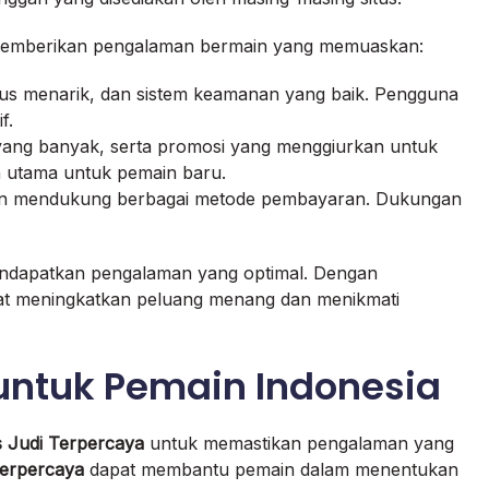
ti memberikan pengalaman bermain yang memuaskan:
s menarik, dan sistem keamanan yang baik. Pengguna
f.
 yang banyak, serta promosi yang menggiurkan untuk
an utama untuk pemain baru.
 dan mendukung berbagai metode pembayaran. Dukungan
mendapatkan pengalaman yang optimal. Dengan
at meningkatkan peluang menang dan menikmati
 untuk Pemain Indonesia
s Judi Terpercaya
untuk memastikan pengalaman yang
 Terpercaya
dapat membantu pemain dalam menentukan