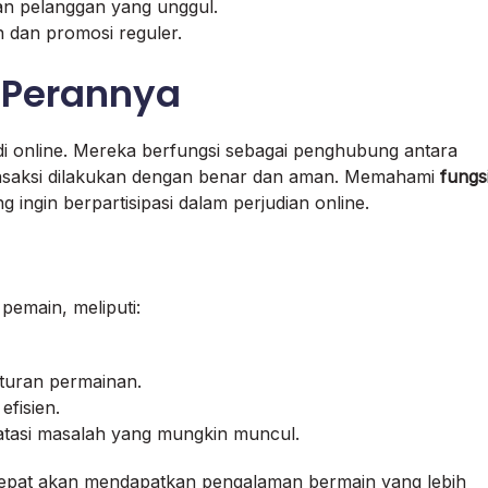
nan pelanggan yang unggul.
 dan promosi reguler.
 Perannya
udi online. Mereka berfungsi sebagai penghubung antara
ansaksi dilakukan dengan benar dan aman. Memahami
fungs
 ingin berpartisipasi dalam perjudian online.
pemain, meliputi:
aturan permainan.
fisien.
asi masalah yang mungkin muncul.
epat akan mendapatkan pengalaman bermain yang lebih