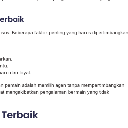
erbaik
sus. Beberapa faktor penting yang harus dipertimbangka
arkan.
ntu.
aru dan loyal.
an pemain adalah memilih agen tanpa mempertimbangkan
apat mengakibatkan pengalaman bermain yang tidak
 Terbaik