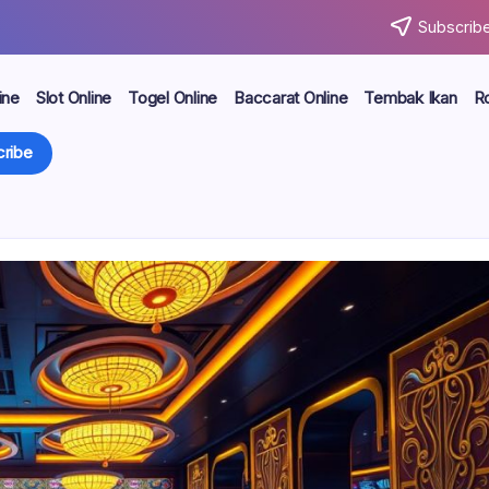
Subscribe
ine
Slot Online
Togel Online
Baccarat Online
Tembak Ikan
Ro
ribe