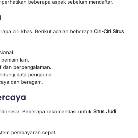
memperhatikan beberapa aspek sebelum mendaftar.
a
rapa ciri khas. Berikut adalah beberapa
Ciri-Ciri Situs
sional.
 pemain lain.
f dan berpengalaman.
indungi data pengguna.
aya dan beragam.
ercaya
 Indonesia. Beberapa rekomendasi untuk
Situs Judi
istem pembayaran cepat.