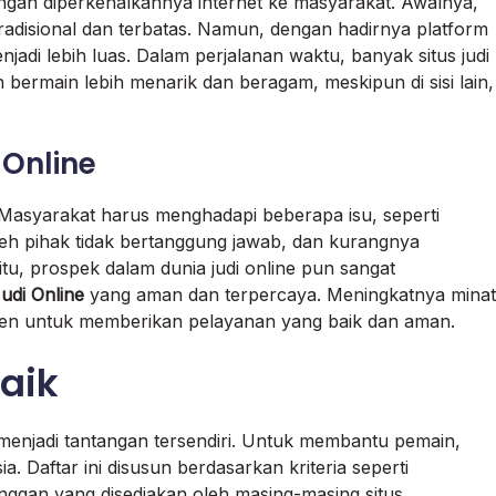
engan diperkenalkannya internet ke masyarakat. Awalnya,
 tradisional dan terbatas. Namun, dengan hadirnya platform
jadi lebih luas. Dalam perjalanan waktu, banyak situs judi
rmain lebih menarik dan beragam, meskipun di sisi lain,
Online
Masyarakat harus menghadapi beberapa isu, seperti
eh pihak tidak bertanggung jawab, dan kurangnya
u, prospek dalam dunia judi online pun sangat
udi Online
yang aman dan terpercaya. Meningkatnya minat
tmen untuk memberikan pelayanan yang baik dan aman.
baik
apat menjadi tantangan tersendiri. Untuk membantu pemain,
ia. Daftar ini disusun berdasarkan kriteria seperti
ggan yang disediakan oleh masing-masing situs.