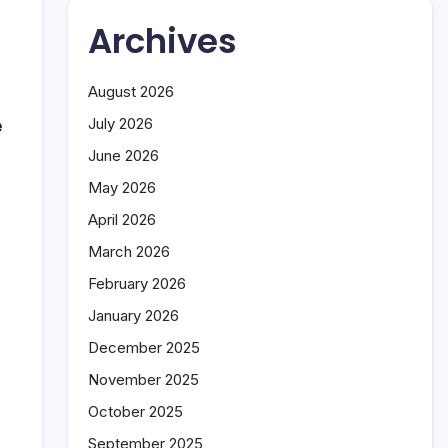
Judi
Archives
Online
Terbaik
dan
August 2026
Terpercaya
Indonesia
July 2026
e
June 2026
May 2026
April 2026
March 2026
February 2026
January 2026
December 2025
November 2025
October 2025
September 2025