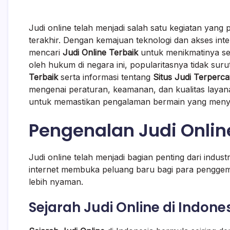
Judi online telah menjadi salah satu kegiatan yang
terakhir. Dengan kemajuan teknologi dan akses in
mencari
Judi Online Terbaik
untuk menikmatinya se
oleh hukum di negara ini, popularitasnya tidak suru
Terbaik
serta informasi tentang
Situs Judi Terperc
mengenai peraturan, keamanan, dan kualitas layanan
untuk memastikan pengalaman bermain yang men
Pengenalan Judi Onlin
Judi online telah menjadi bagian penting dari indus
internet membuka peluang baru bagi para penggem
lebih nyaman.
Sejarah Judi Online di Indone