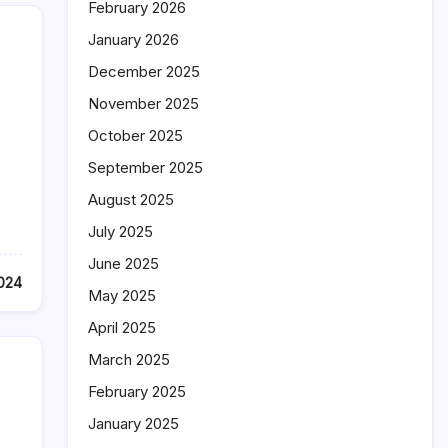
February 2026
January 2026
December 2025
November 2025
October 2025
September 2025
August 2025
July 2025
June 2025
024
May 2025
April 2025
March 2025
February 2025
January 2025