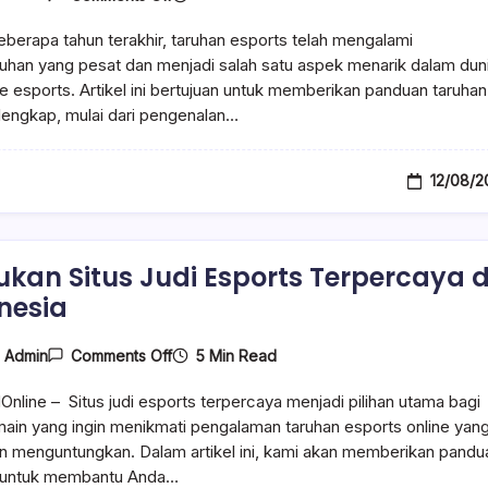
Taruhan
Esports
berapa tahun terakhir, taruhan esports telah mengalami
–
Panduan
han yang pesat dan menjadi salah satu aspek menarik dalam dun
Dan
ine esports. Artikel ini bertujuan untuk memberikan panduan taruhan
Tips
lengkap, mulai dari pengenalan…
Terbaik
Indonesia
12/08/2
kan Situs Judi Esports Terpercaya d
nesia
On
5 Min Read
y
Admin
Comments Off
Temukan
Situs
Online – Situs judi esports terpercaya menjadi pilihan utama bagi
Judi
Esports
ain yang ingin menikmati pengalaman taruhan esports online yan
Terpercaya
 menguntungkan. Dalam artikel ini, kami akan memberikan pandu
Di
 untuk membantu Anda…
Indonesia