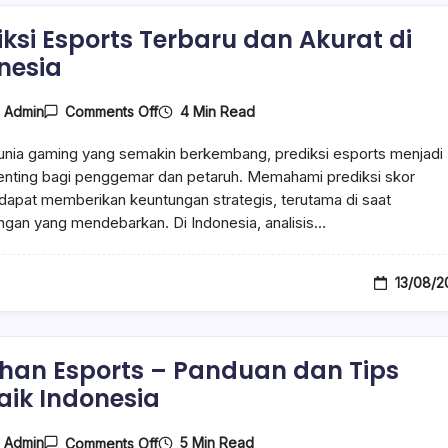
iksi Esports Terbaru dan Akurat di
nesia
On
4 Min Read
y
Admin
Comments Off
Prediksi
Esports
nia gaming yang semakin berkembang, prediksi esports menjadi
Terbaru
Dan
enting bagi penggemar dan petaruh. Memahami prediksi skor
Akurat
dapat memberikan keuntungan strategis, terutama di saat
Di
ngan yang mendebarkan. Di Indonesia, analisis…
Indonesia
13/08/2
han Esports – Panduan dan Tips
aik Indonesia
On
5 Min Read
y
Admin
Comments Off