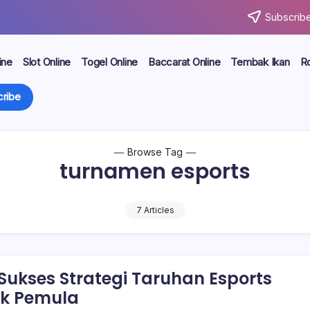
Subscribe
ine
Slot Online
Togel Online
Baccarat Online
Tembak Ikan
Ro
ribe
Browse Tag
turnamen esports
7 Articles
 Sukses Strategi Taruhan Esports
k Pemula