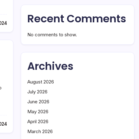
Recent Comments
024
No comments to show.
Archives
August 2026
p
July 2026
June 2026
May 2026
April 2026
024
March 2026