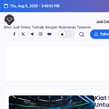
Skip
Thu, Aug 6, 2026
-
3:49:04 PM
to
content
Judi Onl
AlrassedOnline
Situs Judi Online Terbaik dengan Keamanan Terjamin.
https://www.facebook.com/
https://twitter.com/
https://t.me/
https://www.instagram.com/
https://youtube.com/
Subsc
Kiat
Untu