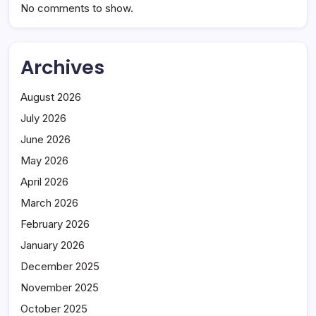
No comments to show.
Archives
August 2026
July 2026
June 2026
May 2026
April 2026
March 2026
February 2026
January 2026
December 2025
November 2025
October 2025