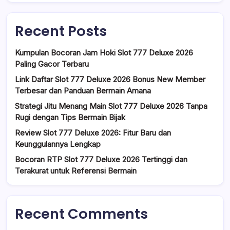
Recent Posts
Kumpulan Bocoran Jam Hoki Slot 777 Deluxe 2026
Paling Gacor Terbaru
Link Daftar Slot 777 Deluxe 2026 Bonus New Member
Terbesar dan Panduan Bermain Amana
Strategi Jitu Menang Main Slot 777 Deluxe 2026 Tanpa
Rugi dengan Tips Bermain Bijak
Review Slot 777 Deluxe 2026: Fitur Baru dan
Keunggulannya Lengkap
Bocoran RTP Slot 777 Deluxe 2026 Tertinggi dan
Terakurat untuk Referensi Bermain
Recent Comments