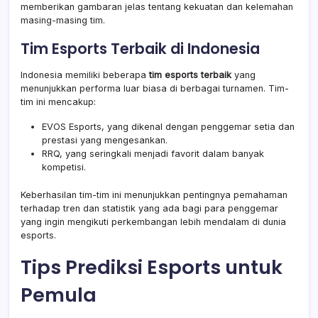
memberikan gambaran jelas tentang kekuatan dan kelemahan
masing-masing tim.
Tim Esports Terbaik di Indonesia
Indonesia memiliki beberapa
tim esports terbaik
yang
menunjukkan performa luar biasa di berbagai turnamen. Tim-
tim ini mencakup:
EVOS Esports, yang dikenal dengan penggemar setia dan
prestasi yang mengesankan.
RRQ, yang seringkali menjadi favorit dalam banyak
kompetisi.
Keberhasilan tim-tim ini menunjukkan pentingnya pemahaman
terhadap tren dan statistik yang ada bagi para penggemar
yang ingin mengikuti perkembangan lebih mendalam di dunia
esports.
Tips Prediksi Esports untuk
Pemula