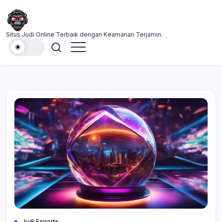
Skip
to
content
AlrassedOnline
Situs Judi Online Terbaik dengan Keamanan Terjamin.
Judi Esports