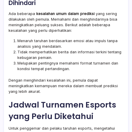
Dihindari
Ada beberapa
kesalahan umum dalam prediksi
yang sering
dilakukan oleh pemula. Memahami dan menghindarinya bisa
meningkatkan peluang sukses. Berikut adalah beberapa
kesalahan yang perlu diperhatikan:
Menaruh taruhan berdasarkan emosi atau impuls tanpa
analisis yang mendalam.
Tidak memperhatikan berita dan informasi terkini tentang
kebugaran pemain.
Melupakan pentingnya memahami format turnamen dan
kondisi tempat pertandingan.
Dengan menghindari kesalahan ini, pemula dapat
meningkatkan kemampuan mereka dalam membuat prediksi
yang lebih akurat.
Jadwal Turnamen Esports
yang Perlu Diketahui
Untuk penggemar dan pelaku taruhan esports, mengetahui