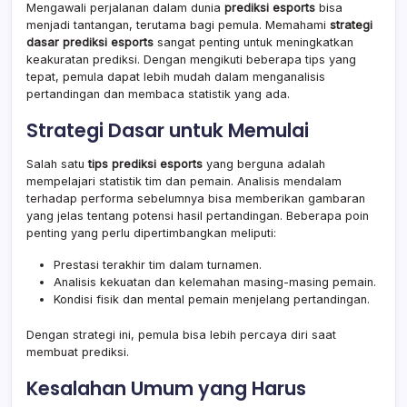
Mengawali perjalanan dalam dunia
prediksi esports
bisa
menjadi tantangan, terutama bagi pemula. Memahami
strategi
dasar prediksi esports
sangat penting untuk meningkatkan
keakuratan prediksi. Dengan mengikuti beberapa tips yang
tepat, pemula dapat lebih mudah dalam menganalisis
pertandingan dan membaca statistik yang ada.
Strategi Dasar untuk Memulai
Salah satu
tips prediksi esports
yang berguna adalah
mempelajari statistik tim dan pemain. Analisis mendalam
terhadap performa sebelumnya bisa memberikan gambaran
yang jelas tentang potensi hasil pertandingan. Beberapa poin
penting yang perlu dipertimbangkan meliputi:
Prestasi terakhir tim dalam turnamen.
Analisis kekuatan dan kelemahan masing-masing pemain.
Kondisi fisik dan mental pemain menjelang pertandingan.
Dengan strategi ini, pemula bisa lebih percaya diri saat
membuat prediksi.
Kesalahan Umum yang Harus