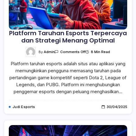
Platform Taruhan Esports Terpercaya
dan Strategi Menang Optimal
On
By
Admin
8 Min Read
Comments Off
Platform
Taruhan
Platform taruhan esports adalah situs atau aplikasi yang
Esports
Terpercaya
memungkinkan pengguna memasang taruhan pada
Dan
Strategi
pertandingan game kompetitif seperti Dota 2, League of
Menang
Optimal
Legends, dan PUBG. Platform ini menghubungkan
penggemar esports dengan peluang menghasilkan…
Judi Esports
30/04/2025