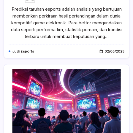
Prediksi
Taruhan
Prediksi taruhan esports adalah analisis yang bertujuan
Esports
Akurat
memberikan perkiraan hasil pertandingan dalam dunia
Untuk
Meningkatkan
kompetitif game elektronik. Para bettor mengandalkan
Peluang
Menang
data seperti performa tim, statistik pemain, dan kondisi
Anda
terbaru untuk membuat keputusan yang…
Judi Esports
02/05/2025