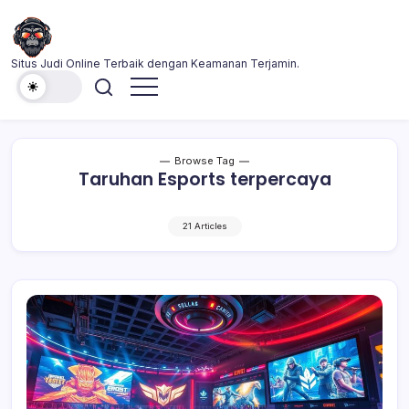
Skip
to
content
AlrassedOnline
Situs Judi Online Terbaik dengan Keamanan Terjamin.
Browse Tag
Taruhan Esports terpercaya
21 Articles