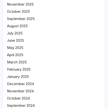
November 2025
October 2025
September 2025
August 2025
July 2025
June 2025
May 2025
April 2025
March 2025
February 2025
January 2025
December 2024
November 2024
October 2024
September 2024