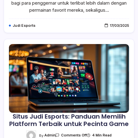
Penggemar
bagi para penggemar untuk terlibat lebih dalam dengan
permainan favorit mereka, sekaligus…
Judi Esports
17/03/2025
Situs Judi Esports: Panduan Memilih
Platform Terbaik untuk Pecinta Game
On
By
Admin
4 Min Read
Comments Off