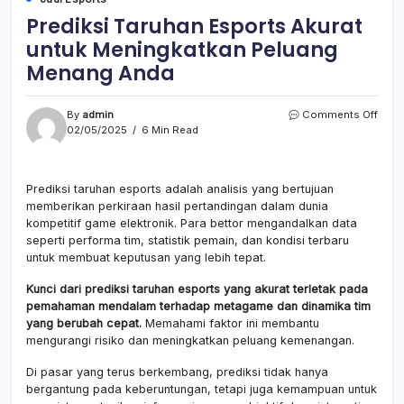
Prediksi Taruhan Esports Akurat
untuk Meningkatkan Peluang
Menang Anda
on
By
admin
Comments Off
Predi
02/05/2025
6 Min Read
Taru
Espo
Akura
Prediksi taruhan esports adalah analisis yang bertujuan
untu
memberikan perkiraan hasil pertandingan dalam dunia
Meni
Pelu
kompetitif game elektronik. Para bettor mengandalkan data
Mena
seperti performa tim, statistik pemain, dan kondisi terbaru
Anda
untuk membuat keputusan yang lebih tepat.
Kunci dari prediksi taruhan esports yang akurat terletak pada
pemahaman mendalam terhadap metagame dan dinamika tim
yang berubah cepat.
Memahami faktor ini membantu
mengurangi risiko dan meningkatkan peluang kemenangan.
Di pasar yang terus berkembang, prediksi tidak hanya
bergantung pada keberuntungan, tetapi juga kemampuan untuk