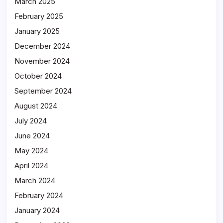
March 2025
February 2025
January 2025
December 2024
November 2024
October 2024
September 2024
August 2024
July 2024
June 2024
May 2024
April 2024
March 2024
February 2024
January 2024