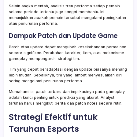
Selain angka mentah, analisis tren performa setiap pemain
selama periode tertentu juga sangat membantu. Ini
menunjukkan apakah pemain tersebut mengalami peningkatan
atau penurunan performa.
Dampak Patch dan Update Game
Patch atau update dapat mengubah keseimbangan permainan
secara signifikan. Perubahan karakter, item, atau mekanisme
gameplay mempengaruhi strategi tim.
Tim yang cepat beradaptasi dengan update biasanya menang
lebih mudah. Sebaliknya, tim yang lambat menyesuaikan diri
sering mengalami penurunan performa.
Memahami isi patch terbaru dan implikasinya pada gameplay
adalah kunci penting untuk prediksi yang akurat. Analyst
taruhan harus mengikuti berita dan patch notes secara rutin.
Strategi Efektif untuk
Taruhan Esports