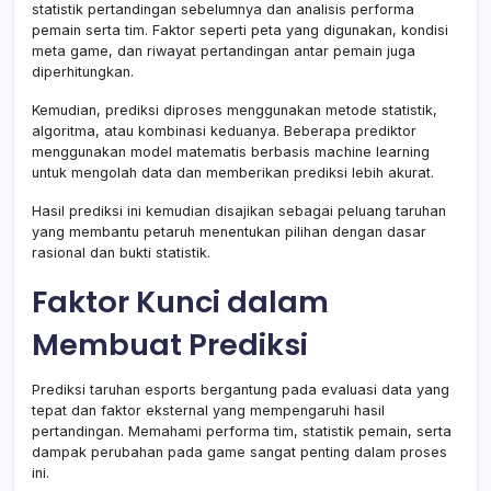
statistik pertandingan sebelumnya dan analisis performa
pemain serta tim. Faktor seperti peta yang digunakan, kondisi
meta game, dan riwayat pertandingan antar pemain juga
diperhitungkan.
Kemudian, prediksi diproses menggunakan metode statistik,
algoritma, atau kombinasi keduanya. Beberapa prediktor
menggunakan model matematis berbasis machine learning
untuk mengolah data dan memberikan prediksi lebih akurat.
Hasil prediksi ini kemudian disajikan sebagai peluang taruhan
yang membantu petaruh menentukan pilihan dengan dasar
rasional dan bukti statistik.
Faktor Kunci dalam
Membuat Prediksi
Prediksi taruhan esports bergantung pada evaluasi data yang
tepat dan faktor eksternal yang mempengaruhi hasil
pertandingan. Memahami performa tim, statistik pemain, serta
dampak perubahan pada game sangat penting dalam proses
ini.