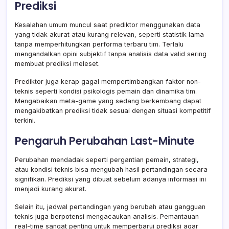
Prediksi
Kesalahan umum muncul saat prediktor menggunakan data
yang tidak akurat atau kurang relevan, seperti statistik lama
tanpa memperhitungkan performa terbaru tim. Terlalu
mengandalkan opini subjektif tanpa analisis data valid sering
membuat prediksi meleset.
Prediktor juga kerap gagal mempertimbangkan faktor non-
teknis seperti kondisi psikologis pemain dan dinamika tim.
Mengabaikan meta-game yang sedang berkembang dapat
mengakibatkan prediksi tidak sesuai dengan situasi kompetitif
terkini.
Pengaruh Perubahan Last-Minute
Perubahan mendadak seperti pergantian pemain, strategi,
atau kondisi teknis bisa mengubah hasil pertandingan secara
signifikan. Prediksi yang dibuat sebelum adanya informasi ini
menjadi kurang akurat.
Selain itu, jadwal pertandingan yang berubah atau gangguan
teknis juga berpotensi mengacaukan analisis. Pemantauan
real-time sangat penting untuk memperbarui prediksi agar