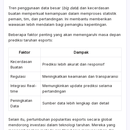
Tren penggunaan data besar (
big data
) dan kecerdasan
buatan memperkuat kemampuan dalam memproses statistik
pemain, tim, dan pertandingan. Ini membantu memberikan
wawasan lebih mendalam bagi pemangku kepentingan.
Beberapa faktor penting yang akan memengaruhi masa depan
prediksi taruhan esports:
Faktor
Dampak
Kecerdasan
Prediksi lebih akurat dan responsif
Buatan
Regulasi
Meningkatkan keamanan dan transparansi
Integrasi Real-
Memungkinkan update prediksi selama
time
pertandingan
Peningkatan
Sumber data lebih lengkap dan detail
Data
Selain itu, pertumbuhan popularitas esports secara global
mendorong investasi dalam teknologi taruhan. Mereka yang