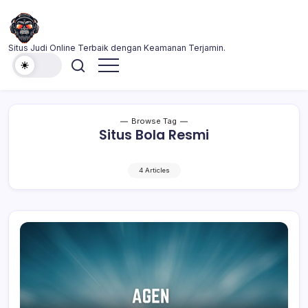
Skip
to
content
AlrassedOnline
Situs Judi Online Terbaik dengan Keamanan Terjamin.
Browse Tag
Situs Bola Resmi
4 Articles