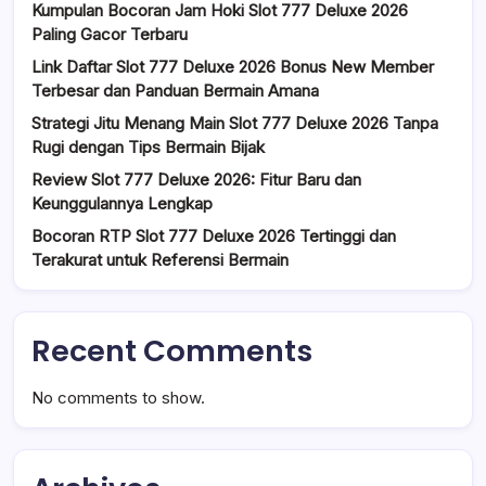
Kumpulan Bocoran Jam Hoki Slot 777 Deluxe 2026
Paling Gacor Terbaru
Link Daftar Slot 777 Deluxe 2026 Bonus New Member
Terbesar dan Panduan Bermain Amana
Strategi Jitu Menang Main Slot 777 Deluxe 2026 Tanpa
Rugi dengan Tips Bermain Bijak
Review Slot 777 Deluxe 2026: Fitur Baru dan
Keunggulannya Lengkap
Bocoran RTP Slot 777 Deluxe 2026 Tertinggi dan
Terakurat untuk Referensi Bermain
Recent Comments
No comments to show.