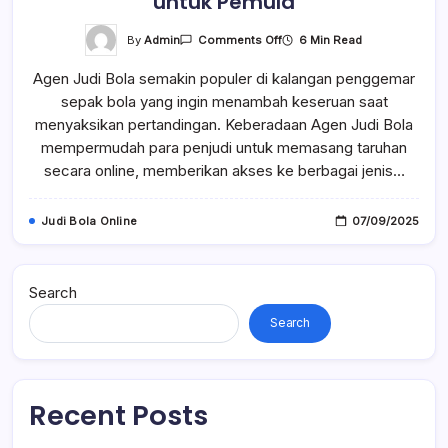
untuk Pemula
On
By
Admin
6 Min Read
Comments Off
Agen
Judi
Agen Judi Bola semakin populer di kalangan penggemar
Bola:
Panduan
sepak bola yang ingin menambah keseruan saat
Lengkap
Untuk
menyaksikan pertandingan. Keberadaan Agen Judi Bola
Pemula
mempermudah para penjudi untuk memasang taruhan
secara online, memberikan akses ke berbagai jenis…
Judi Bola Online
07/09/2025
Search
Search
Recent Posts