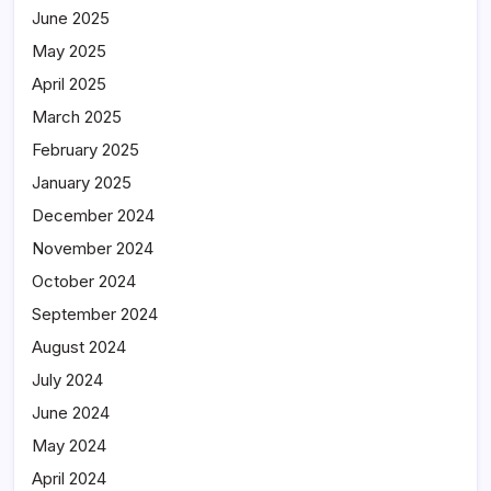
June 2025
May 2025
April 2025
March 2025
February 2025
January 2025
December 2024
November 2024
October 2024
September 2024
August 2024
July 2024
June 2024
May 2024
April 2024