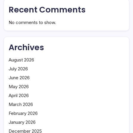
Recent Comments
No comments to show.
Archives
August 2026
July 2026
June 2026
May 2026
April 2026
March 2026
February 2026
January 2026
December 2025