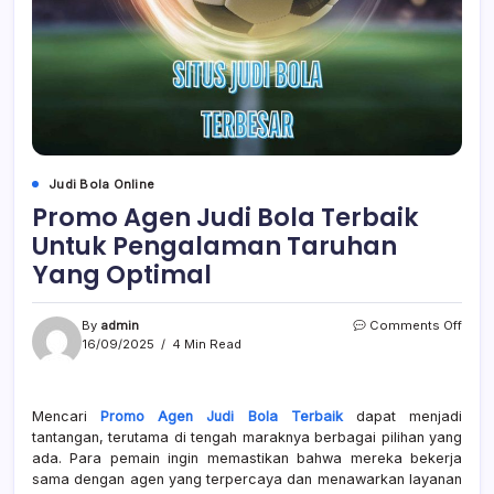
Judi Bola Online
Promo Agen Judi Bola Terbaik
Untuk Pengalaman Taruhan
Yang Optimal
on
By
admin
Comments Off
Pro
16/09/2025
4 Min Read
Agen
Judi
Bola
Mencari
Promo Agen Judi Bola Terbaik
dapat menjadi
Terba
tantangan, terutama di tengah maraknya berbagai pilihan yang
Untu
Peng
ada. Para pemain ingin memastikan bahwa mereka bekerja
Taru
sama dengan agen yang terpercaya dan menawarkan layanan
Yang