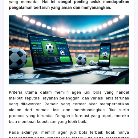
yang memadai.
Hal ini sangat penting untuk mendapatkan
Opti
pengalaman bertaruh yang aman dan menyenangkan.
Kriteria utama dalam memilih agen judi bola yang handal
meliputi reputasi, layanan pelanggan, dan variasi jenis taruhan
yang ditawarkan. Pemain yang cermat akan memperhatikan
ulasan dari pemain lain dan membandingkan fitur serta
promosi yang tersedia. Dengan informasi yang tepat, mereka
bisa membuat keputusan yang lebih baik.
Pada akhirnya, memilih agen judi bola terbaik tidak hanya