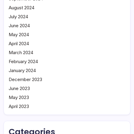
August 2024
July 2024
June 2024
May 2024
April 2024
March 2024
February 2024
January 2024
December 2023
June 2023
May 2023
April 2023
Categories