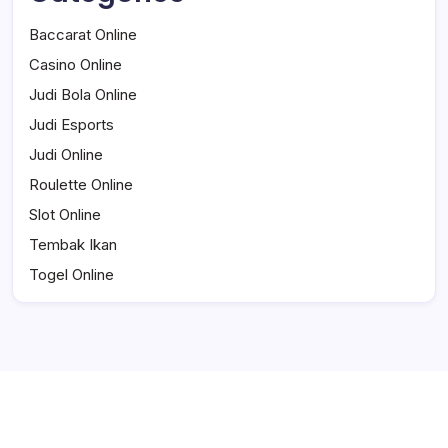
Baccarat Online
Casino Online
Judi Bola Online
Judi Esports
Judi Online
Roulette Online
Slot Online
Tembak Ikan
Togel Online