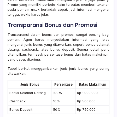
Promo yang memiliki periode klaim terbatas memberi tekanan
pada pemain untuk bertindak cepat, jadi informasi mengenai
tenggat waktu harus jelas.
Transparansi Bonus dan Promosi
Transparansi dalam bonus dan promosi sangat penting bagi
pemain. Agen harus menyediakan informasi yang jelas
mengenai jenis bonus yang ditawarkan, seperti bonus selamat
datang, cashback, atau bonus deposit. Semua detail perlu
ditampilkan, termasuk persentase bonus dan batas maksimum
yang dapat diterima.
Tabel berikut menggambarkan jenis-jenis bonus yang sering
ditawarkan:
Jenis Bonus
Persentase
Batas Maksimum
Bonus Selamat Datang
100%
Rp 1.000.000
Cashback
10%
Rp 500.000
Bonus Deposit
50%
Rp 750.000