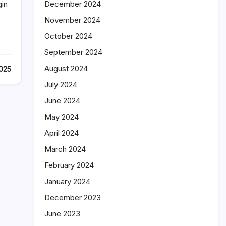
December 2024
gin
November 2024
October 2024
September 2024
August 2024
025
July 2024
June 2024
May 2024
April 2024
March 2024
February 2024
January 2024
December 2023
June 2023