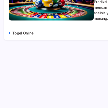
Prediksi
mencari 
analisi
menang.
Togel Online