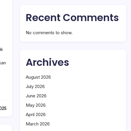
Recent Comments
No comments to show.
uk
Archives
kan
August 2026
July 2026
June 2026
May 2026
025
April 2026
March 2026