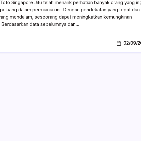
 Toto Singapore Jitu telah menarik perhatian banyak orang yang in
Singapore
Jitu:
peluang dalam permainan ini. Dengan pendekatan yang tepat dan
Analisis
s yang mendalam, seseorang dapat meningkatkan kemungkinan
Akurat
 Berdasarkan data sebelumnya dan…
Untuk
Kemenangan
Anda
02/09/2