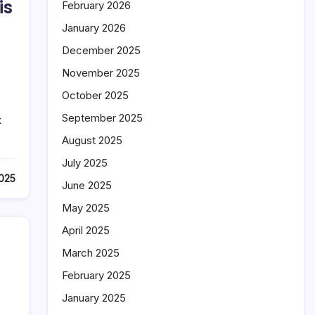
is
February 2026
January 2026
December 2025
November 2025
October 2025
September 2025
k
August 2025
July 2025
025
June 2025
May 2025
April 2025
March 2025
February 2025
January 2025