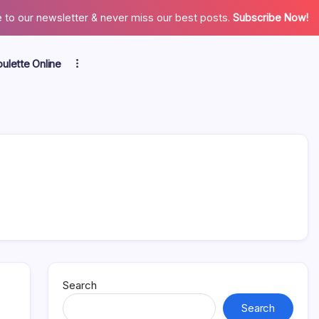
 to our newsletter & never miss our best posts.
Subscribe Now!
ulette Online
Search
Search