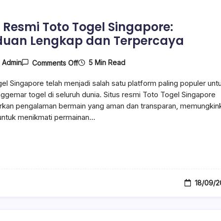
s Resmi Toto Togel Singapore:
uan Lengkap dan Terpercaya
On
5 Min Read
y
Admin
Comments Off
Situs
Resmi
el Singapore telah menjadi salah satu platform paling populer unt
Toto
Togel
ggemar togel di seluruh dunia. Situs resmi Toto Togel Singapore
Singapore:
kan pengalaman bermain yang aman dan transparan, memungkin
Panduan
untuk menikmati permainan…
Lengkap
Dan
Terpercaya
18/09/2