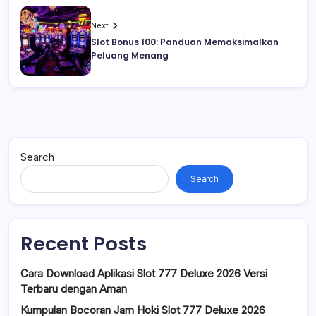
Next
Slot Bonus 100: Panduan Memaksimalkan
Peluang Menang
Search
Search
Recent Posts
Cara Download Aplikasi Slot 777 Deluxe 2026 Versi
Terbaru dengan Aman
Kumpulan Bocoran Jam Hoki Slot 777 Deluxe 2026