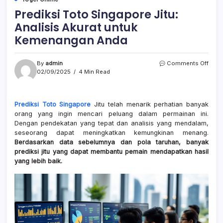
Prediksi Toto Singapore Jitu:
Analisis Akurat untuk
Kemenangan Anda
on
By
admin
Comments Off
Predi
02/09/2025
4 Min Read
Toto
Sing
Jitu:
Prediksi Toto Singapore
Jitu telah menarik perhatian banyak
Anali
orang yang ingin mencari peluang dalam permainan ini.
Akura
untu
Dengan pendekatan yang tepat dan analisis yang mendalam,
Keme
seseorang dapat meningkatkan kemungkinan menang.
Anda
Berdasarkan data sebelumnya dan pola taruhan, banyak
prediksi jitu yang dapat membantu pemain mendapatkan hasil
yang lebih baik.