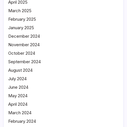
April 2025
March 2025
February 2025
January 2025
December 2024
November 2024
October 2024
September 2024
August 2024
July 2024
June 2024
May 2024
April 2024
March 2024
February 2024