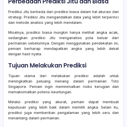
Perbedaan Prediksi Jitu dan Biasa
Prediksi Jitu berbeda dari prediksi biasa dalam hal akurasi dan
strategi. Prediksi Jitu mengandalkan data yang lebih terperinci
dan metode analisis yang lebih mendalam.
Misalnya, prediksi biasa mungkin hanya melihat angka acak,
sedangkan prediksi Jitu menganalisis pola keluar dari
permainan sebelumnya. Dengan menggunakan pendekatan ini,
pemain berharap mendapatkan angka yang lebih dekat
dengan hasil nyata.
Tujuan Melakukan Prediksi
Tujuan utama dari melakukan prediksi adalah untuk
meningkatkan peluang menang dalam permainan Toto
Singapore. Pemain ingin meminimalkan risiko kerugian dan
memaksimalkan potensi keuntungan.
Melalui prediksi yang akurat, pemain dapat membuat
keputusan yang lebih baik dalam memilih angka. Selain itu,
prediksi juga memberikan pengalaman yang lebih seru dan
menantang dalam permainan.