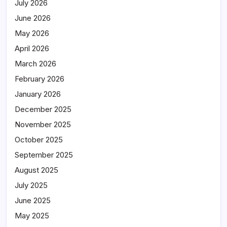
July 2026
June 2026
May 2026
April 2026
March 2026
February 2026
January 2026
December 2025
November 2025
October 2025
September 2025
August 2025
July 2025
June 2025
May 2025