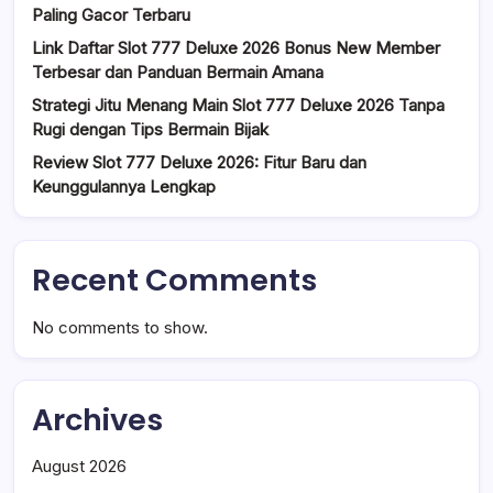
Paling Gacor Terbaru
Link Daftar Slot 777 Deluxe 2026 Bonus New Member
Terbesar dan Panduan Bermain Amana
Strategi Jitu Menang Main Slot 777 Deluxe 2026 Tanpa
Rugi dengan Tips Bermain Bijak
Review Slot 777 Deluxe 2026: Fitur Baru dan
Keunggulannya Lengkap
Recent Comments
No comments to show.
Archives
August 2026