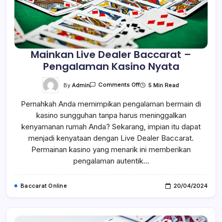
Mainkan Live Dealer Baccarat –
Pengalaman Kasino Nyata
On
By
Admin
5 Min Read
Comments Off
Mainkan
Live
Pernahkah Anda memimpikan pengalaman bermain di
Dealer
Baccarat
kasino sungguhan tanpa harus meninggalkan
–
Pengalaman
kenyamanan rumah Anda? Sekarang, impian itu dapat
Kasino
Nyata
menjadi kenyataan dengan Live Dealer Baccarat.
Permainan kasino yang menarik ini memberikan
pengalaman autentik…
Baccarat Online
20/04/2024