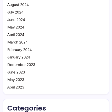
August 2024
July 2024
June 2024
May 2024
April 2024
March 2024
February 2024
January 2024
December 2023
June 2023
May 2023
April 2023
Categories