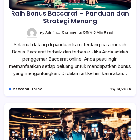
Raih Bonus Baccarat – Panduan dan
Strategi Menang
On
By
Admin
5 Min Read
Comments Off
Raih
Bonus
Selamat datang di panduan kami tentang cara meraih
Baccarat
–
Bonus Baccarat terbaik dan terbesar. Jika Anda adalah
Panduan
Dan
penggemar Baccarat online, Anda pasti ingin
Strategi
Menang
memanfaatkan setiap peluang untuk mendapatkan bonus
yang menguntungkan. Di dalam artikel ini, kami akan…
Baccarat Online
16/04/2024