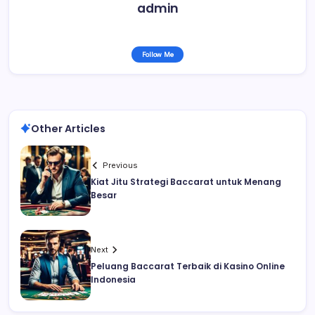
admin
Follow Me
Other Articles
Previous
Kiat Jitu Strategi Baccarat untuk Menang
Besar
Next
Peluang Baccarat Terbaik di Kasino Online
Indonesia