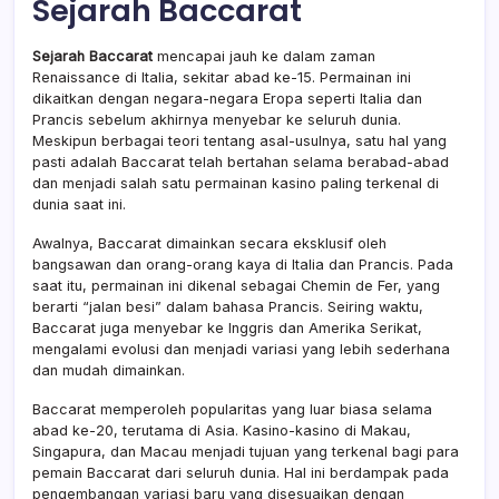
Sejarah Baccarat
Sejarah Baccarat
mencapai jauh ke dalam zaman
Renaissance di Italia, sekitar abad ke-15. Permainan ini
dikaitkan dengan negara-negara Eropa seperti Italia dan
Prancis sebelum akhirnya menyebar ke seluruh dunia.
Meskipun berbagai teori tentang asal-usulnya, satu hal yang
pasti adalah Baccarat telah bertahan selama berabad-abad
dan menjadi salah satu permainan kasino paling terkenal di
dunia saat ini.
Awalnya, Baccarat dimainkan secara eksklusif oleh
bangsawan dan orang-orang kaya di Italia dan Prancis. Pada
saat itu, permainan ini dikenal sebagai Chemin de Fer, yang
berarti “jalan besi” dalam bahasa Prancis. Seiring waktu,
Baccarat juga menyebar ke Inggris dan Amerika Serikat,
mengalami evolusi dan menjadi variasi yang lebih sederhana
dan mudah dimainkan.
Baccarat memperoleh popularitas yang luar biasa selama
abad ke-20, terutama di Asia. Kasino-kasino di Makau,
Singapura, dan Macau menjadi tujuan yang terkenal bagi para
pemain Baccarat dari seluruh dunia. Hal ini berdampak pada
pengembangan variasi baru yang disesuaikan dengan