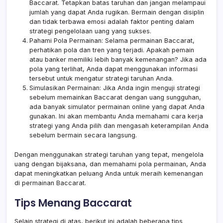
Baccarat. Tetapkan batas taruhan dan jangan melampaui
jumlah yang dapat Anda rugikan. Bermain dengan disiplin
dan tidak terbawa emosi adalah faktor penting dalam
strategi pengelolaan uang yang sukses.
Pahami Pola Permainan: Selama permainan Baccarat,
perhatikan pola dan tren yang terjadi. Apakah pemain
atau banker memiliki lebih banyak kemenangan? Jika ada
pola yang terlihat, Anda dapat menggunakan informasi
tersebut untuk mengatur strategi taruhan Anda.
Simulasikan Permainan: Jika Anda ingin menguji strategi
sebelum memainkan Baccarat dengan uang sungguhan,
ada banyak simulator permainan online yang dapat Anda
gunakan. Ini akan membantu Anda memahami cara kerja
strategi yang Anda pilih dan mengasah keterampilan Anda
sebelum bermain secara langsung.
Dengan menggunakan strategi taruhan yang tepat, mengelola
uang dengan bijaksana, dan memahami pola permainan, Anda
dapat meningkatkan peluang Anda untuk meraih kemenangan
di permainan Baccarat.
Tips Menang Baccarat
Selain strategi di atas, berikut ini adalah beberapa tips