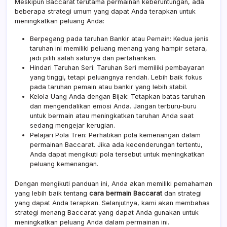
Meskipun Baccarat terutama permainan keberuntungan, ada
beberapa strategi umum yang dapat Anda terapkan untuk
meningkatkan peluang Anda:
Berpegang pada taruhan Bankir atau Pemain: Kedua jenis
taruhan ini memiliki peluang menang yang hampir setara,
jadi pilih salah satunya dan pertahankan.
Hindari Taruhan Seri: Taruhan Seri memiliki pembayaran
yang tinggi, tetapi peluangnya rendah. Lebih baik fokus
pada taruhan pemain atau bankir yang lebih stabil.
Kelola Uang Anda dengan Bijak: Tetapkan batas taruhan
dan mengendalikan emosi Anda. Jangan terburu-buru
untuk bermain atau meningkatkan taruhan Anda saat
sedang mengejar kerugian.
Pelajari Pola Tren: Perhatikan pola kemenangan dalam
permainan Baccarat. Jika ada kecenderungan tertentu,
Anda dapat mengikuti pola tersebut untuk meningkatkan
peluang kemenangan.
Dengan mengikuti panduan ini, Anda akan memiliki pemahaman
yang lebih baik tentang
cara bermain Baccarat
dan strategi
yang dapat Anda terapkan. Selanjutnya, kami akan membahas
strategi menang Baccarat yang dapat Anda gunakan untuk
meningkatkan peluang Anda dalam permainan ini.