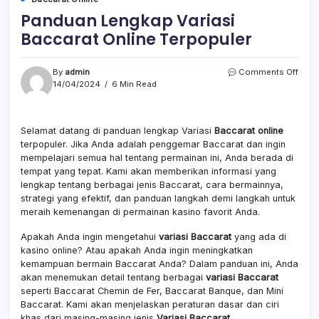
Panduan Lengkap Variasi
Baccarat Online Terpopuler
on
By
admin
Comments Off
Pand
14/04/2024
6 Min Read
Leng
Varia
Bacc
Selamat datang di
panduan lengkap Variasi
Baccarat online
Onlin
terpopuler. Jika Anda adalah penggemar Baccarat dan ingin
Terpo
mempelajari semua hal tentang permainan ini, Anda berada di
tempat yang tepat. Kami akan memberikan informasi yang
lengkap tentang berbagai jenis Baccarat, cara bermainnya,
strategi yang efektif, dan panduan langkah demi langkah untuk
meraih kemenangan di permainan kasino favorit Anda.
Apakah Anda ingin mengetahui
variasi Baccarat
yang ada di
kasino online? Atau apakah Anda ingin meningkatkan
kemampuan bermain Baccarat Anda? Dalam panduan ini, Anda
akan menemukan detail tentang berbagai
variasi Baccarat
seperti Baccarat Chemin de Fer, Baccarat Banque, dan Mini
Baccarat. Kami akan menjelaskan peraturan dasar dan ciri
khas dari masing-masing jenis
Variasi Baccarat
.