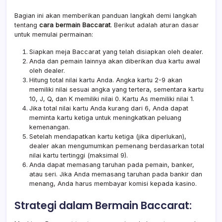
Bagian ini akan memberikan panduan langkah demi langkah
tentang
cara bermain Baccarat
. Berikut adalah aturan dasar
untuk memulai permainan:
Siapkan meja Baccarat yang telah disiapkan oleh dealer.
Anda dan pemain lainnya akan diberikan dua kartu awal
oleh dealer.
Hitung total nilai kartu Anda. Angka kartu 2-9 akan
memiliki nilai sesuai angka yang tertera, sementara kartu
10, J, Q, dan K memiliki nilai 0. Kartu As memiliki nilai 1.
Jika total nilai kartu Anda kurang dari 6, Anda dapat
meminta kartu ketiga untuk meningkatkan peluang
kemenangan.
Setelah mendapatkan kartu ketiga (jika diperlukan),
dealer akan mengumumkan pemenang berdasarkan total
nilai kartu tertinggi (maksimal 9).
Anda dapat memasang taruhan pada pemain, banker,
atau seri. Jika Anda memasang taruhan pada bankir dan
menang, Anda harus membayar komisi kepada kasino.
Strategi dalam Bermain Baccarat: