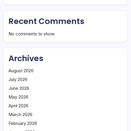
Recent Comments
No comments to show.
Archives
August 2026
July 2026
June 2026
May 2026
April 2026
March 2026
February 2026