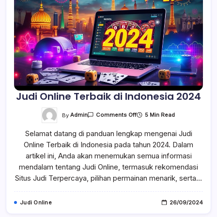
Judi Online Terbaik di Indonesia 2024
On
By
Admin
5 Min Read
Comments Off
Judi
Online
Selamat datang di panduan lengkap mengenai Judi
Terbaik
Di
Online Terbaik di Indonesia pada tahun 2024. Dalam
Indonesia
2024
artikel ini, Anda akan menemukan semua informasi
mendalam tentang Judi Online, termasuk rekomendasi
Situs Judi Terpercaya, pilihan permainan menarik, serta…
Judi Online
26/09/2024