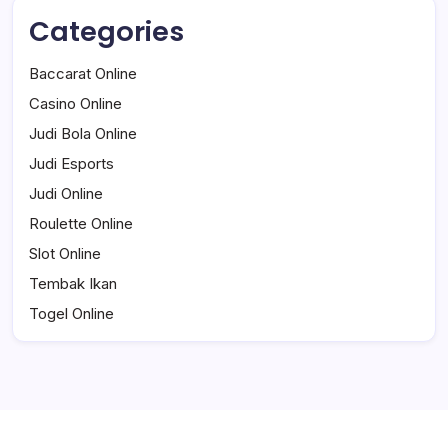
Categories
Baccarat Online
Casino Online
Judi Bola Online
Judi Esports
Judi Online
Roulette Online
Slot Online
Tembak Ikan
Togel Online