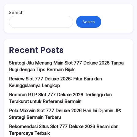
Search
Search
Recent Posts
Strategi Jitu Menang Main Slot 777 Deluxe 2026 Tanpa
Rugi dengan Tips Bermain Bijak
Review Slot 777 Deluxe 2026: Fitur Baru dan
Keunggulannya Lengkap
Bocoran RTP Slot 777 Deluxe 2026 Tertinggi dan
Terakurat untuk Referensi Bermain
Pola Maxwin Slot 777 Deluxe 2026 Hari Ini Dijamin JP:
Strategi Bermain Terbaru
Rekomendasi Situs Slot 777 Deluxe 2026 Resmi dan
Terpercaya Terbaik