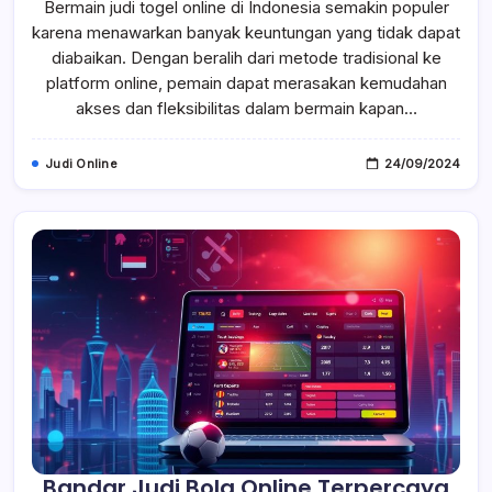
Bermain judi togel online di Indonesia semakin populer
Judi
Togel
karena menawarkan banyak keuntungan yang tidak dapat
Online
Di
diabaikan. Dengan beralih dari metode tradisional ke
Indonesia
platform online, pemain dapat merasakan kemudahan
akses dan fleksibilitas dalam bermain kapan…
Judi Online
24/09/2024
Bandar Judi Bola Online Terpercaya