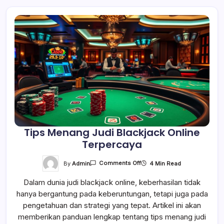
Tips Menang Judi Blackjack Online
Terpercaya
On
By
Admin
4 Min Read
Comments Off
Tips
Menang
Dalam dunia judi blackjack online, keberhasilan tidak
Judi
Blackjack
hanya bergantung pada keberuntungan, tetapi juga pada
Online
Terpercaya
pengetahuan dan strategi yang tepat. Artikel ini akan
memberikan panduan lengkap tentang tips menang judi