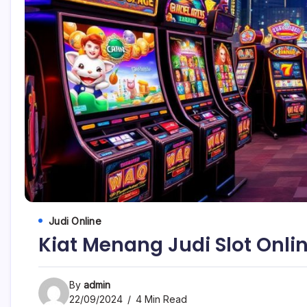
Judi Online
Kiat Menang Judi Slot Onli
By
admin
22/09/2024
4 Min Read