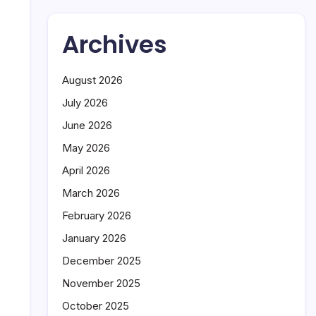
Menang
Judi
Archives
Slot
Online
Terpercaya
August 2026
Indonesia
July 2026
June 2026
May 2026
April 2026
March 2026
February 2026
January 2026
December 2025
November 2025
October 2025