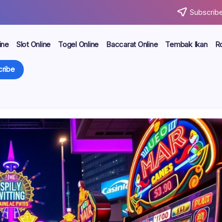
Subscribe
ine
Slot Online
Togel Online
Baccarat Online
Tembak Ikan
Ro
ribe