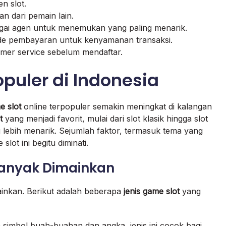
en slot.
an dari pemain lain.
gai agen untuk menemukan yang paling menarik.
tode pembayaran untuk kenyamanan transaksi.
mer service sebelum mendaftar.
puler di Indonesia
e slot
online terpopuler semakin meningkat di kalangan
t
yang menjadi favorit, mulai dari slot klasik hingga slot
ebih menarik. Sejumlah faktor, termasuk tema yang
ot ini begitu diminati.
Banyak Dimainkan
ainkan. Berikut adalah beberapa
jenis game slot
yang
 simbol buah-buahan dan angka, jenis ini cocok bagi