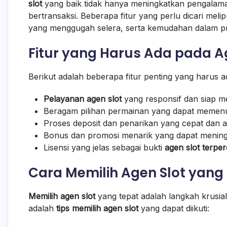
slot
yang baik tidak hanya meningkatkan pengalama
bertransaksi. Beberapa fitur yang perlu dicari meli
yang menggugah selera, serta kemudahan dalam pr
Fitur yang Harus Ada pada Ag
Berikut adalah beberapa fitur penting yang harus a
Pelayanan agen slot
yang responsif dan siap m
Beragam pilihan permainan yang dapat memenu
Proses deposit dan penarikan yang cepat dan 
Bonus dan promosi menarik yang dapat menin
Lisensi yang jelas sebagai bukti
agen slot terpe
Cara Memilih Agen Slot yang
Memilih agen slot
yang tepat adalah langkah krusia
adalah
tips memilih agen slot
yang dapat diikuti: