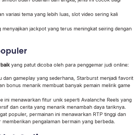
n variasi tema yang lebih luas, slot video sering kali
ng menyajikan jackpot yang terus meningkat seiring dengan
populer
rbaik
yang patut dicoba oleh para penggemar judi online:
 dan gameplay yang sederhana, Starburst menjadi favorit
dan bonus menarik membuat banyak pemain melirik game
e ini menawarkan fitur unik seperti Avalanche Reels yang
rsif dan cerita yang menarik menambah daya tariknya.
angat populer, permainan ini menawarkan RTP tinggi dan
sir memberikan pengalaman bermain yang berbeda.