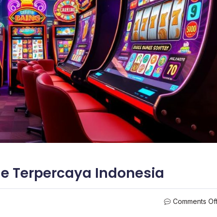
ne Terpercaya Indonesia
Comments Of