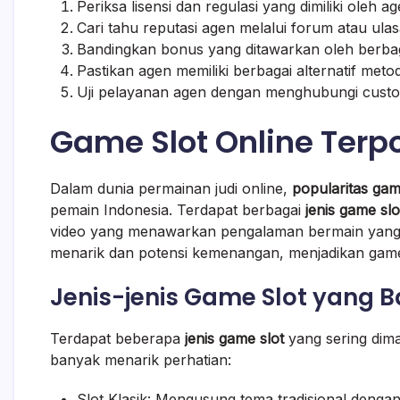
Periksa lisensi dan regulasi yang dimiliki oleh ag
Cari tahu reputasi agen melalui forum atau ulas
Bandingkan bonus yang ditawarkan oleh berba
Pastikan agen memiliki berbagai alternatif me
Uji pelayanan agen dengan menghubungi custo
Game Slot Online Terpo
Dalam dunia permainan judi online,
popularitas gam
pemain Indonesia. Terdapat berbagai
jenis game slo
video yang menawarkan pengalaman bermain yang l
menarik dan potensi kemenangan, menjadikan game sl
Jenis-jenis Game Slot yang 
Terdapat beberapa
jenis game slot
yang sering dim
banyak menarik perhatian:
Slot Klasik: Mengusung tema tradisional dengan