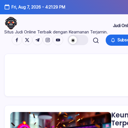
Skip
Fri, Aug 7, 2026
-
4:21:30 PM
to
content
Judi Onl
AlrassedOnline
Situs Judi Online Terbaik dengan Keamanan Terjamin.
https://www.facebook.com/
https://twitter.com/
https://t.me/
https://www.instagram.com/
https://youtube.com/
Subsc
Keun
Terp