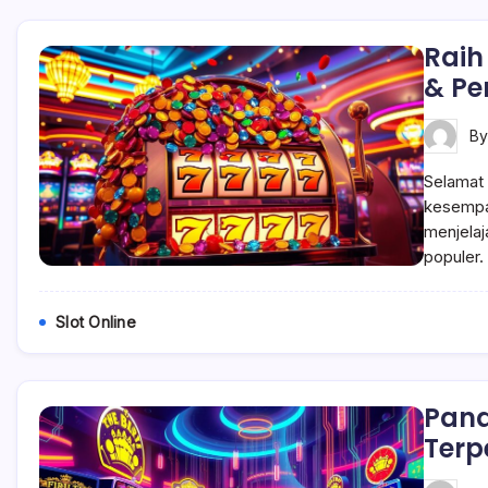
Raih
& Pe
B
Selamat 
kesempa
menjelaj
populer.
Slot Online
Pand
Terp