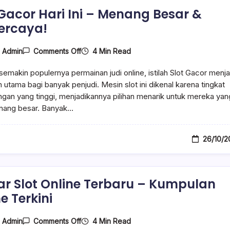
 Gacor Hari Ini – Menang Besar &
ercaya!
On
4 Min Read
y
Admin
Comments Off
Slot
Gacor
emakin populernya permainan judi online, istilah Slot Gacor menja
Hari
Ini
n utama bagi banyak penjudi. Mesin slot ini dikenal karena tingkat
–
an yang tinggi, menjadikannya pilihan menarik untuk mereka yan
Menang
enang besar. Banyak…
Besar
&
Terpercaya!
26/10/2
ar Slot Online Terbaru – Kumpulan
 Terkini
On
4 Min Read
y
Admin
Comments Off
Daftar