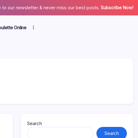
 to our newsletter & never miss our best posts.
Subscribe Now!
ulette Online
Search
Search