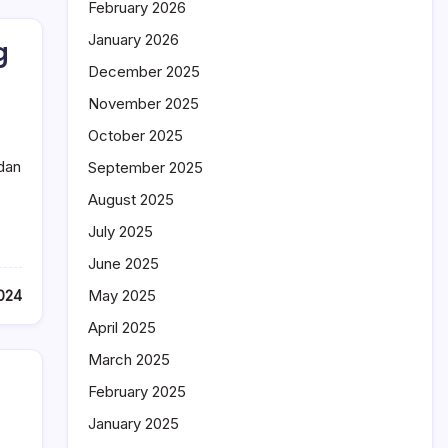
February 2026
January 2026
g
December 2025
November 2025
October 2025
dan
September 2025
August 2025
July 2025
June 2025
May 2025
024
April 2025
March 2025
February 2025
January 2025