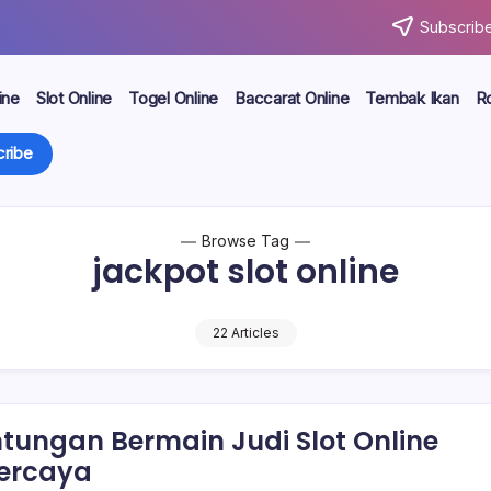
Subscribe
ine
Slot Online
Togel Online
Baccarat Online
Tembak Ikan
Ro
ribe
Browse Tag
jackpot slot online
22 Articles
tungan Bermain Judi Slot Online
ercaya