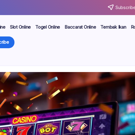
Subscribe
ine
Slot Online
Togel Online
Baccarat Online
Tembak Ikan
Ro
ribe