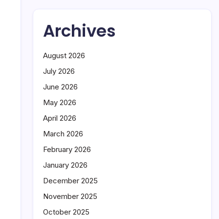
Bermain
Judi
Archives
Slot
Online
Terpercaya
August 2026
July 2026
June 2026
May 2026
April 2026
March 2026
February 2026
January 2026
December 2025
November 2025
October 2025