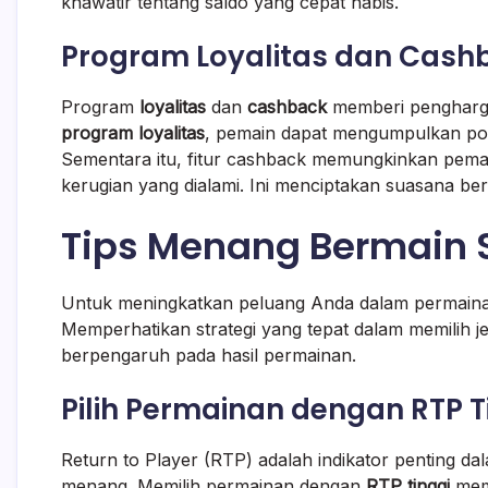
khawatir tentang saldo yang cepat habis.
Program Loyalitas dan Cash
Program
loyalitas
dan
cashback
memberi pengharga
program loyalitas
, pemain dapat mengumpulkan poi
Sementara itu, fitur cashback memungkinkan pema
kerugian yang dialami. Ini menciptakan suasana 
Tips Menang Bermain S
Untuk meningkatkan peluang Anda dalam permainan 
Memperhatikan strategi yang tepat dalam memilih 
berpengaruh pada hasil permainan.
Pilih Permainan dengan RTP T
Return to Player (RTP) adalah indikator penting 
menang. Memilih permainan dengan
RTP tinggi
memu