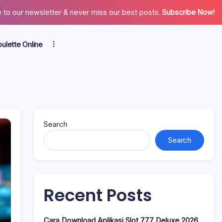
 to our newsletter & never miss our best posts.
Subscribe Now!
ulette Online
Search
Search
Recent Posts
Cara Download Aplikasi Slot 777 Deluxe 2026