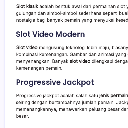
Slot klasik
adalah bentuk awal dari permainan slot y
gulungan dan simbol-simbol sederhana seperti bu
nostalgia bagi banyak pemain yang menyukai kese
Slot Video Modern
Slot video
mengusung teknologi lebih maju, biasan
kombinasi kemenangan. Gambar dan animasi yang 
menyenangkan. Banyak
slot video
dilengkapi denga
kemenangan pemain.
Progressive Jackpot
Progressive jackpot adalah salah satu
jenis permain
seiring dengan bertambahnya jumlah pemain. Jackp
memenangkannya, menawarkan peluang besar dan 
besar.