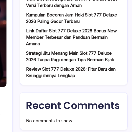
Versi Terbaru dengan Aman
Kumpulan Bocoran Jam Hoki Slot 777 Deluxe
2026 Paling Gacor Terbaru
Link Daftar Slot 777 Deluxe 2026 Bonus New
Member Terbesar dan Panduan Bermain
Amana
Strategi Jitu Menang Main Slot 777 Deluxe
2026 Tanpa Rugi dengan Tips Bermain Bijak
Review Slot 777 Deluxe 2026: Fitur Baru dan
Keunggulannya Lengkap
Recent Comments
No comments to show.
on
f
Keuntungan