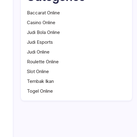
Baccarat Online
Casino Online
Judi Bola Online
Judi Esports
Judi Online
Roulette Online
Slot Online
Tembak Ikan
Togel Online