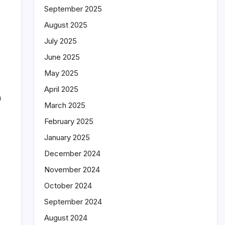
September 2025
August 2025
July 2025
June 2025
May 2025
April 2025
a
March 2025
February 2025
January 2025
December 2024
November 2024
October 2024
September 2024
August 2024