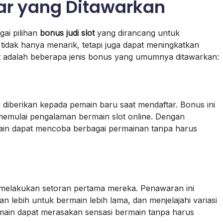
sar yang Ditawarkan
ai pilihan
bonus judi slot
yang dirancang untuk
idak hanya menarik, tetapi juga dapat meningkatkan
 adalah beberapa jenis bonus yang umumnya ditawarkan:
iberikan kepada pemain baru saat mendaftar. Bonus ini
memulai pengalaman bermain slot online. Dengan
main dapat mencoba berbagai permainan tanpa harus
 melakukan setoran pertama mereka. Penawaran ini
lebih untuk bermain lebih lama, dan menjelajahi variasi
main dapat merasakan sensasi bermain tanpa harus