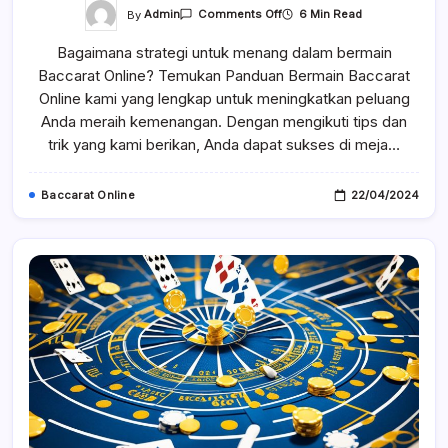
On
By
Admin
6 Min Read
Comments Off
Strategi
Menang
Bagaimana strategi untuk menang dalam bermain
Panduan
Bermain
Baccarat Online? Temukan Panduan Bermain Baccarat
Baccarat
Online
Online kami yang lengkap untuk meningkatkan peluang
Anda meraih kemenangan. Dengan mengikuti tips dan
trik yang kami berikan, Anda dapat sukses di meja…
Baccarat Online
22/04/2024