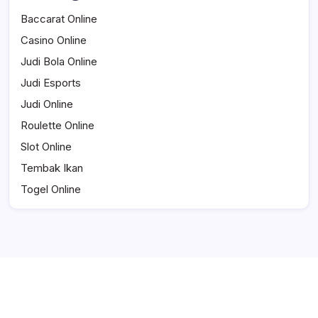
Baccarat Online
Casino Online
Judi Bola Online
Judi Esports
Judi Online
Roulette Online
Slot Online
Tembak Ikan
Togel Online