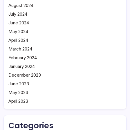
August 2024
July 2024
June 2024
May 2024
April 2024
March 2024
February 2024
January 2024
December 2023
June 2023
May 2023
April 2023
Categories