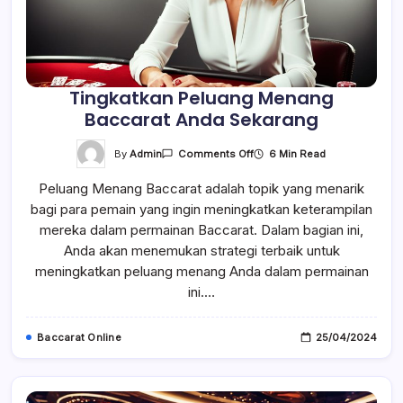
Tingkatkan Peluang Menang
Baccarat Anda Sekarang
On
By
Admin
6 Min Read
Comments Off
Tingkatkan
Peluang
Peluang Menang Baccarat adalah topik yang menarik
Menang
Baccarat
bagi para pemain yang ingin meningkatkan keterampilan
Anda
Sekarang
mereka dalam permainan Baccarat. Dalam bagian ini,
Anda akan menemukan strategi terbaik untuk
meningkatkan peluang menang Anda dalam permainan
ini.…
Baccarat Online
25/04/2024