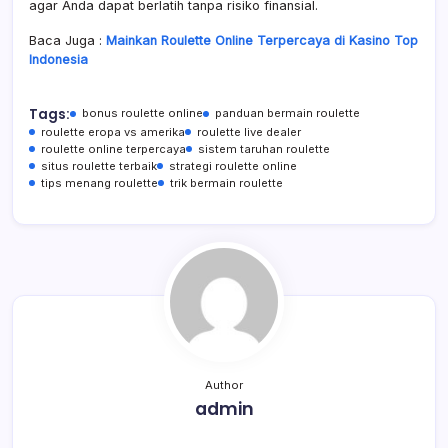
agar Anda dapat berlatih tanpa risiko finansial.
Baca Juga :
Mainkan Roulette Online Terpercaya di Kasino Top
Indonesia
Tags:
bonus roulette online
panduan bermain roulette
roulette eropa vs amerika
roulette live dealer
roulette online terpercaya
sistem taruhan roulette
situs roulette terbaik
strategi roulette online
tips menang roulette
trik bermain roulette
Author
admin