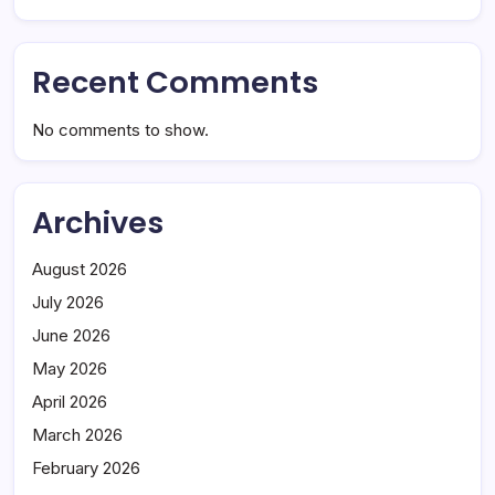
Recent Comments
No comments to show.
Archives
August 2026
July 2026
June 2026
May 2026
April 2026
March 2026
February 2026