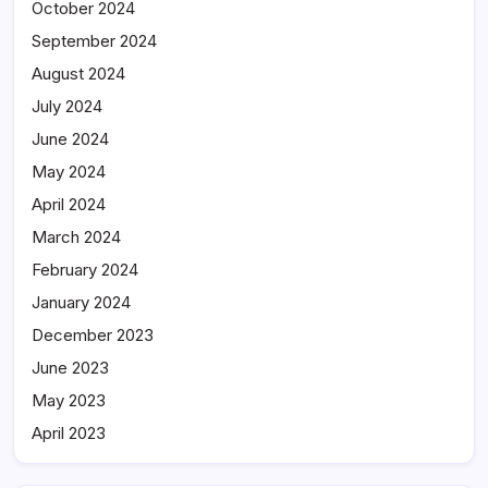
October 2024
September 2024
August 2024
July 2024
June 2024
May 2024
April 2024
March 2024
February 2024
January 2024
December 2023
June 2023
May 2023
April 2023