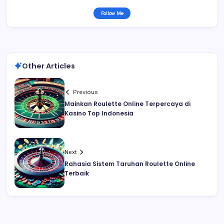
Follow Me
Other Articles
Previous
Mainkan Roulette Online Terpercaya di
Kasino Top Indonesia
Next
Rahasia Sistem Taruhan Roulette Online
Terbaik