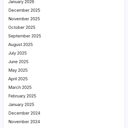
January 2026
December 2025
November 2025
October 2025
September 2025
August 2025
July 2025
June 2025
May 2025
April 2025
March 2025
February 2025
January 2025
December 2024
November 2024