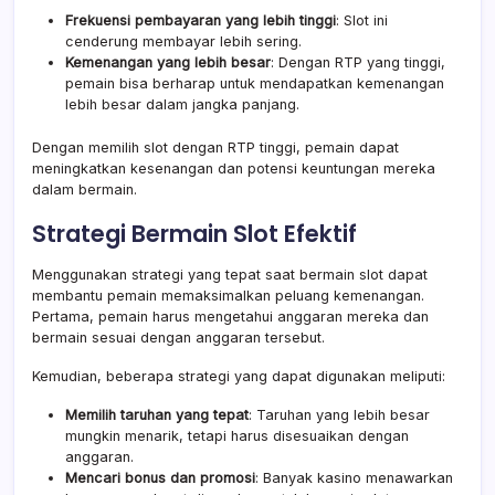
Frekuensi pembayaran yang lebih tinggi
: Slot ini
cenderung membayar lebih sering.
Kemenangan yang lebih besar
: Dengan RTP yang tinggi,
pemain bisa berharap untuk mendapatkan kemenangan
lebih besar dalam jangka panjang.
Dengan memilih slot dengan RTP tinggi, pemain dapat
meningkatkan kesenangan dan potensi keuntungan mereka
dalam bermain.
Strategi Bermain Slot Efektif
Menggunakan strategi yang tepat saat bermain slot dapat
membantu pemain memaksimalkan peluang kemenangan.
Pertama, pemain harus mengetahui anggaran mereka dan
bermain sesuai dengan anggaran tersebut.
Kemudian, beberapa strategi yang dapat digunakan meliputi:
Memilih taruhan yang tepat
: Taruhan yang lebih besar
mungkin menarik, tetapi harus disesuaikan dengan
anggaran.
Mencari bonus dan promosi
: Banyak kasino menawarkan