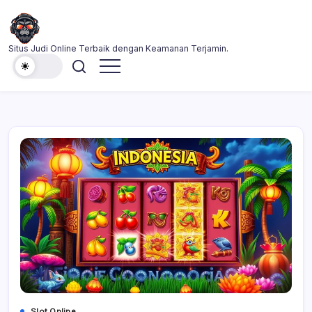
Skip
to
content
AlrassedOnline
Situs Judi Online Terbaik dengan Keamanan Terjamin.
Slot Online