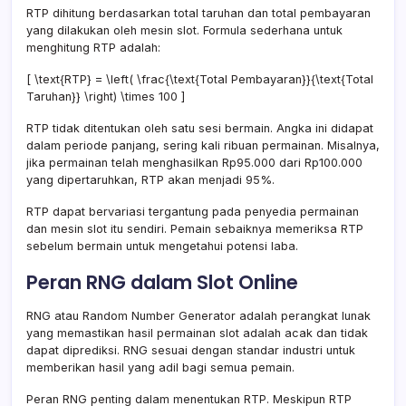
RTP dihitung berdasarkan total taruhan dan total pembayaran
yang dilakukan oleh mesin slot. Formula sederhana untuk
menghitung RTP adalah:
[ \text{RTP} = \left( \frac{\text{Total Pembayaran}}{\text{Total
Taruhan}} \right) \times 100 ]
RTP tidak ditentukan oleh satu sesi bermain. Angka ini didapat
dalam periode panjang, sering kali ribuan permainan. Misalnya,
jika permainan telah menghasilkan Rp95.000 dari Rp100.000
yang dipertaruhkan, RTP akan menjadi 95%.
RTP dapat bervariasi tergantung pada penyedia permainan
dan mesin slot itu sendiri. Pemain sebaiknya memeriksa RTP
sebelum bermain untuk mengetahui potensi laba.
Peran RNG dalam Slot Online
RNG atau Random Number Generator adalah perangkat lunak
yang memastikan hasil permainan slot adalah acak dan tidak
dapat diprediksi. RNG sesuai dengan standar industri untuk
memberikan hasil yang adil bagi semua pemain.
Peran RNG penting dalam menentukan RTP. Meskipun RTP