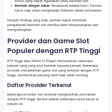
bonus yang dapat digunakan untuk bermain slot.
Bermain dengan sabar
: Kesabaran adalah kunci. Pemain
harus siap untuk menghadapi fluktuasi dalam permainan.
Dengan strategi yang baik, pemain dapat membuat
pengalaman bermain slot mereka lebih menyenangkan dan
menguntungkan.
Provider dan Game Slot
Populer dengan RTP Tinggi
RTP tinggi atau Return to Player menunjukkan seberapa
banyak uang yang bisa kembali kepada pemain. Beberapa
provider menawarkan game slot yang terkenal dengan RTP
tinggi, memberikan peluang lebih baik untuk menang.
Daftar Provider Terkenal
Beberapa provider slot terkenal menghasilkan permainan
dengan RTP tinggi. Berikut adalah beberapa nama besar di
industri ini: