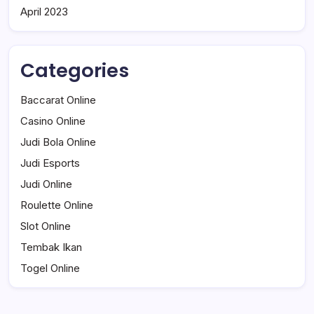
April 2023
Categories
Baccarat Online
Casino Online
Judi Bola Online
Judi Esports
Judi Online
Roulette Online
Slot Online
Tembak Ikan
Togel Online