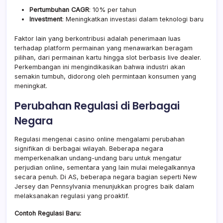
Pertumbuhan CAGR
: 10% per tahun
Investment
: Meningkatkan investasi dalam teknologi baru
Faktor lain yang berkontribusi adalah penerimaan luas
terhadap platform permainan yang menawarkan beragam
pilihan, dari permainan kartu hingga slot berbasis live dealer.
Perkembangan ini mengindikasikan bahwa industri akan
semakin tumbuh, didorong oleh permintaan konsumen yang
meningkat.
Perubahan Regulasi di Berbagai
Negara
Regulasi mengenai casino online mengalami perubahan
signifikan di berbagai wilayah. Beberapa negara
memperkenalkan undang-undang baru untuk mengatur
perjudian online, sementara yang lain mulai melegalkannya
secara penuh. Di AS, beberapa negara bagian seperti New
Jersey dan Pennsylvania menunjukkan progres baik dalam
melaksanakan regulasi yang proaktif.
Contoh Regulasi Baru: