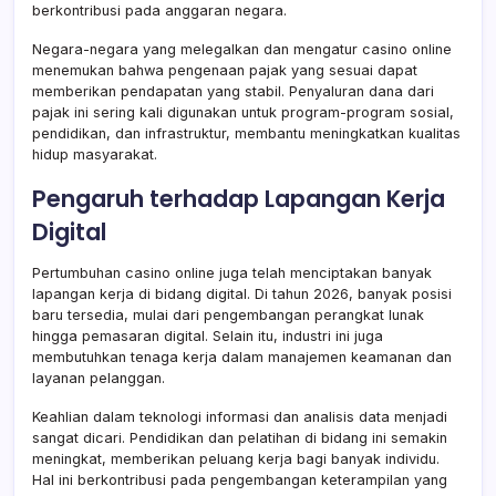
berkontribusi pada anggaran negara.
Negara-negara yang melegalkan dan mengatur casino online
menemukan bahwa pengenaan pajak yang sesuai dapat
memberikan pendapatan yang stabil. Penyaluran dana dari
pajak ini sering kali digunakan untuk program-program sosial,
pendidikan, dan infrastruktur, membantu meningkatkan kualitas
hidup masyarakat.
Pengaruh terhadap Lapangan Kerja
Digital
Pertumbuhan casino online juga telah menciptakan banyak
lapangan kerja di bidang digital. Di tahun 2026, banyak posisi
baru tersedia, mulai dari pengembangan perangkat lunak
hingga pemasaran digital. Selain itu, industri ini juga
membutuhkan tenaga kerja dalam manajemen keamanan dan
layanan pelanggan.
Keahlian dalam teknologi informasi dan analisis data menjadi
sangat dicari. Pendidikan dan pelatihan di bidang ini semakin
meningkat, memberikan peluang kerja bagi banyak individu.
Hal ini berkontribusi pada pengembangan keterampilan yang