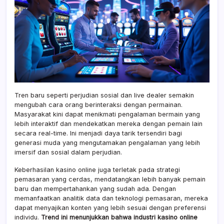
Tren baru seperti perjudian sosial dan live dealer semakin
mengubah cara orang berinteraksi dengan permainan.
Masyarakat kini dapat menikmati pengalaman bermain yang
lebih interaktif dan mendekatkan mereka dengan pemain lain
secara real-time. Ini menjadi daya tarik tersendiri bagi
generasi muda yang mengutamakan pengalaman yang lebih
imersif dan sosial dalam perjudian.
Keberhasilan kasino online juga terletak pada strategi
pemasaran yang cerdas, mendatangkan lebih banyak pemain
baru dan mempertahankan yang sudah ada. Dengan
memanfaatkan analitik data dan teknologi pemasaran, mereka
dapat menyajikan konten yang lebih sesuai dengan preferensi
individu.
Trend ini menunjukkan bahwa industri kasino online