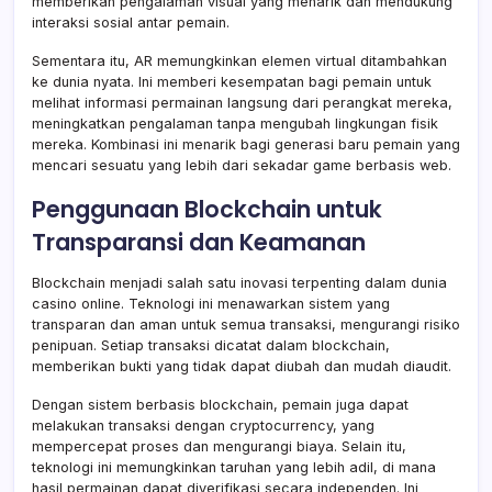
memberikan pengalaman visual yang menarik dan mendukung
interaksi sosial antar pemain.
Sementara itu, AR memungkinkan elemen virtual ditambahkan
ke dunia nyata. Ini memberi kesempatan bagi pemain untuk
melihat informasi permainan langsung dari perangkat mereka,
meningkatkan pengalaman tanpa mengubah lingkungan fisik
mereka. Kombinasi ini menarik bagi generasi baru pemain yang
mencari sesuatu yang lebih dari sekadar game berbasis web.
Penggunaan Blockchain untuk
Transparansi dan Keamanan
Blockchain menjadi salah satu inovasi terpenting dalam dunia
casino online. Teknologi ini menawarkan sistem yang
transparan dan aman untuk semua transaksi, mengurangi risiko
penipuan. Setiap transaksi dicatat dalam blockchain,
memberikan bukti yang tidak dapat diubah dan mudah diaudit.
Dengan sistem berbasis blockchain, pemain juga dapat
melakukan transaksi dengan cryptocurrency, yang
mempercepat proses dan mengurangi biaya. Selain itu,
teknologi ini memungkinkan taruhan yang lebih adil, di mana
hasil permainan dapat diverifikasi secara independen. Ini