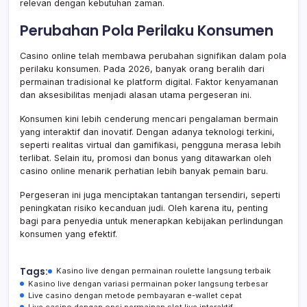
relevan dengan kebutuhan zaman.
Perubahan Pola Perilaku Konsumen
Casino online telah membawa perubahan signifikan dalam pola
perilaku konsumen. Pada 2026, banyak orang beralih dari
permainan tradisional ke platform digital. Faktor kenyamanan
dan aksesibilitas menjadi alasan utama pergeseran ini.
Konsumen kini lebih cenderung mencari pengalaman bermain
yang interaktif dan inovatif. Dengan adanya teknologi terkini,
seperti realitas virtual dan gamifikasi, pengguna merasa lebih
terlibat. Selain itu, promosi dan bonus yang ditawarkan oleh
casino online menarik perhatian lebih banyak pemain baru.
Pergeseran ini juga menciptakan tantangan tersendiri, seperti
peningkatan risiko kecanduan judi. Oleh karena itu, penting
bagi para penyedia untuk menerapkan kebijakan perlindungan
konsumen yang efektif.
Tags:
Kasino live dengan permainan roulette langsung terbaik
Kasino live dengan variasi permainan poker langsung terbesar
Live casino dengan metode pembayaran e-wallet cepat