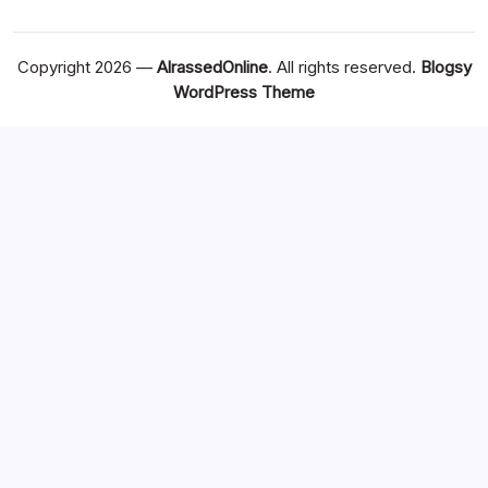
Copyright 2026 —
AlrassedOnline
. All rights reserved.
Blogsy
WordPress Theme