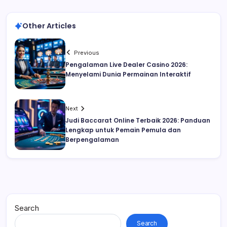
Other Articles
Previous
Pengalaman Live Dealer Casino 2026:
Menyelami Dunia Permainan Interaktif
Next
Judi Baccarat Online Terbaik 2026: Panduan
Lengkap untuk Pemain Pemula dan
Berpengalaman
Search
Search