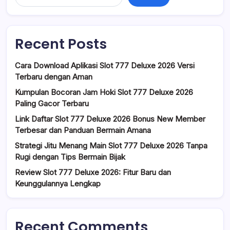
Recent Posts
Cara Download Aplikasi Slot 777 Deluxe 2026 Versi
Terbaru dengan Aman
Kumpulan Bocoran Jam Hoki Slot 777 Deluxe 2026
Paling Gacor Terbaru
Link Daftar Slot 777 Deluxe 2026 Bonus New Member
Terbesar dan Panduan Bermain Amana
Strategi Jitu Menang Main Slot 777 Deluxe 2026 Tanpa
Rugi dengan Tips Bermain Bijak
Review Slot 777 Deluxe 2026: Fitur Baru dan
Keunggulannya Lengkap
Recent Comments