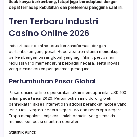
tidak hanya berkembang, tetapi juga beradaptasi dengan
cepat terhadap kebutuhan dan preferensi pengguna saat ini.
Tren Terbaru Industri
Casino Online 2026
Industri casino online terus bertransformasi dengan
pertumbuhan yang pesat. Beberapa tren utama mencakup
perkembangan pasar global yang signifikan, perubahan
regulasi yang memengaruhi berbagai negara, serta inovasi
yang meningkatkan pengalaman pengguna.
Pertumbuhan Pasar Global
Pasar casino online diperkirakan akan mencapai nilai USD 100
miliar pada tahun 2026. Pertumbuhan ini didorong oleh
peningkatan akses internet dan adopsi perangkat mobile yang
lebih luas. Negara-negara seperti AS dan beberapa negara
Eropa mengalami lonjakan jumlah pemain, yang semakin
memicu kompetisi di antara operator.
Statistik Kunci: