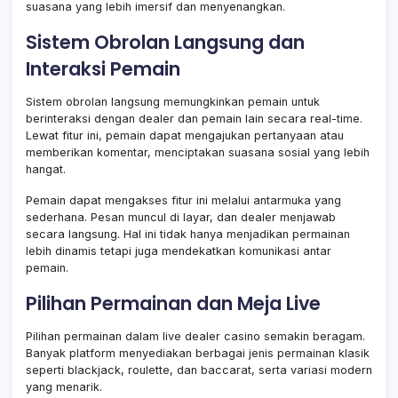
suasana yang lebih imersif dan menyenangkan.
Sistem Obrolan Langsung dan
Interaksi Pemain
Sistem obrolan langsung memungkinkan pemain untuk
berinteraksi dengan dealer dan pemain lain secara real-time.
Lewat fitur ini, pemain dapat mengajukan pertanyaan atau
memberikan komentar, menciptakan suasana sosial yang lebih
hangat.
Pemain dapat mengakses fitur ini melalui antarmuka yang
sederhana. Pesan muncul di layar, dan dealer menjawab
secara langsung. Hal ini tidak hanya menjadikan permainan
lebih dinamis tetapi juga mendekatkan komunikasi antar
pemain.
Pilihan Permainan dan Meja Live
Pilihan permainan dalam live dealer casino semakin beragam.
Banyak platform menyediakan berbagai jenis permainan klasik
seperti blackjack, roulette, dan baccarat, serta variasi modern
yang menarik.