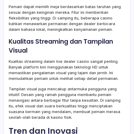
Pemain dapat memilih meja berdasarkan batas taruhan yang
sesuai dengan keinginan mereka. Fitur ini memberikan
fleksibilitas yang tinggi. Di samping itu, beberapa casino
bahkan menawarkan permainan dengan dealer berbicara
dalam bahasa lokal, meningkatkan kenyamanan pemain.
Kualitas Streaming dan Tampilan
Visual
Kualitas streaming dalam live dealer casino sangat penting.
Banyak platform kini menggunakan teknologi HD untuk
memastikan pengalaman visual yang tajam dan jernih. Ini
memudahkan pemain untuk melihat setiap detail permainan.
Tampilan visual juga mencakup antarmuka pengguna yang
intuitif. Desain yang ramah pengguna membantu pemain
menavigasi antara berbagai fitur tanpa kesulitan. Di samping
itu, efek visual dan suara berkualitas tinggi menciptakan
suasana bermain yang mendalam, membuat pemain merasa
seolah-olah berada di kasino fisik.
Tren dan Inovasi