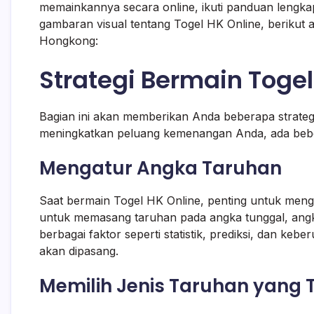
memainkannya secara online, ikuti panduan lengkap
gambaran visual tentang Togel HK Online, berikut 
Hongkong:
Strategi Bermain Togel
Bagian ini akan memberikan Anda beberapa strateg
meningkatkan peluang kemenangan Anda, ada bebe
Mengatur Angka Taruhan
Saat bermain Togel HK Online, penting untuk meng
untuk memasang taruhan pada angka tunggal, angk
berbagai faktor seperti statistik, prediksi, dan 
akan dipasang.
Memilih Jenis Taruhan yang 