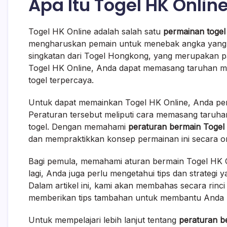
Apa Itu Togel HK Onlin
Togel HK Online adalah salah satu
permainan togel
mengharuskan pemain untuk menebak angka yang ak
singkatan dari Togel Hongkong, yang merupakan pa
Togel HK Online, Anda dapat memasang taruhan me
togel terpercaya.
Untuk dapat memainkan Togel HK Online, Anda per
Peraturan tersebut meliputi cara memasang taruhan
togel. Dengan memahami
peraturan bermain Togel
dan mempraktikkan konsep permainan ini secara on
Bagi pemula, memahami aturan bermain Togel HK On
lagi, Anda juga perlu mengetahui tips dan strateg
Dalam artikel ini, kami akan membahas secara rinc
memberikan tips tambahan untuk membantu Anda me
Untuk mempelajari lebih lanjut tentang
peraturan b