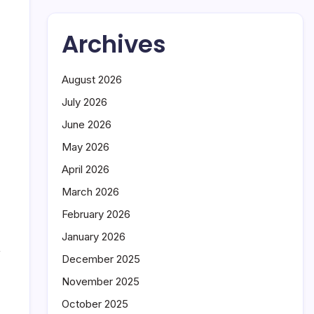
Cara
Bermain
Archives
Togel
HK
Online
August 2026
bagi
Pemula
July 2026
June 2026
May 2026
April 2026
March 2026
February 2026
January 2026
,
December 2025
November 2025
October 2025