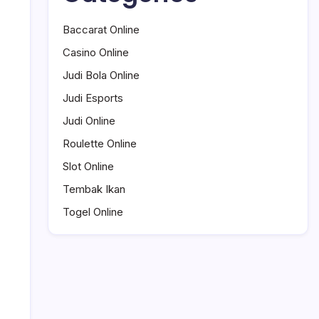
Baccarat Online
Casino Online
Judi Bola Online
Judi Esports
Judi Online
Roulette Online
Slot Online
Tembak Ikan
Togel Online