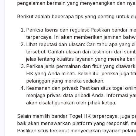
pengalaman bermain yang menyenangkan dan nya
Berikut adalah beberapa tips yang penting untuk d
Periksa lisensi dan regulasi: Pastikan bandar me
terpercaya. Ini akan memberikan jaminan bahwa
Lihat reputasi dan ulasan: Cari tahu apa yang
tersebut. Carilah ulasan dan testimoni dari 
jelas tentang kualitas layanan yang mereka beri
Periksa jenis permainan dan fitur yang ditawar
HK yang Anda minati. Selain itu, periksa juga f
pelanggan yang mereka sediakan.
Keamanan dan privasi: Pastikan situs togel onl
menjaga privasi data pribadi Anda. Informasi y
akan disalahgunakan oleh pihak ketiga.
Selain memilih bandar Togel HK terpercaya, juga p
baik akan menawarkan platform yang responsif, muda
Pastikan situs tersebut menyediakan layanan pel