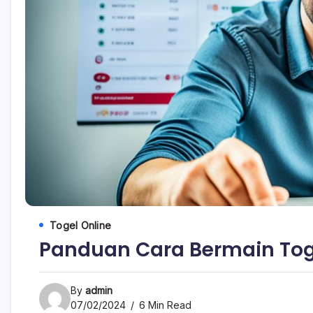
Togel Online
Panduan Cara Bermain Tog
By
admin
07/02/2024
6 Min Read