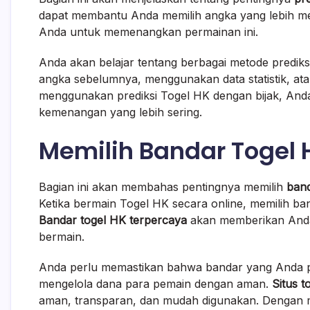
dapat membantu Anda memilih angka yang lebih m
Anda untuk memenangkan permainan ini.
Anda akan belajar tentang berbagai metode prediksi
angka sebelumnya, menggunakan data statistik, ata
menggunakan prediksi Togel HK dengan bijak, And
kemenangan yang lebih sering.
Memilih Bandar Togel 
Bagian ini akan membahas pentingnya memilih
band
Ketika bermain Togel HK secara online, memilih ba
Bandar togel HK terpercaya
akan memberikan Anda
bermain.
Anda perlu memastikan bahwa bandar yang Anda pili
mengelola dana para pemain dengan aman.
Situs t
aman, transparan, dan mudah digunakan. Dengan m