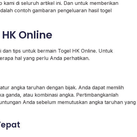
 kami di seluruh artikel ini. Dan untuk memberikan
adalah contoh gambaran pengeluaran hasil togel
 HK Online
i dan tips untuk bermain Togel HK Online. Untuk
rapa hal yang perlu Anda perhatikan.
atur angka taruhan dengan bijak. Anda dapat memilih
a ganda, atau kombinasi angka. Pertimbangkanlah
keberuntungan Anda sebelum memutuskan angka taruhan yang
Tepat