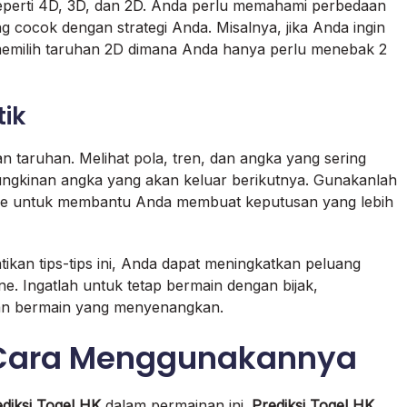
seperti 4D, 3D, dan 2D. Anda perlu memahami perbedaan
g cocok dengan strategi Anda. Misalnya, jika Anda ingin
milih taruhan 2D dimana Anda hanya perlu menebak 2
ik
n taruhan. Melihat pola, tren, dan angka yang sering
gkinan angka yang akan keluar berikutnya. Gunakanlah
l online untuk membantu Anda membuat keputusan yang lebih
ikan tips-tips ini, Anda dapat meningkatkan peluang
 Ingatlah untuk tetap bermain dengan bijak,
man bermain yang menyenangkan.
n Cara Menggunakannya
ediksi Togel HK
dalam permainan ini.
Prediksi Togel HK