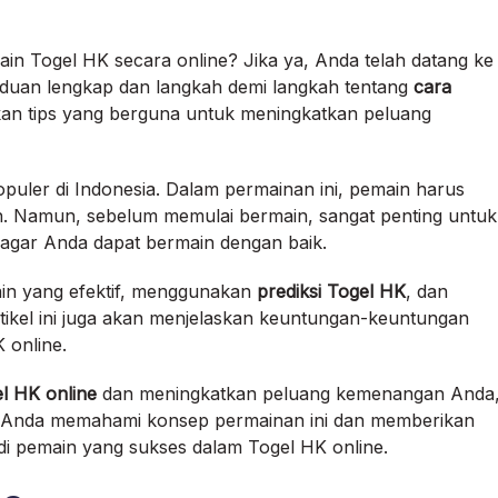
in Togel HK secara online? Jika ya, Anda telah datang ke
anduan lengkap dan langkah demi langkah tentang
cara
kan tips yang berguna untuk meningkatkan peluang
puler di Indonesia. Dalam permainan ini, pemain harus
n. Namun, sebelum memulai bermain, sangat penting untuk
agar Anda dapat bermain dengan baik.
ain yang efektif, menggunakan
prediksi Togel HK
, dan
rtikel ini juga akan menjelaskan keuntungan-keuntungan
 online.
l HK online
dan meningkatkan peluang kemenangan Anda
tu Anda memahami konsep permainan ini dan memberikan
i pemain yang sukses dalam Togel HK online.