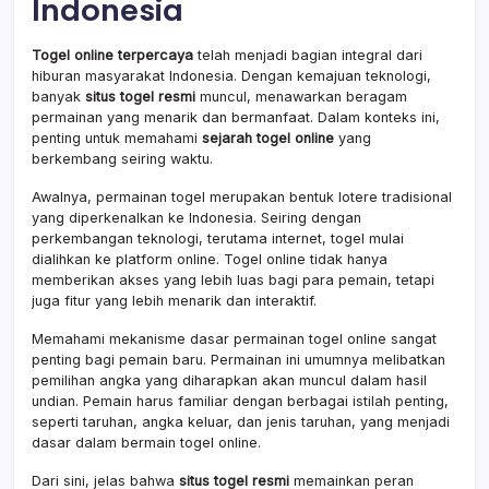
Indonesia
Togel online terpercaya
telah menjadi bagian integral dari
hiburan masyarakat Indonesia. Dengan kemajuan teknologi,
banyak
situs togel resmi
muncul, menawarkan beragam
permainan yang menarik dan bermanfaat. Dalam konteks ini,
penting untuk memahami
sejarah togel online
yang
berkembang seiring waktu.
Awalnya, permainan togel merupakan bentuk lotere tradisional
yang diperkenalkan ke Indonesia. Seiring dengan
perkembangan teknologi, terutama internet, togel mulai
dialihkan ke platform online. Togel online tidak hanya
memberikan akses yang lebih luas bagi para pemain, tetapi
juga fitur yang lebih menarik dan interaktif.
Memahami mekanisme dasar permainan togel online sangat
penting bagi pemain baru. Permainan ini umumnya melibatkan
pemilihan angka yang diharapkan akan muncul dalam hasil
undian. Pemain harus familiar dengan berbagai istilah penting,
seperti taruhan, angka keluar, dan jenis taruhan, yang menjadi
dasar dalam bermain togel online.
Dari sini, jelas bahwa
situs togel resmi
memainkan peran