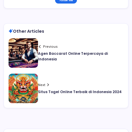
Follow Me
Other Articles
Previous
Agen Baccarat Online Terpercaya di
Indonesia
Next
Situs Togel Online Terbaik di Indonesia 2024