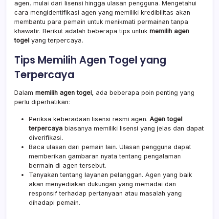
agen, mulai dari lisensi hingga ulasan pengguna. Mengetahui
cara mengidentifikasi agen yang memiliki kredibilitas akan
membantu para pemain untuk menikmati permainan tanpa
khawatir. Berikut adalah beberapa tips untuk
memilih agen
togel
yang terpercaya.
Tips Memilih Agen Togel yang
Terpercaya
Dalam
memilih agen togel
, ada beberapa poin penting yang
perlu diperhatikan:
Periksa keberadaan lisensi resmi agen.
Agen togel
terpercaya
biasanya memiliki lisensi yang jelas dan dapat
diverifikasi.
Baca ulasan dari pemain lain. Ulasan pengguna dapat
memberikan gambaran nyata tentang pengalaman
bermain di agen tersebut.
Tanyakan tentang layanan pelanggan. Agen yang baik
akan menyediakan dukungan yang memadai dan
responsif terhadap pertanyaan atau masalah yang
dihadapi pemain.