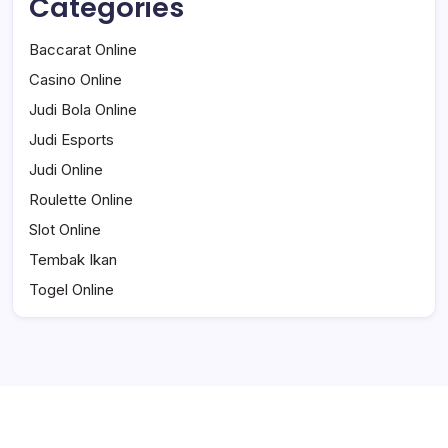
Categories
Baccarat Online
Casino Online
Judi Bola Online
Judi Esports
Judi Online
Roulette Online
Slot Online
Tembak Ikan
Togel Online