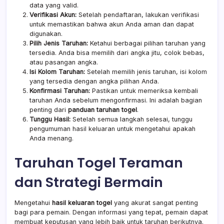
data yang valid.
Verifikasi Akun:
Setelah pendaftaran, lakukan verifikasi
untuk memastikan bahwa akun Anda aman dan dapat
digunakan.
Pilih Jenis Taruhan:
Ketahui berbagai pilihan taruhan yang
tersedia. Anda bisa memilih dari angka jitu, colok bebas,
atau pasangan angka.
Isi Kolom Taruhan:
Setelah memilih jenis taruhan, isi kolom
yang tersedia dengan angka pilihan Anda.
Konfirmasi Taruhan:
Pastikan untuk memeriksa kembali
taruhan Anda sebelum mengonfirmasi. Ini adalah bagian
penting dari
panduan taruhan togel
.
Tunggu Hasil:
Setelah semua langkah selesai, tunggu
pengumuman hasil keluaran untuk mengetahui apakah
Anda menang.
Taruhan Togel Teraman
dan Strategi Bermain
Mengetahui
hasil keluaran togel
yang akurat sangat penting
bagi para pemain. Dengan informasi yang tepat, pemain dapat
membuat keputusan yang lebih baik untuk taruhan berikutnya.