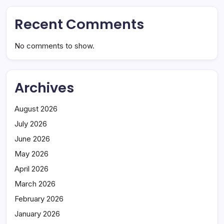
Recent Comments
No comments to show.
Archives
August 2026
July 2026
June 2026
May 2026
April 2026
March 2026
February 2026
January 2026