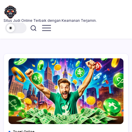
Skip
to
content
AlrassedOnline
Situs Judi Online Terbaik dengan Keamanan Terjamin.
Togel Online