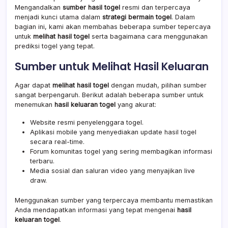
Mengandalkan
sumber hasil togel
resmi dan terpercaya
menjadi kunci utama dalam
strategi bermain togel
. Dalam
bagian ini, kami akan membahas beberapa sumber tepercaya
untuk
melihat hasil togel
serta bagaimana cara menggunakan
prediksi togel yang tepat.
Sumber untuk Melihat Hasil Keluaran
Agar dapat
melihat hasil togel
dengan mudah, pilihan sumber
sangat berpengaruh. Berikut adalah beberapa sumber untuk
menemukan
hasil keluaran togel
yang akurat:
Website resmi penyelenggara togel.
Aplikasi mobile yang menyediakan update hasil togel
secara real-time.
Forum komunitas togel yang sering membagikan informasi
terbaru.
Media sosial dan saluran video yang menyajikan live
draw.
Menggunakan sumber yang terpercaya membantu memastikan
Anda mendapatkan informasi yang tepat mengenai
hasil
keluaran togel
.