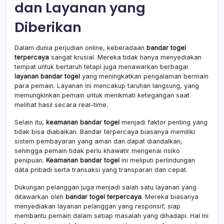
dan Layanan yang
Diberikan
Dalam dunia perjudian online, keberadaan
bandar togel
terpercaya
sangat krusial. Mereka tidak hanya menyediakan
tempat untuk bertaruh tetapi juga menawarkan berbagai
layanan bandar togel
yang meningkatkan pengalaman bermain
para pemain. Layanan ini mencakup taruhan langsung, yang
memungkinkan pemain untuk menikmati ketegangan saat
melihat hasil secara real-time.
Selain itu,
keamanan bandar togel
menjadi faktor penting yang
tidak bisa diabaikan. Bandar terpercaya biasanya memiliki
sistem pembayaran yang aman dan dapat diandalkan,
sehingga pemain tidak perlu khawatir mengenai risiko
penipuan.
Keamanan bandar togel
ini meliputi perlindungan
data pribadi serta transaksi yang transparan dan cepat.
Dukungan pelanggan juga menjadi salah satu layanan yang
ditawarkan oleh
bandar togel terpercaya
. Mereka biasanya
menyediakan layanan pelanggan yang responsif, siap
membantu pemain dalam setiap masalah yang dihadapi. Hal ini