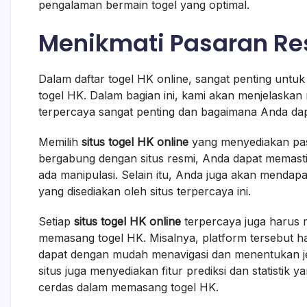
pengalaman bermain togel yang optimal.
Menikmati Pasaran Re
Dalam daftar togel HK online, sangat penting unt
togel HK. Dalam bagian ini, kami akan menjelas
terpercaya sangat penting dan bagaimana Anda d
Memilih
situs togel HK online
yang menyediakan pas
bergabung dengan situs resmi, Anda dapat memastik
ada manipulasi. Selain itu, Anda juga akan mendapa
yang disediakan oleh situs terpercaya ini.
Setiap
situs togel HK online
terpercaya juga harus
memasang togel HK. Misalnya, platform tersebut ha
dapat dengan mudah menavigasi dan menentukan je
situs juga menyediakan fitur prediksi dan statist
cerdas dalam memasang togel HK.