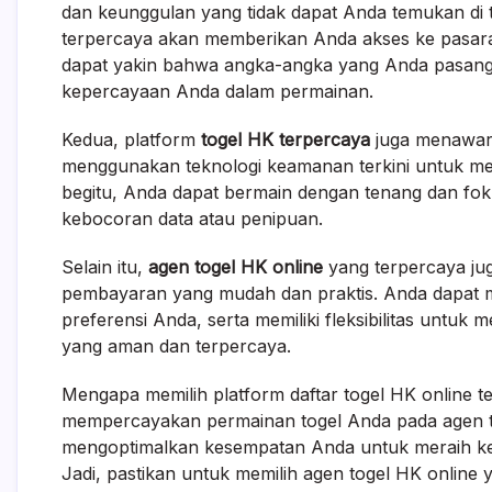
dan keunggulan yang tidak dapat Anda temukan di 
terpercaya akan memberikan Anda akses ke pasaran
dapat yakin bahwa angka-angka yang Anda pasang a
kepercayaan Anda dalam permainan.
Kedua, platform
togel HK terpercaya
juga menawark
menggunakan teknologi keamanan terkini untuk me
begitu, Anda dapat bermain dengan tenang dan fok
kebocoran data atau penipuan.
Selain itu,
agen togel HK online
yang terpercaya ju
pembayaran yang mudah dan praktis. Anda dapat me
preferensi Anda, serta memiliki fleksibilitas untu
yang aman dan terpercaya.
Mengapa memilih platform daftar togel HK online t
mempercayakan permainan togel Anda pada agen to
mengoptimalkan kesempatan Anda untuk meraih kem
Jadi, pastikan untuk memilih agen togel HK online