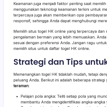
Keamanan juga menjadi faktor penting saat memilih s
menggunakan teknologi keamanan terkini untuk meli
terpercaya juga akan memberikan opsi pembayara
responsif, sehingga Anda dapat menghubungi merek
Memilih situs togel HK online yang terpercaya d
pengalaman bermain yang lebih memuaskan. Anda
sesuai dengan preferensi Anda. Jangan ragu untuk
memilih situs untuk daftar togel HK online.
Strategi dan Tips un
Memenangkan togel HK tidaklah mudah, tetapi deng
peluang Anda. Berikut ini adalah beberapa strateg
teraman
:
Pelajari pola angka: Teliti setiap pola yang mu
membantu Anda mengidentifikasi angka-angka 