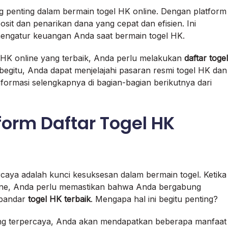
ang penting dalam bermain togel HK online. Dengan platform
sit dan penarikan dana yang cepat dan efisien. Ini
mengatur keuangan Anda saat bermain togel HK.
 HK online yang terbaik, Anda perlu melakukan
daftar togel
egitu, Anda dapat menjelajahi pasaran resmi togel HK dan
rmasi selengkapnya di bagian-bagian berikutnya dari
orm Daftar Togel HK
rcaya adalah kunci kesuksesan dalam bermain togel. Ketika
ine, Anda perlu memastikan bahwa Anda bergabung
 bandar
togel HK terbaik
. Mengapa hal ini begitu penting?
yang terpercaya, Anda akan mendapatkan beberapa manfaat