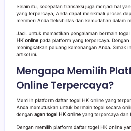
Selain itu, kecepatan transaksi juga menjadi hal y
yang terpercaya, Anda dapat menikmati proses depo
memberi Anda fleksibilitas dan kemudahan dalam 
Jadi, untuk memastikan pengalaman bermain togel
HK online
pada platform yang terpercaya. Dengan b
meningkatkan peluang kemenangan Anda. Simak info
artikel ini.
Mengapa Memilih Platf
Online Terpercaya?
Memilih platform daftar togel HK online yang terpe
Anda memutuskan untuk bermain togel secara onl
dengan
agen togel HK online
yang terpercaya dan
Dengan memilih platform daftar togel HK online 