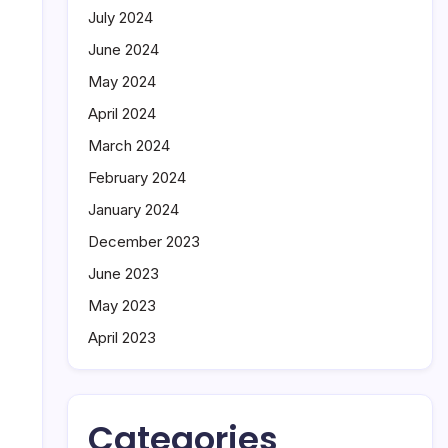
July 2024
June 2024
May 2024
April 2024
March 2024
February 2024
January 2024
December 2023
June 2023
May 2023
April 2023
Categories