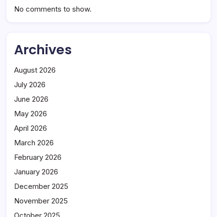
No comments to show.
Archives
August 2026
July 2026
June 2026
May 2026
April 2026
March 2026
February 2026
January 2026
December 2025
November 2025
October 2025