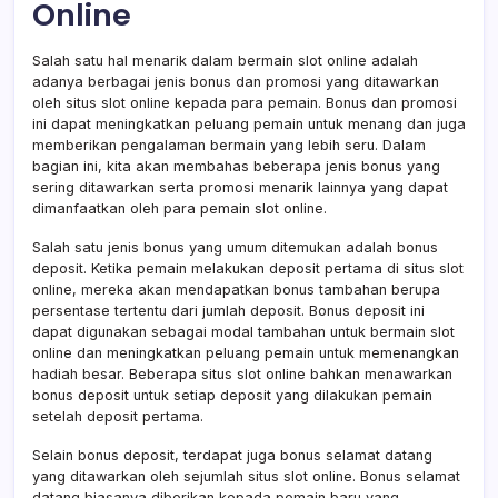
Online
Salah satu hal menarik dalam bermain slot online adalah
adanya berbagai jenis bonus dan promosi yang ditawarkan
oleh situs slot online kepada para pemain. Bonus dan promosi
ini dapat meningkatkan peluang pemain untuk menang dan juga
memberikan pengalaman bermain yang lebih seru. Dalam
bagian ini, kita akan membahas beberapa jenis bonus yang
sering ditawarkan serta promosi menarik lainnya yang dapat
dimanfaatkan oleh para pemain slot online.
Salah satu jenis bonus yang umum ditemukan adalah bonus
deposit. Ketika pemain melakukan deposit pertama di situs slot
online, mereka akan mendapatkan bonus tambahan berupa
persentase tertentu dari jumlah deposit. Bonus deposit ini
dapat digunakan sebagai modal tambahan untuk bermain slot
online dan meningkatkan peluang pemain untuk memenangkan
hadiah besar. Beberapa situs slot online bahkan menawarkan
bonus deposit untuk setiap deposit yang dilakukan pemain
setelah deposit pertama.
Selain bonus deposit, terdapat juga bonus selamat datang
yang ditawarkan oleh sejumlah situs slot online. Bonus selamat
datang biasanya diberikan kepada pemain baru yang