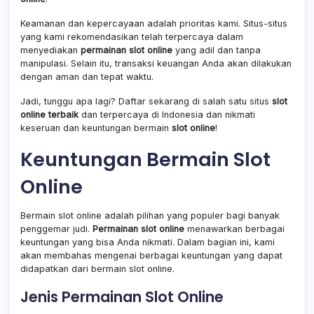
Keamanan dan kepercayaan adalah prioritas kami. Situs-situs
yang kami rekomendasikan telah terpercaya dalam
menyediakan
permainan slot online
yang adil dan tanpa
manipulasi. Selain itu, transaksi keuangan Anda akan dilakukan
dengan aman dan tepat waktu.
Jadi, tunggu apa lagi? Daftar sekarang di salah satu situs
slot
online terbaik
dan terpercaya di Indonesia dan nikmati
keseruan dan keuntungan bermain
slot online
!
Keuntungan Bermain Slot
Online
Bermain slot online adalah pilihan yang populer bagi banyak
penggemar judi.
Permainan slot online
menawarkan berbagai
keuntungan yang bisa Anda nikmati. Dalam bagian ini, kami
akan membahas mengenai berbagai keuntungan yang dapat
didapatkan dari bermain slot online.
Jenis Permainan Slot Online