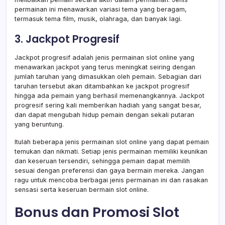
permainan ini menawarkan variasi tema yang beragam,
termasuk tema film, musik, olahraga, dan banyak lagi.
3. Jackpot Progresif
Jackpot progresif adalah jenis permainan slot online yang
menawarkan jackpot yang terus meningkat seiring dengan
jumlah taruhan yang dimasukkan oleh pemain. Sebagian dari
taruhan tersebut akan ditambahkan ke jackpot progresif
hingga ada pemain yang berhasil memenangkannya. Jackpot
progresif sering kali memberikan hadiah yang sangat besar,
dan dapat mengubah hidup pemain dengan sekali putaran
yang beruntung.
Itulah beberapa jenis permainan slot online yang dapat pemain
temukan dan nikmati. Setiap jenis permainan memiliki keunikan
dan keseruan tersendiri, sehingga pemain dapat memilih
sesuai dengan preferensi dan gaya bermain mereka. Jangan
ragu untuk mencoba berbagai jenis permainan ini dan rasakan
sensasi serta keseruan bermain slot online.
Bonus dan Promosi Slot