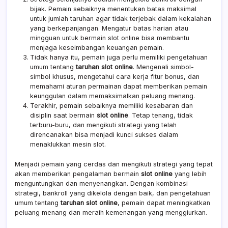
bijak. Pemain sebaiknya menentukan batas maksimal
untuk jumlah taruhan agar tidak terjebak dalam kekalahan
yang berkepanjangan. Mengatur batas harian atau
mingguan untuk bermain slot online bisa membantu
menjaga keseimbangan keuangan pemain.
Tidak hanya itu, pemain juga perlu memiliki pengetahuan
umum tentang
taruhan slot online
. Mengenali simbol-
simbol khusus, mengetahui cara kerja fitur bonus, dan
memahami aturan permainan dapat memberikan pemain
keunggulan dalam memaksimalkan peluang menang.
Terakhir, pemain sebaiknya memiliki kesabaran dan
disiplin saat bermain
slot online
. Tetap tenang, tidak
terburu-buru, dan mengikuti strategi yang telah
direncanakan bisa menjadi kunci sukses dalam
menaklukkan mesin slot.
Menjadi pemain yang cerdas dan mengikuti strategi yang tepat
akan memberikan pengalaman bermain
slot online
yang lebih
menguntungkan dan menyenangkan. Dengan kombinasi
strategi, bankroll yang dikelola dengan baik, dan pengetahuan
umum tentang
taruhan slot online
, pemain dapat meningkatkan
peluang menang dan meraih kemenangan yang menggiurkan.