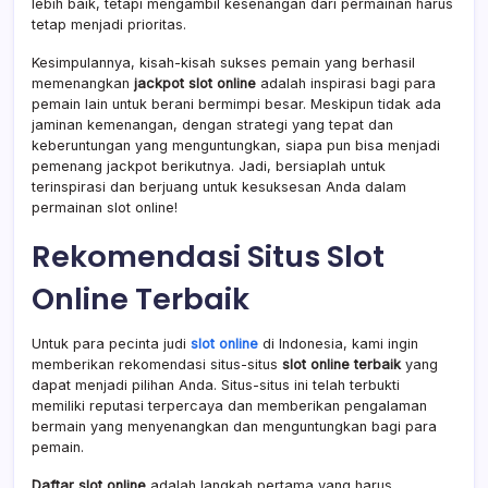
lebih baik, tetapi mengambil kesenangan dari permainan harus
tetap menjadi prioritas.
Kesimpulannya, kisah-kisah sukses pemain yang berhasil
memenangkan
jackpot slot online
adalah inspirasi bagi para
pemain lain untuk berani bermimpi besar. Meskipun tidak ada
jaminan kemenangan, dengan strategi yang tepat dan
keberuntungan yang menguntungkan, siapa pun bisa menjadi
pemenang jackpot berikutnya. Jadi, bersiaplah untuk
terinspirasi dan berjuang untuk kesuksesan Anda dalam
permainan slot online!
Rekomendasi Situs Slot
Online Terbaik
Untuk para pecinta judi
slot online
di Indonesia, kami ingin
memberikan rekomendasi situs-situs
slot online terbaik
yang
dapat menjadi pilihan Anda. Situs-situs ini telah terbukti
memiliki reputasi terpercaya dan memberikan pengalaman
bermain yang menyenangkan dan menguntungkan bagi para
pemain.
Daftar slot online
adalah langkah pertama yang harus