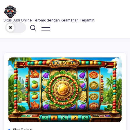
Skip
to
content
AlrassedOnline
Situs Judi Online Terbaik dengan Keamanan Terjamin.
Slot Online