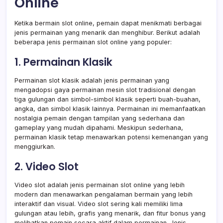
Online
Ketika bermain slot online, pemain dapat menikmati berbagai
jenis permainan yang menarik dan menghibur. Berikut adalah
beberapa jenis permainan slot online yang populer:
1. Permainan Klasik
Permainan slot klasik adalah jenis permainan yang
mengadopsi gaya permainan mesin slot tradisional dengan
tiga gulungan dan simbol-simbol klasik seperti buah-buahan,
angka, dan simbol klasik lainnya. Permainan ini memanfaatkan
nostalgia pemain dengan tampilan yang sederhana dan
gameplay yang mudah dipahami. Meskipun sederhana,
permainan klasik tetap menawarkan potensi kemenangan yang
menggiurkan.
2. Video Slot
Video slot adalah jenis permainan slot online yang lebih
modern dan menawarkan pengalaman bermain yang lebih
interaktif dan visual. Video slot sering kali memiliki lima
gulungan atau lebih, grafis yang menarik, dan fitur bonus yang
melibatkan pemain secara aktif dalam permainan. Jenis