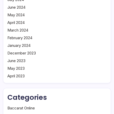
June 2024
May 2024
April 2024
March 2024
February 2024
January 2024
December 2023
June 2023
May 2023
April 2023
Categories
Baccarat Online