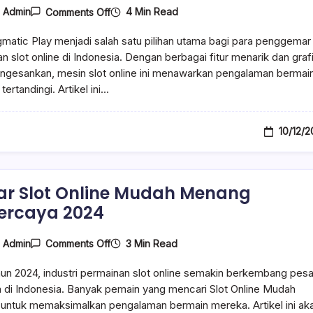
On
4 Min Read
y
Admin
Comments Off
Menangkan
Besar
gmatic Play menjadi salah satu pilihan utama bagi para penggemar
Di
Slot
n slot online di Indonesia. Dengan berbagai fitur menarik dan graf
Pragmatic
gesankan, mesin slot online ini menawarkan pengalaman bermai
Play
tertandingi. Artikel ini…
Indonesia
10/12/
ar Slot Online Mudah Menang
ercaya 2024
On
3 Min Read
y
Admin
Comments Off
Daftar
Slot
un 2024, industri permainan slot online semakin berkembang pesa
Online
Mudah
 di Indonesia. Banyak pemain yang mencari Slot Online Mudah
Menang
ntuk memaksimalkan pengalaman bermain mereka. Artikel ini ak
Terpercaya