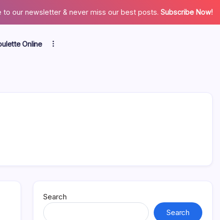
 to our newsletter & never miss our best posts.
Subscribe Now!
ulette Online
Search
Search