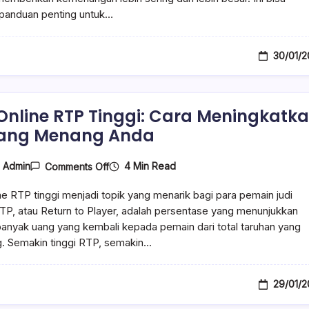
Favoritmu
 panduan penting untuk…
Dan
Menangkan
Hadiah
Besar!
30/01/2
 Online RTP Tinggi: Cara Meningkatk
uang Menang Anda
On
4 Min Read
y
Admin
Comments Off
Slot
Online
ine RTP tinggi menjadi topik yang menarik bagi para pemain judi
RTP
Tinggi:
RTP, atau Return to Player, adalah persentase yang menunjukkan
Cara
anyak uang yang kembali kepada pemain dari total taruhan yang
Meningkatkan
. Semakin tinggi RTP, semakin…
Peluang
Menang
Anda
29/01/2