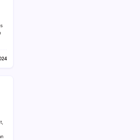
is
n
2024
t,
an