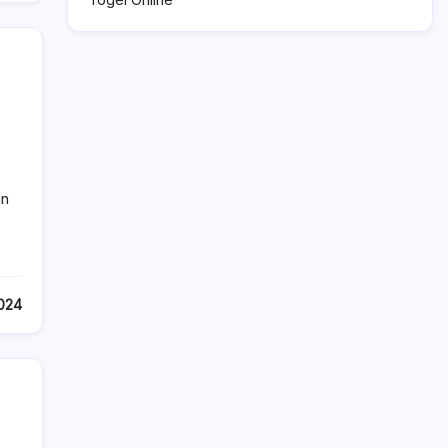
an
2024