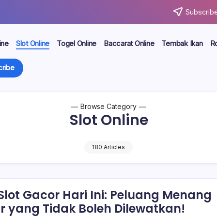
Subscribe
ine
Slot Online
Togel Online
Baccarat Online
Tembak Ikan
Ro
ribe
Browse Category
Slot Online
180 Articles
 Slot Gacor Hari Ini: Peluang Menang
r yang Tidak Boleh Dilewatkan!