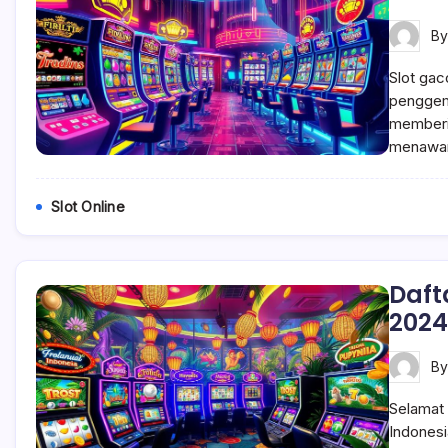
B
Slot gac
penggem
memberik
menawar
Slot Online
Daft
2024
B
Selamat 
Indonesi