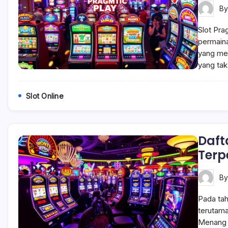
B
Slot Pra
permaina
yang men
yang tak 
Slot Online
Daft
Terp
B
Pada tah
terutama
Menang u