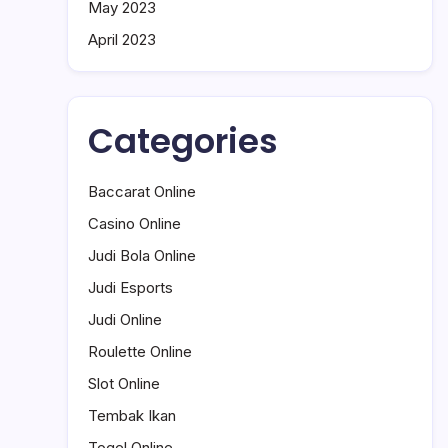
May 2023
April 2023
Categories
Baccarat Online
Casino Online
Judi Bola Online
Judi Esports
Judi Online
Roulette Online
Slot Online
Tembak Ikan
Togel Online