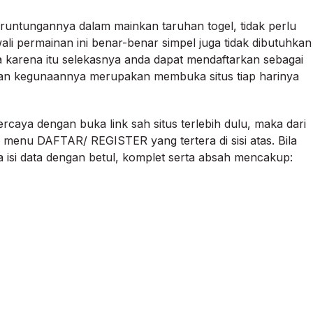
untungannya dalam mainkan taruhan togel, tidak perlu
i permainan ini benar-benar simpel juga tidak dibutuhkan
 karena itu selekasnya anda dapat mendaftarkan sebagai
gan kegunaannya merupakan membuka situs tiap harinya
ercaya dengan buka link sah situs terlebih dulu, maka dari
k menu DAFTAR/ REGISTER yang tertera di sisi atas. Bila
a isi data dengan betul, komplet serta absah mencakup: