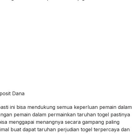
posit Dana
pasti ini bisa mendukung semua keperluan pemain dalam
ingan pemain dalam permainkan taruhan togel pastinya
 bisa menggapai menangnya secara gampang paling
timal buat dapat taruhan perjudian togel terpercaya dan