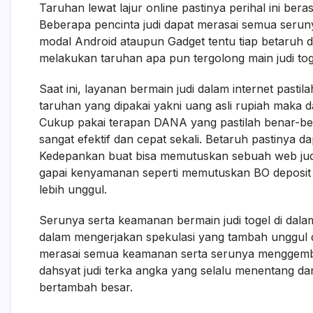
Taruhan lewat lajur online pastinya perihal ini be
Beberapa pencinta judi dapat merasai semua serun
modal Android ataupun Gadget tentu tiap betaru
melakukan taruhan apa pun tergolong main judi toge
Saat ini, layanan bermain judi dalam internet past
taruhan yang dipakai yakni uang asli rupiah maka da
Cukup pakai terapan DANA yang pastilah benar-ben
sangat efektif dan cepat sekali. Betaruh pastinya
Kedepankan buat bisa memutuskan sebuah web judi 
gapai kenyamanan seperti memutuskan BO deposit 
lebih unggul.
Serunya serta keamanan bermain judi togel di dalam
dalam mengerjakan spekulasi yang tambah unggul 
merasai semua keamanan serta serunya menggembi
dahsyat judi terka angka yang selalu menentang da
bertambah besar.