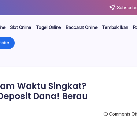
Subscribe
ine
Slot Online
Togel Online
Baccarat Online
Tembak Ikan
Ro
ribe
lam Waktu Singkat?
Deposit Dana! Berau
Comments Of