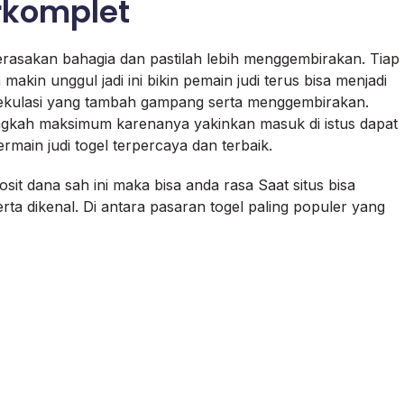
rkomplet
merasakan bahagia dan pastilah lebih menggembirakan. Tiap
akin unggul jadi ini bikin pemain judi terus bisa menjadi
pekulasi yang tambah gampang serta menggembirakan.
ngkah maksimum karenanya yakinkan masuk di istus dapat
main judi togel terpercaya dan terbaik.
sit dana sah ini maka bisa anda rasa Saat situs bisa
ta dikenal. Di antara pasaran togel paling populer yang