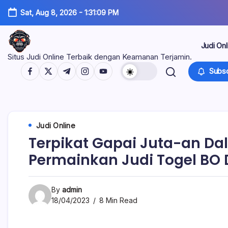
Skip
Sat, Aug 8, 2026
-
1:31:10 PM
to
content
Judi Onl
AlrassedOnline
Situs Judi Online Terbaik dengan Keamanan Terjamin.
https://www.facebook.com/
https://twitter.com/
https://t.me/
https://www.instagram.com/
https://youtube.com/
Subsc
Judi Online
Terpikat Gapai Juta-an Da
Permainkan Judi Togel BO 
By
admin
18/04/2023
8 Min Read