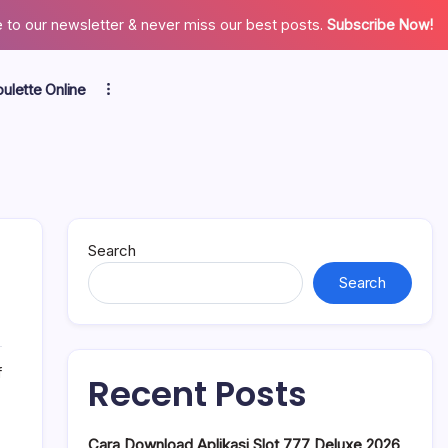
 to our newsletter & never miss our best posts.
Subscribe Now!
ulette Online
Search
Search
on
f
Recent Posts
Terpikat
Gapai
Juta-
Cara Download Aplikasi Slot 777 Deluxe 2026