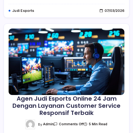
Pengalaman
Bermain
Judi Esports
07/03/2026
Optimal
Agen Judi Esports Online 24 Jam
Dengan Layanan Customer Service
Responsif Terbaik
On
By
Admin
5 Min Read
Comments Off
Agen
Judi