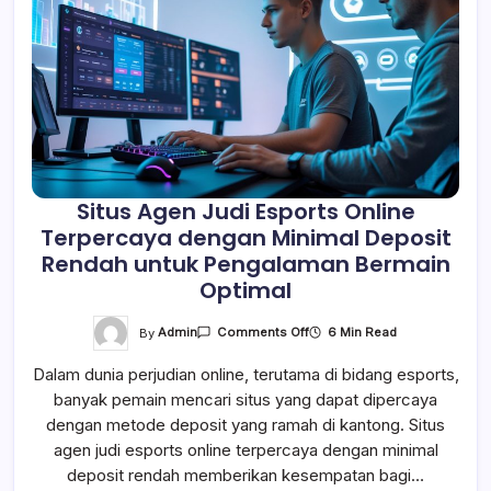
Situs Agen Judi Esports Online
Terpercaya dengan Minimal Deposit
Rendah untuk Pengalaman Bermain
Optimal
On
By
Admin
6 Min Read
Comments Off
Situs
Agen
Dalam dunia perjudian online, terutama di bidang esports,
Judi
Esports
banyak pemain mencari situs yang dapat dipercaya
Online
Terpercaya
dengan metode deposit yang ramah di kantong. Situs
Dengan
Minimal
agen judi esports online terpercaya dengan minimal
Deposit
deposit rendah memberikan kesempatan bagi…
Rendah
Untuk