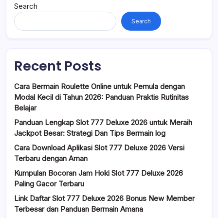
Search
Search
Recent Posts
Cara Bermain Roulette Online untuk Pemula dengan
Modal Kecil di Tahun 2026: Panduan Praktis Rutinitas
Belajar
Panduan Lengkap Slot 777 Deluxe 2026 untuk Meraih
Jackpot Besar: Strategi Dan Tips Bermain log
Cara Download Aplikasi Slot 777 Deluxe 2026 Versi
Terbaru dengan Aman
Kumpulan Bocoran Jam Hoki Slot 777 Deluxe 2026
Paling Gacor Terbaru
Link Daftar Slot 777 Deluxe 2026 Bonus New Member
Terbesar dan Panduan Bermain Amana