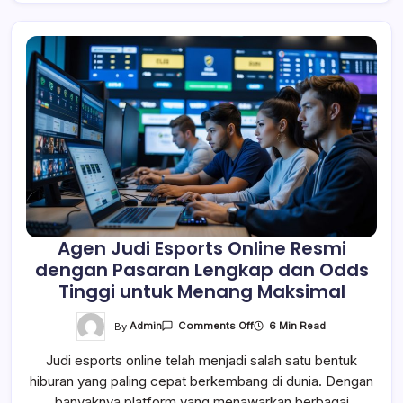
Agen Judi Esports Online Resmi
dengan Pasaran Lengkap dan Odds
Tinggi untuk Menang Maksimal
On
By
Admin
6 Min Read
Comments Off
Agen
Judi
Judi esports online telah menjadi salah satu bentuk
Esports
Online
hiburan yang paling cepat berkembang di dunia. Dengan
Resmi
Dengan
banyaknya platform yang menawarkan berbagai