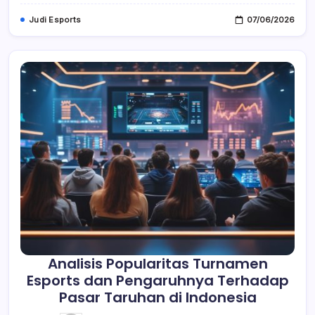
Diketahui
Judi Esports
07/06/2026
Analisis Popularitas Turnamen
Esports dan Pengaruhnya Terhadap
Pasar Taruhan di Indonesia