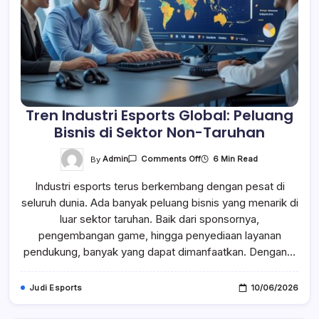
Tren Industri Esports Global: Peluang
Bisnis di Sektor Non-Taruhan
On
By
Admin
6 Min Read
Comments Off
Tren
Industri
Industri esports terus berkembang dengan pesat di
Esports
Global:
seluruh dunia. Ada banyak peluang bisnis yang menarik di
Peluang
Bisnis
luar sektor taruhan. Baik dari sponsornya,
Di
Sektor
pengembangan game, hingga penyediaan layanan
Non-
pendukung, banyak yang dapat dimanfaatkan. Dengan…
Taruhan
Judi Esports
10/06/2026