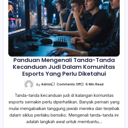
Panduan Mengenali Tanda-Tanda
Kecanduan Judi Dalam Komunitas
Esports Yang Perlu Diketahui
On
By
Admin
6 Min Read
Comments Off
Panduan
Mengenali
Tanda-tanda kecanduan judi di kalangan komunitas
Tanda-
Tanda
esports semakin perlu diperhatikan. Banyak pemain yang
Kecanduan
Judi
mulai mengabaikan tanggung jawab mereka dan terjebak
Dalam
Komunitas
dalam siklus perilaku berisiko. Mengenali tanda-tanda ini
Esports
adalah langkah awal untuk membantu…
Yang
Perlu