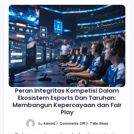
Peran Integritas Kompetisi Dalam
Ekosistem Esports Dan Taruhan:
Membangun Kepercayaan dan Fair
Play
On
By
Admin
7 Min Read
Comments Off
Peran
Integritas