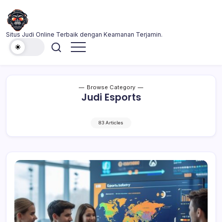
Skip
to
content
AlrassedOnline
Situs Judi Online Terbaik dengan Keamanan Terjamin.
Browse Category
Judi Esports
83 Articles