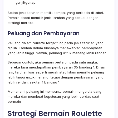
ganjil/genap.
Setiap jenis taruhan memiliki tempat yang berbeda di tabel.
Pemain dapat memilih jenis taruhan yang sesuai dengan
strategi mereka.
Peluang dan Pembayaran
Peluang dalam roulette tergantung pada jenis taruhan yang
dipilih. Taruhan dalam biasanya menawarkan pembayaran
yang lebih tinggi. Namun, peluang untuk menang lebih rendah.
Sebagai contoh, jika pemain bertaruh pada satu angka,
mereka bisa mendapatkan pembayaran 35 banding 1. Di sisi
lain, taruhan luar seperti merah atau hitam memiliki peluang
lebih tinggi untuk menang, tetapi dengan pembayaran yang
lebih rendah, sekitar 1 banding 1.
Memahami peluang ini membantu pemain mengelola uang
mereka dan membuat keputusan yang lebih cerdas saat
bermain.
Strategi Bermain Roulette