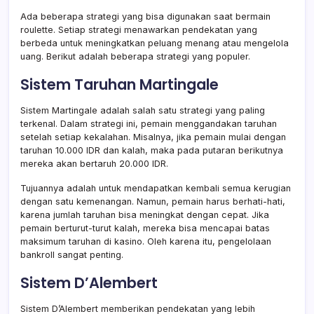
Ada beberapa strategi yang bisa digunakan saat bermain
roulette. Setiap strategi menawarkan pendekatan yang
berbeda untuk meningkatkan peluang menang atau mengelola
uang. Berikut adalah beberapa strategi yang populer.
Sistem Taruhan Martingale
Sistem Martingale adalah salah satu strategi yang paling
terkenal. Dalam strategi ini, pemain menggandakan taruhan
setelah setiap kekalahan. Misalnya, jika pemain mulai dengan
taruhan 10.000 IDR dan kalah, maka pada putaran berikutnya
mereka akan bertaruh 20.000 IDR.
Tujuannya adalah untuk mendapatkan kembali semua kerugian
dengan satu kemenangan. Namun, pemain harus berhati-hati,
karena jumlah taruhan bisa meningkat dengan cepat. Jika
pemain berturut-turut kalah, mereka bisa mencapai batas
maksimum taruhan di kasino. Oleh karena itu, pengelolaan
bankroll sangat penting.
Sistem D’Alembert
Sistem D’Alembert memberikan pendekatan yang lebih