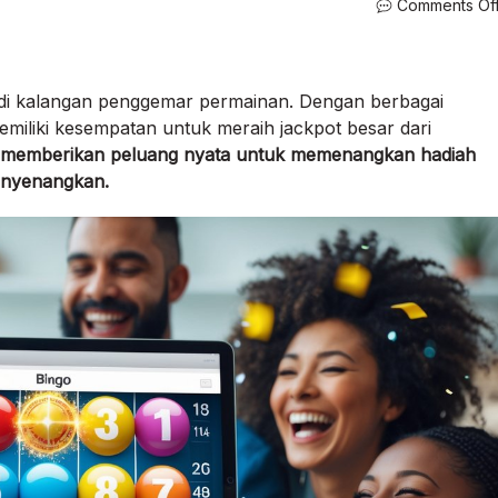
Comments Of
r di kalangan penggemar permainan. Dengan berbagai
emiliki kesempatan untuk meraih jackpot besar dari
e memberikan peluang nyata untuk memenangkan hadiah
enyenangkan.