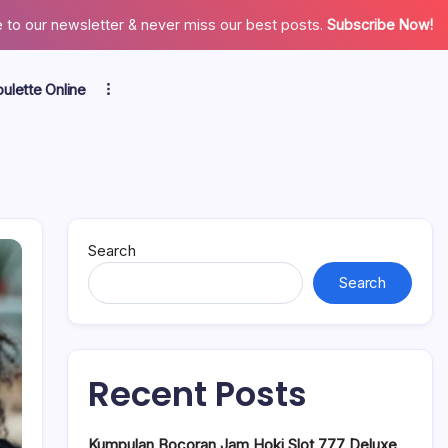
 to our newsletter & never miss our best posts.
Subscribe Now!
ulette Online
Search
Search
Recent Posts
Kumpulan Bocoran Jam Hoki Slot 777 Deluxe