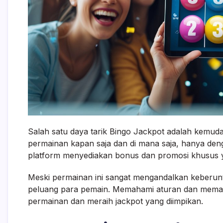
Salah satu daya tarik Bingo Jackpot adalah kemu
permainan kapan saja dan di mana saja, hanya den
platform menyediakan bonus dan promosi khusus
Meski permainan ini sangat mengandalkan keberun
peluang para pemain. Memahami aturan dan meman
permainan dan meraih jackpot yang diimpikan.