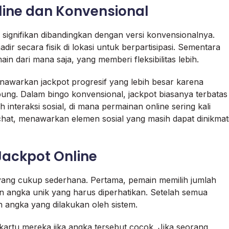
line dan Konvensional
signifikan dibandingkan dengan versi konvensionalnya.
dir secara fisik di lokasi untuk berpartisipasi. Sementara
n dari mana saja, yang memberi fleksibilitas lebih.
menawarkan jackpot progresif yang lebih besar karena
ung. Dalam bingo konvensional, jackpot biasanya terbatas
h interaksi sosial, di mana permainan online sering kali
chat, menawarkan elemen sosial yang masih dapat dinikmat
Jackpot Online
 yang cukup sederhana. Pertama, pemain memilih jumlah
nan angka unik yang harus diperhatikan. Setelah semua
 angka yang dilakukan oleh sistem.
rtu mereka jika angka tersebut cocok. Jika seorang