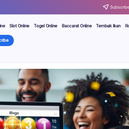
Subscribe
ine
Slot Online
Togel Online
Baccarat Online
Tembak Ikan
Ro
ribe