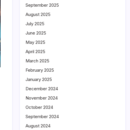
September 2025
August 2025
July 2025
June 2025
May 2025
April 2025
March 2025
February 2025
January 2025
December 2024
November 2024
October 2024
September 2024
August 2024