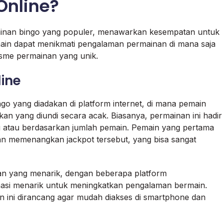
Online?
ermainan bingo yang populer, menawarkan kesempatan untuk
ain dapat menikmati pengalaman permainan di mana saja
sme permainan yang unik.
ine
o yang diadakan di platform internet, di mana pemain
n yang diundi secara acak. Biasanya, permainan ini hadir
u atau berdasarkan jumlah pemain. Pemain yang pertama
kan memenangkan jackpot tersebut, yang bisa sangat
lan yang menarik, dengan beberapa platform
imasi menarik untuk meningkatkan pengalaman bermain.
 ini dirancang agar mudah diakses di smartphone dan