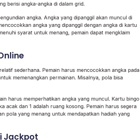
g berisi angka-angka di dalam grid.
engundian angka. Angka yang dipanggil akan muncul di
mencocokkan angka yang dipanggil dengan angka di kartu
menuhi syarat untuk menang, pemain dapat mengklaim
Online
 relatif sederhana. Pemain harus mencocokkan angka pada
 untuk memenangkan permainan. Misalnya, pola bisa
ain harus memperhatikan angka yang muncul. Kartu bingo
ka acak dan 1 adalah ruang kosong. Pemain harus segera
ikan pola yang menang untuk mendapatkan hadiah yang
si Jackpot