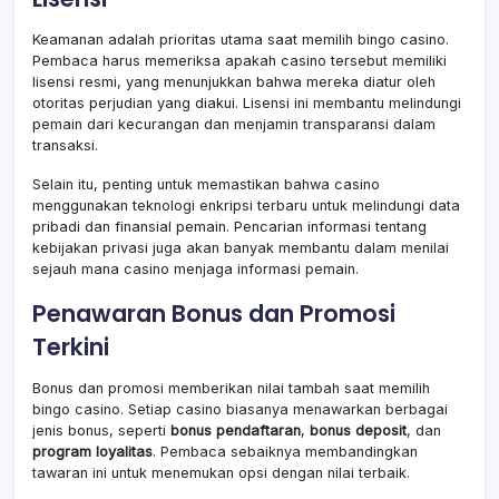
Keamanan adalah prioritas utama saat memilih bingo casino.
Pembaca harus memeriksa apakah casino tersebut memiliki
lisensi resmi, yang menunjukkan bahwa mereka diatur oleh
otoritas perjudian yang diakui. Lisensi ini membantu melindungi
pemain dari kecurangan dan menjamin transparansi dalam
transaksi.
Selain itu, penting untuk memastikan bahwa casino
menggunakan teknologi enkripsi terbaru untuk melindungi data
pribadi dan finansial pemain. Pencarian informasi tentang
kebijakan privasi juga akan banyak membantu dalam menilai
sejauh mana casino menjaga informasi pemain.
Penawaran Bonus dan Promosi
Terkini
Bonus dan promosi memberikan nilai tambah saat memilih
bingo casino. Setiap casino biasanya menawarkan berbagai
jenis bonus, seperti
bonus pendaftaran
,
bonus deposit
, dan
program loyalitas
. Pembaca sebaiknya membandingkan
tawaran ini untuk menemukan opsi dengan nilai terbaik.