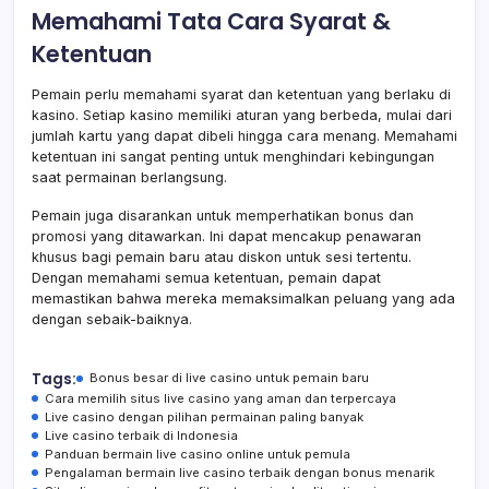
Memahami Tata Cara Syarat &
Ketentuan
Pemain perlu memahami syarat dan ketentuan yang berlaku di
kasino. Setiap kasino memiliki aturan yang berbeda, mulai dari
jumlah kartu yang dapat dibeli hingga cara menang. Memahami
ketentuan ini sangat penting untuk menghindari kebingungan
saat permainan berlangsung.
Pemain juga disarankan untuk memperhatikan bonus dan
promosi yang ditawarkan. Ini dapat mencakup penawaran
khusus bagi pemain baru atau diskon untuk sesi tertentu.
Dengan memahami semua ketentuan, pemain dapat
memastikan bahwa mereka memaksimalkan peluang yang ada
dengan sebaik-baiknya.
Tags:
Bonus besar di live casino untuk pemain baru
Cara memilih situs live casino yang aman dan terpercaya
Live casino dengan pilihan permainan paling banyak
Live casino terbaik di Indonesia
Panduan bermain live casino online untuk pemula
Pengalaman bermain live casino terbaik dengan bonus menarik