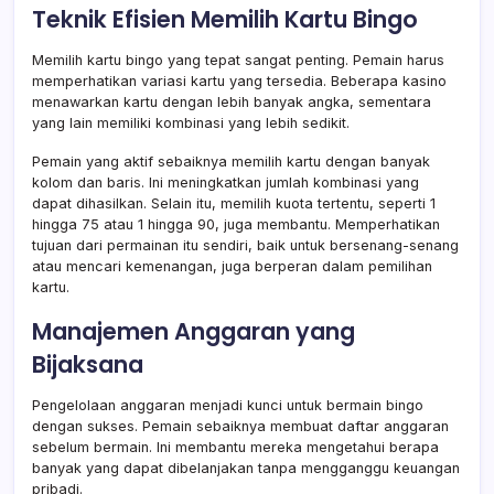
Teknik Efisien Memilih Kartu Bingo
Memilih kartu bingo yang tepat sangat penting. Pemain harus
memperhatikan variasi kartu yang tersedia. Beberapa kasino
menawarkan kartu dengan lebih banyak angka, sementara
yang lain memiliki kombinasi yang lebih sedikit.
Pemain yang aktif sebaiknya memilih kartu dengan banyak
kolom dan baris. Ini meningkatkan jumlah kombinasi yang
dapat dihasilkan. Selain itu, memilih kuota tertentu, seperti 1
hingga 75 atau 1 hingga 90, juga membantu. Memperhatikan
tujuan dari permainan itu sendiri, baik untuk bersenang-senang
atau mencari kemenangan, juga berperan dalam pemilihan
kartu.
Manajemen Anggaran yang
Bijaksana
Pengelolaan anggaran menjadi kunci untuk bermain bingo
dengan sukses. Pemain sebaiknya membuat daftar anggaran
sebelum bermain. Ini membantu mereka mengetahui berapa
banyak yang dapat dibelanjakan tanpa mengganggu keuangan
pribadi.