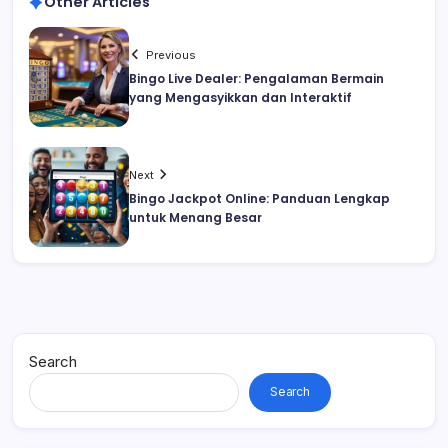
Other Articles
Previous
Bingo Live Dealer: Pengalaman Bermain
yang Mengasyikkan dan Interaktif
Next
Bingo Jackpot Online: Panduan Lengkap
untuk Menang Besar
Search
Search