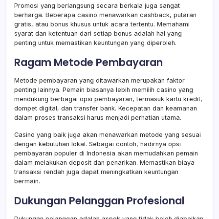
Promosi yang berlangsung secara berkala juga sangat
berharga. Beberapa casino menawarkan cashback, putaran
gratis, atau bonus khusus untuk acara tertentu. Memahami
syarat dan ketentuan dari setiap bonus adalah hal yang
penting untuk memastikan keuntungan yang diperoleh.
Ragam Metode Pembayaran
Metode pembayaran yang ditawarkan merupakan faktor
penting lainnya. Pemain biasanya lebih memilih casino yang
mendukung berbagai opsi pembayaran, termasuk kartu kredit,
dompet digital, dan transfer bank. Kecepatan dan keamanan
dalam proses transaksi harus menjadi perhatian utama.
Casino yang baik juga akan menawarkan metode yang sesuai
dengan kebutuhan lokal. Sebagai contoh, hadirnya opsi
pembayaran populer di Indonesia akan memudahkan pemain
dalam melakukan deposit dan penarikan. Memastikan biaya
transaksi rendah juga dapat meningkatkan keuntungan
bermain.
Dukungan Pelanggan Profesional
Dukungan pelanggan adalah aspek yang tidak boleh diabaikan.