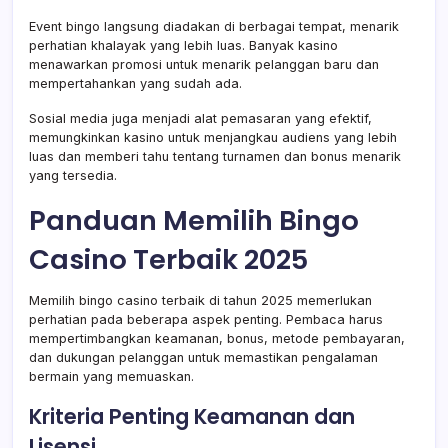
Event bingo langsung diadakan di berbagai tempat, menarik
perhatian khalayak yang lebih luas. Banyak kasino
menawarkan promosi untuk menarik pelanggan baru dan
mempertahankan yang sudah ada.
Sosial media juga menjadi alat pemasaran yang efektif,
memungkinkan kasino untuk menjangkau audiens yang lebih
luas dan memberi tahu tentang turnamen dan bonus menarik
yang tersedia.
Panduan Memilih Bingo
Casino Terbaik 2025
Memilih bingo casino terbaik di tahun 2025 memerlukan
perhatian pada beberapa aspek penting. Pembaca harus
mempertimbangkan keamanan, bonus, metode pembayaran,
dan dukungan pelanggan untuk memastikan pengalaman
bermain yang memuaskan.
Kriteria Penting Keamanan dan
Lisensi