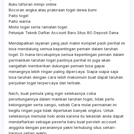
Buku tafsiran mimpi online
Bocoran angka atau prakiraan togel dewa bumi
Paito togel
Paito warna
Mistis togel serta ramalan togel.
Petunjuk Teknik Daftar Account Baru Situs BO Deposit Dana
Mendapatkan layanan yang jauh makin komplet pasti perihal ini
bisa mendukung semua kepentingan pemain dalam taruhan
togel. Di mana tercukupinya semua kepentingan pemain dalam
permainkan taruhan togel pastinya perihal ini juga akan
sangatlah memberikan dukungan pemain bisa gapai
menangnya lebih ringan paling dipercaya. Siapa-siapa saja
bisa taruhan dengan cara lebih maksimum buat dapat taruhan
perjudian togel terpercaya dan terbaik.
Nach, buat pemula yang ingin selekasnya coba
peruntungannya dalam mainkan taruhan togel, tidak perlu
kebingungan serta sangsi, sebab Cara mulai permainan ini
begitu ringan juga tidak diperlukan banyak ongkos. Untuk
selekasnya memulai hoki anda karena itu lekaslah anda dapat
mendaftarkan sebagai peserta baru buat peroleh account
anggota dengan peranannya yakni terhubung situs sehari-
harinya setiap waktu.