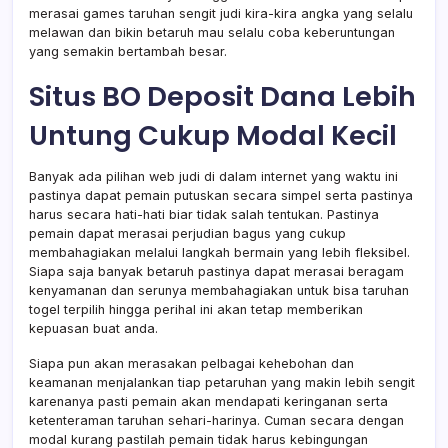
merasai games taruhan sengit judi kira-kira angka yang selalu
melawan dan bikin betaruh mau selalu coba keberuntungan
yang semakin bertambah besar.
Situs BO Deposit Dana Lebih
Untung Cukup Modal Kecil
Banyak ada pilihan web judi di dalam internet yang waktu ini
pastinya dapat pemain putuskan secara simpel serta pastinya
harus secara hati-hati biar tidak salah tentukan. Pastinya
pemain dapat merasai perjudian bagus yang cukup
membahagiakan melalui langkah bermain yang lebih fleksibel.
Siapa saja banyak betaruh pastinya dapat merasai beragam
kenyamanan dan serunya membahagiakan untuk bisa taruhan
togel terpilih hingga perihal ini akan tetap memberikan
kepuasan buat anda.
Siapa pun akan merasakan pelbagai kehebohan dan
keamanan menjalankan tiap petaruhan yang makin lebih sengit
karenanya pasti pemain akan mendapati keringanan serta
ketenteraman taruhan sehari-harinya. Cuman secara dengan
modal kurang pastilah pemain tidak harus kebingungan