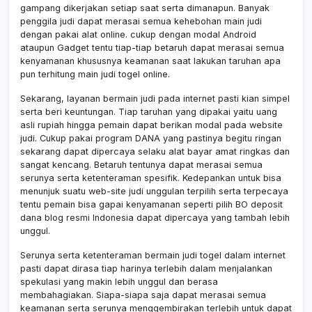
gampang dikerjakan setiap saat serta dimanapun. Banyak
Wakt
Singk
penggila judi dapat merasai semua kehebohan main judi
Perm
dengan pakai alat online. cukup dengan modal Android
Judi
ataupun Gadget tentu tiap-tiap betaruh dapat merasai semua
Toge
kenyamanan khususnya keamanan saat lakukan taruhan apa
BO
pun terhitung main judi togel online.
Depo
Dana
Sekarang, layanan bermain judi pada internet pasti kian simpel
Ujoh
serta beri keuntungan. Tiap taruhan yang dipakai yaitu uang
Bilan
asli rupiah hingga pemain dapat berikan modal pada website
judi. Cukup pakai program DANA yang pastinya begitu ringan
sekarang dapat dipercaya selaku alat bayar amat ringkas dan
sangat kencang. Betaruh tentunya dapat merasai semua
serunya serta ketenteraman spesifik. Kedepankan untuk bisa
menunjuk suatu web-site judi unggulan terpilih serta terpecaya
tentu pemain bisa gapai kenyamanan seperti pilih BO deposit
dana blog resmi Indonesia dapat dipercaya yang tambah lebih
unggul.
Serunya serta ketenteraman bermain judi togel dalam internet
pasti dapat dirasa tiap harinya terlebih dalam menjalankan
spekulasi yang makin lebih unggul dan berasa
membahagiakan. Siapa-siapa saja dapat merasai semua
keamanan serta serunya menggembirakan terlebih untuk dapat