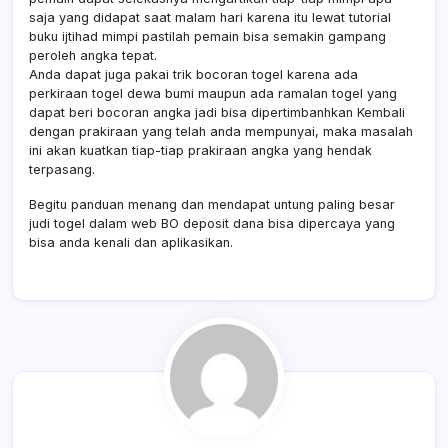
saja yang didapat saat malam hari karena itu lewat tutorial
buku ijtihad mimpi pastilah pemain bisa semakin gampang
peroleh angka tepat.
Anda dapat juga pakai trik bocoran togel karena ada
perkiraan togel dewa bumi maupun ada ramalan togel yang
dapat beri bocoran angka jadi bisa dipertimbanhkan Kembali
dengan prakiraan yang telah anda mempunyai, maka masalah
ini akan kuatkan tiap-tiap prakiraan angka yang hendak
terpasang.
Begitu panduan menang dan mendapat untung paling besar
judi togel dalam web BO deposit dana bisa dipercaya yang
bisa anda kenali dan aplikasikan.