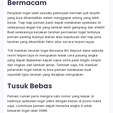
Bermacam
Perjudian togel ialah sesuatu pekerjaan bermain judi terpilih
yang bisa dihandalkan dalam menggapai untung yang lebih
besar. Tiap-tiap pemain pasti dapat melakukan spekulasi ini
selekasnya dngan trik yang tambah lebih gampang dan efektif.
Buat selekasnya kerjakan taruhan permainan togel tentunya
pemain penting ikutinya ataran atau keputusan dari tiap jenis
taruhan yang dikasihkan faksi situs secara terpercayya.
Trik mainkan taruhan togel Bersama BO deposit dana website
resmi tetpercaya ini merupakan lewat cara pasang angka
yang dapat dijalankan kapan sajsa serta pasti begitu simpel
dan ringkas dan tambah aman. Tentulah saja, trik mainkan
petaruhan togel hebat ini bisa pemain melakukan buat
sejumlah type taruhan yang disajikan merupakan:
Tusuk Bebas
Pemain cuman perlu mengira satu nomor yang keluar di
hadirnya spekulasi togel yakni dengan bebas di posisi mana
saja, contohnya pemain dapat menerka angka 9 untuk
keluaran togel ialah 0988.