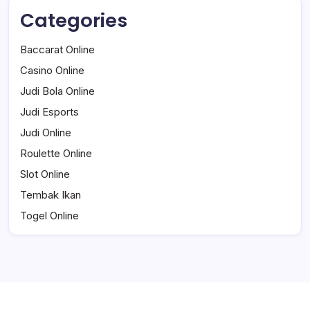
Categories
Baccarat Online
Casino Online
Judi Bola Online
Judi Esports
Judi Online
Roulette Online
Slot Online
Tembak Ikan
Togel Online