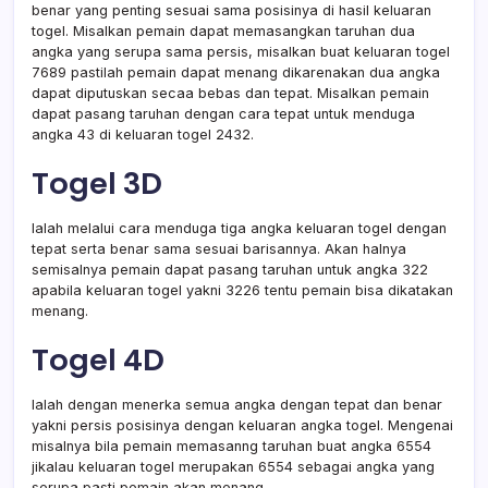
benar yang penting sesuai sama posisinya di hasil keluaran
togel. Misalkan pemain dapat memasangkan taruhan dua
angka yang serupa sama persis, misalkan buat keluaran togel
7689 pastilah pemain dapat menang dikarenakan dua angka
dapat diputuskan secaa bebas dan tepat. Misalkan pemain
dapat pasang taruhan dengan cara tepat untuk menduga
angka 43 di keluaran togel 2432.
Togel 3D
Ialah melalui cara menduga tiga angka keluaran togel dengan
tepat serta benar sama sesuai barisannya. Akan halnya
semisalnya pemain dapat pasang taruhan untuk angka 322
apabila keluaran togel yakni 3226 tentu pemain bisa dikatakan
menang.
Togel 4D
Ialah dengan menerka semua angka dengan tepat dan benar
yakni persis posisinya dengan keluaran angka togel. Mengenai
misalnya bila pemain memasanng taruhan buat angka 6554
jikalau keluaran togel merupakan 6554 sebagai angka yang
serupa pasti pemain akan menang.