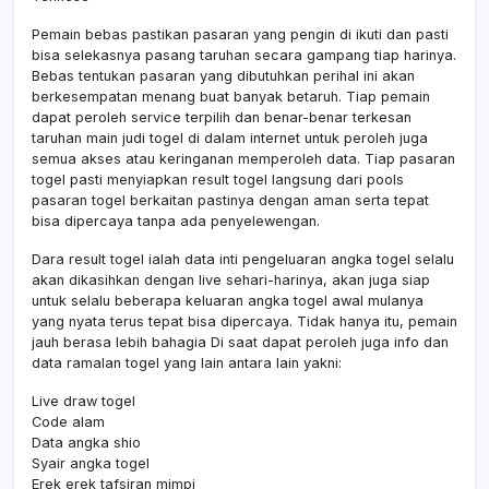
Pemain bebas pastikan pasaran yang pengin di ikuti dan pasti
bisa selekasnya pasang taruhan secara gampang tiap harinya.
Bebas tentukan pasaran yang dibutuhkan perihal ini akan
berkesempatan menang buat banyak betaruh. Tiap pemain
dapat peroleh service terpilih dan benar-benar terkesan
taruhan main judi togel di dalam internet untuk peroleh juga
semua akses atau keringanan memperoleh data. Tiap pasaran
togel pasti menyiapkan result togel langsung dari pools
pasaran togel berkaitan pastinya dengan aman serta tepat
bisa dipercaya tanpa ada penyelewengan.
Dara result togel ialah data inti pengeluaran angka togel selalu
akan dikasihkan dengan live sehari-harinya, akan juga siap
untuk selalu beberapa keluaran angka togel awal mulanya
yang nyata terus tepat bisa dipercaya. Tidak hanya itu, pemain
jauh berasa lebih bahagia Di saat dapat peroleh juga info dan
data ramalan togel yang lain antara lain yakni:
Live draw togel
Code alam
Data angka shio
Syair angka togel
Erek erek tafsiran mimpi