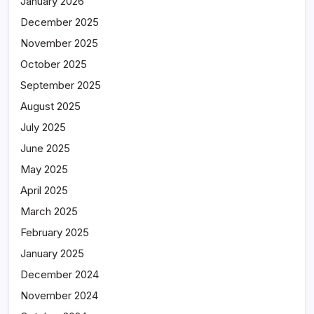
January 2026
December 2025
November 2025
October 2025
September 2025
August 2025
July 2025
June 2025
May 2025
April 2025
March 2025
February 2025
January 2025
December 2024
November 2024