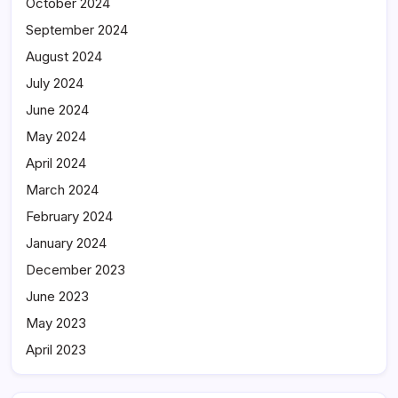
October 2024
September 2024
August 2024
July 2024
June 2024
May 2024
April 2024
March 2024
February 2024
January 2024
December 2023
June 2023
May 2023
April 2023