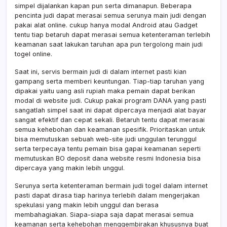
simpel dijalankan kapan pun serta dimanapun. Beberapa
Wakt
Singk
pencinta judi dapat merasai semua serunya main judi dengan
Perm
pakai alat online. cukup hanya modal Android atau Gadget
Judi
tentu tiap betaruh dapat merasai semua ketenteraman terlebih
Toge
keamanan saat lakukan taruhan apa pun tergolong main judi
BO
togel online.
Depo
Dana
Saat ini, servis bermain judi di dalam internet pasti kian
Sung
gampang serta memberi keuntungan. Tiap-tiap taruhan yang
Piny
dipakai yaitu uang asli rupiah maka pemain dapat berikan
modal di website judi. Cukup pakai program DANA yang pasti
sangatlah simpel saat ini dapat dipercaya menjadi alat bayar
sangat efektif dan cepat sekali. Betaruh tentu dapat merasai
semua kehebohan dan keamanan spesifik. Prioritaskan untuk
bisa memutuskan sebuah web-site judi unggulan terunggul
serta terpecaya tentu pemain bisa gapai keamanan seperti
memutuskan BO deposit dana website resmi Indonesia bisa
dipercaya yang makin lebih unggul.
Serunya serta ketenteraman bermain judi togel dalam internet
pasti dapat dirasa tiap harinya terlebih dalam mengerjakan
spekulasi yang makin lebih unggul dan berasa
membahagiakan. Siapa-siapa saja dapat merasai semua
keamanan serta kehebohan menggembirakan khususnya buat