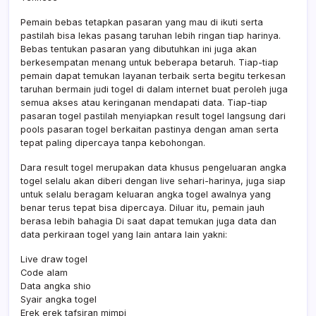
Pemain bebas tetapkan pasaran yang mau di ikuti serta
pastilah bisa lekas pasang taruhan lebih ringan tiap harinya.
Bebas tentukan pasaran yang dibutuhkan ini juga akan
berkesempatan menang untuk beberapa betaruh. Tiap-tiap
pemain dapat temukan layanan terbaik serta begitu terkesan
taruhan bermain judi togel di dalam internet buat peroleh juga
semua akses atau keringanan mendapati data. Tiap-tiap
pasaran togel pastilah menyiapkan result togel langsung dari
pools pasaran togel berkaitan pastinya dengan aman serta
tepat paling dipercaya tanpa kebohongan.
Dara result togel merupakan data khusus pengeluaran angka
togel selalu akan diberi dengan live sehari-harinya, juga siap
untuk selalu beragam keluaran angka togel awalnya yang
benar terus tepat bisa dipercaya. Diluar itu, pemain jauh
berasa lebih bahagia Di saat dapat temukan juga data dan
data perkiraan togel yang lain antara lain yakni:
Live draw togel
Code alam
Data angka shio
Syair angka togel
Erek erek tafsiran mimpi