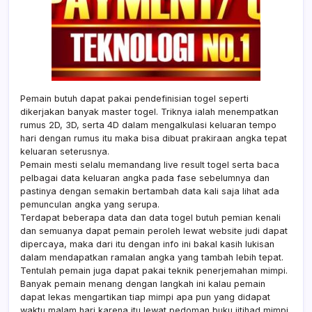
Pemain butuh dapat pakai pendefinisian togel seperti
dikerjakan banyak master togel. Triknya ialah menempatkan
rumus 2D, 3D, serta 4D dalam mengalkulasi keluaran tempo
hari dengan rumus itu maka bisa dibuat prakiraan angka tepat
keluaran seterusnya.
Pemain mesti selalu memandang live result togel serta baca
pelbagai data keluaran angka pada fase sebelumnya dan
pastinya dengan semakin bertambah data kali saja lihat ada
pemunculan angka yang serupa.
Terdapat beberapa data dan data togel butuh pemian kenali
dan semuanya dapat pemain peroleh lewat website judi dapat
dipercaya, maka dari itu dengan info ini bakal kasih lukisan
dalam mendapatkan ramalan angka yang tambah lebih tepat.
Tentulah pemain juga dapat pakai teknik penerjemahan mimpi.
Banyak pemain menang dengan langkah ini kalau pemain
dapat lekas mengartikan tiap mimpi apa pun yang didapat
waktu malam hari karena itu lewat pedoman buku ijtihad mimpi