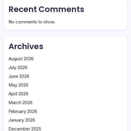
Recent Comments
No comments to show.
Archives
August 2026
July 2026
June 2026
May 2026
April 2026
March 2026
February 2026
January 2026
December 2025