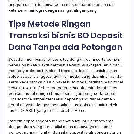
anggota sah ini tentunya pemain akan merasakan semua
ketenteraman login dengan sangatlah gampang.
Tips Metode Ringan
Transaksi bisnis BO Deposit
Dana Tanpa ada Potongan
Sesudah mempunyai akses situs dengan resmi serta pemain
bebas pastikan waktu bermain sewaktu-waktu jadi lebih dahulu
membayar deposit. Maksud transaksi bisnis ini untuk isikan
saldo account anggota jadi nilai modal yang ditaruh di bandar
serta kedepannya bisa dipakai buat modal taruhan main togel
sewaktu-waktu. Beberapa betaruh sudah tentu dapat lekas
berikan modal dengan benar-benar gampang serta cepat.
Tips metode simpel tarnsaksi deposit yang dapat pemain
kerjakan yaitu dengan membuka situs lebih dulu untuk click
menu DEPOSIT yang tertulis di situs Home.
Pemain dapat segeara mendapat suatu slip pembayaran
dengan data yang harus diisi salah satunya yakni nomor
contact pemain, jumlah dari nilai deposit ialah dengan aturan