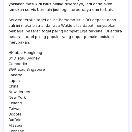
yakinkan masuk di istus paling dipercaya, jadi anda akan
temukan servis bermain judi togel terpercaya dan terbaik.
Service terpilih togel online Bersama situs BO deposit dana
sah ini maka bisa anda rasa Waktu situs dapat menyiapkan
pelbagai pasaran togel paling komplet juga terkenal. Di antara
pasaran togel paling populer yang dapat pemain tentukan
merupakan:
HK atau Hongkong
SYD atau Sydney
Cambodia
SGP atau Singapore
Jakarta
Japan
China
New Jersey
New York
Thiland
Taiwan
Bogota
Buffalo
Missouri
Tennese