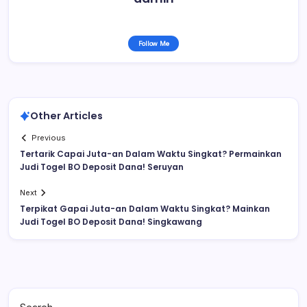
Follow Me
Other Articles
Previous
Tertarik Capai Juta-an Dalam Waktu Singkat? Permainkan
Judi Togel BO Deposit Dana! Seruyan
Next
Terpikat Gapai Juta-an Dalam Waktu Singkat? Mainkan
Judi Togel BO Deposit Dana! Singkawang