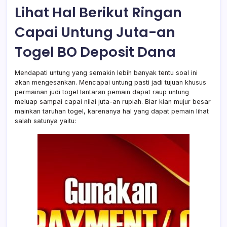
Lihat Hal Berikut Ringan
Capai Untung Juta-an
Togel BO Deposit Dana
Mendapati untung yang semakin lebih banyak tentu soal ini
akan mengesankan. Mencapai untung pasti jadi tujuan khusus
permainan judi togel lantaran pemain dapat raup untung
meluap sampai capai nilai juta-an rupiah. Biar kian mujur besar
mainkan taruhan togel, karenanya hal yang dapat pemain lihat
salah satunya yaitu: