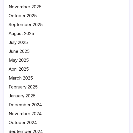
November 2025
October 2025
September 2025
August 2025
July 2025
June 2025
May 2025
April 2025
March 2025
February 2025
January 2025
December 2024
November 2024
October 2024
September 2024