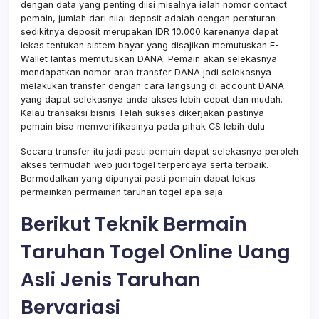
dengan data yang penting diisi misalnya ialah nomor contact
pemain, jumlah dari nilai deposit adalah dengan peraturan
sedikitnya deposit merupakan IDR 10.000 karenanya dapat
lekas tentukan sistem bayar yang disajikan memutuskan E-
Wallet lantas memutuskan DANA. Pemain akan selekasnya
mendapatkan nomor arah transfer DANA jadi selekasnya
melakukan transfer dengan cara langsung di account DANA
yang dapat selekasnya anda akses lebih cepat dan mudah.
Kalau transaksi bisnis Telah sukses dikerjakan pastinya
pemain bisa memverifikasinya pada pihak CS lebih dulu.
Secara transfer itu jadi pasti pemain dapat selekasnya peroleh
akses termudah web judi togel terpercaya serta terbaik.
Bermodalkan yang dipunyai pasti pemain dapat lekas
permainkan permainan taruhan togel apa saja.
Berikut Teknik Bermain
Taruhan Togel Online Uang
Asli Jenis Taruhan
Bervariasi