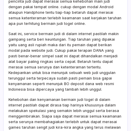
Singk
pencinta judi dapat merasai semua kehebohan main judi
Perm
dengan pakai tempat online. cukup dengan modal Android
Judi
ataupun Handphone tentu tiap-tiap betaruh dapat merasai
Toge
semua ketenteraman terlebih keamanan saat kerjakan taruhan
BO
apa pun terhitung bermain judi togel online.
Depo
Dana
Saat ini, service bermain judi di dalam internet pastilah makin
Seru
gampang serta beri keuntungan. Tiap taruhan yang dipakai
yaitu uang asli rupiah maka dari itu pemain dapat berikan
modal pada website judi. Cukup pakai terapan DANA yang
pasti benar-benar simpel saat ini dapat dihandalkan menjadi
alat bayar paling ringkas serta cepat. Betaruh tentu dapat
merasai semua serunya dan ketenteraman tertentu.
Kedepankan untuk bisa menunjuk sebuah web judi unggulan
terunggul serta terpecaya sudah pasti pemain bisa gapai
kenyamanan seperti menunjuk BO deposit dana web resmi
Indonesia bisa dipercaya yang tambah lebih unggul.
Kehebohan dan kenyamanan bermain judi togel di dalam
internet pastilah dapat dirasa tiap harinya khususnya dalam
melakukan spekulasi yang semakin lebih unggul serta berasa
menggembirakan. Siapa saja dapat merasai semua keamanan
serta serunya membahagiakan terlebih untuk dapat merasai
games taruhan sengit judi kira-kira angka yang terus melawan