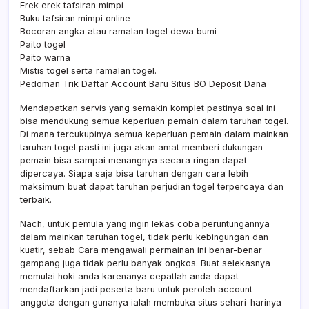
Erek erek tafsiran mimpi
Buku tafsiran mimpi online
Bocoran angka atau ramalan togel dewa bumi
Paito togel
Paito warna
Mistis togel serta ramalan togel.
Pedoman Trik Daftar Account Baru Situs BO Deposit Dana
Mendapatkan servis yang semakin komplet pastinya soal ini
bisa mendukung semua keperluan pemain dalam taruhan togel.
Di mana tercukupinya semua keperluan pemain dalam mainkan
taruhan togel pasti ini juga akan amat memberi dukungan
pemain bisa sampai menangnya secara ringan dapat
dipercaya. Siapa saja bisa taruhan dengan cara lebih
maksimum buat dapat taruhan perjudian togel terpercaya dan
terbaik.
Nach, untuk pemula yang ingin lekas coba peruntungannya
dalam mainkan taruhan togel, tidak perlu kebingungan dan
kuatir, sebab Cara mengawali permainan ini benar-benar
gampang juga tidak perlu banyak ongkos. Buat selekasnya
memulai hoki anda karenanya cepatlah anda dapat
mendaftarkan jadi peserta baru untuk peroleh account
anggota dengan gunanya ialah membuka situs sehari-harinya