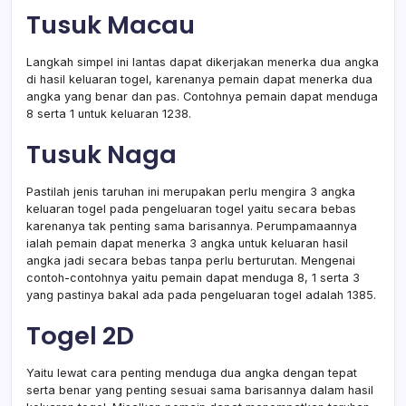
Tusuk Macau
Langkah simpel ini lantas dapat dikerjakan menerka dua angka
di hasil keluaran togel, karenanya pemain dapat menerka dua
angka yang benar dan pas. Contohnya pemain dapat menduga
8 serta 1 untuk keluaran 1238.
Tusuk Naga
Pastilah jenis taruhan ini merupakan perlu mengira 3 angka
keluaran togel pada pengeluaran togel yaitu secara bebas
karenanya tak penting sama barisannya. Perumpamaannya
ialah pemain dapat menerka 3 angka untuk keluaran hasil
angka jadi secara bebas tanpa perlu berturutan. Mengenai
contoh-contohnya yaitu pemain dapat menduga 8, 1 serta 3
yang pastinya bakal ada pada pengeluaran togel adalah 1385.
Togel 2D
Yaitu lewat cara penting menduga dua angka dengan tepat
serta benar yang penting sesuai sama barisannya dalam hasil