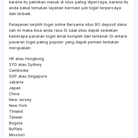
karena itu yakinkan masuk di istus paling dipercaya, karena itu
anda bakal temukan layanan bermain judi togel terpercaya
dan terbaik.
Pelayanan terpilih togel online Bersama situs BO deposit dana
sah ini maka bisa anda rasa Di saat situs dapat sediakan
beberapa pasaran togel amat komplet dan terkenal. Di antara
pasaran togel paling populer yang dapat pemain tentukan
merupakan:
HK atau Hongkong
SYD atau Sydney
Cambodia
SGP atau Singapore
Jakarta
Japan
China
New Jersey
New York
Thiland
Taiwan
Bogota
Buffalo
Missouri