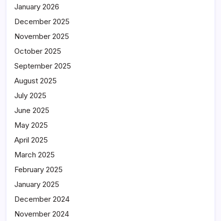
January 2026
December 2025
November 2025
October 2025
September 2025
August 2025
July 2025
June 2025
May 2025
April 2025
March 2025
February 2025
January 2025
December 2024
November 2024