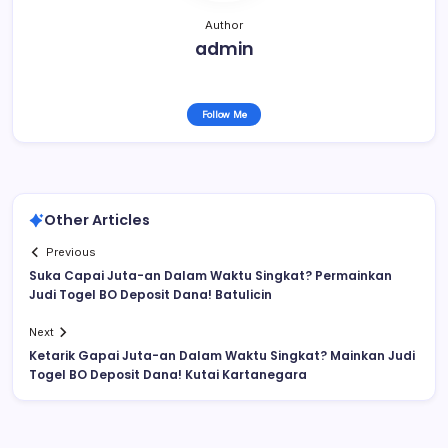
Author
admin
Follow Me
Other Articles
Previous
Suka Capai Juta-an Dalam Waktu Singkat? Permainkan
Judi Togel BO Deposit Dana! Batulicin
Next
Ketarik Gapai Juta-an Dalam Waktu Singkat? Mainkan Judi
Togel BO Deposit Dana! Kutai Kartanegara