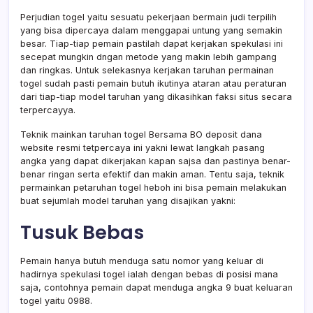
Perjudian togel yaitu sesuatu pekerjaan bermain judi terpilih
yang bisa dipercaya dalam menggapai untung yang semakin
besar. Tiap-tiap pemain pastilah dapat kerjakan spekulasi ini
secepat mungkin dngan metode yang makin lebih gampang
dan ringkas. Untuk selekasnya kerjakan taruhan permainan
togel sudah pasti pemain butuh ikutinya ataran atau peraturan
dari tiap-tiap model taruhan yang dikasihkan faksi situs secara
terpercayya.
Teknik mainkan taruhan togel Bersama BO deposit dana
website resmi tetpercaya ini yakni lewat langkah pasang
angka yang dapat dikerjakan kapan sajsa dan pastinya benar-
benar ringan serta efektif dan makin aman. Tentu saja, teknik
permainkan petaruhan togel heboh ini bisa pemain melakukan
buat sejumlah model taruhan yang disajikan yakni:
Tusuk Bebas
Pemain hanya butuh menduga satu nomor yang keluar di
hadirnya spekulasi togel ialah dengan bebas di posisi mana
saja, contohnya pemain dapat menduga angka 9 buat keluaran
togel yaitu 0988.