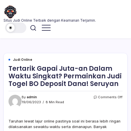
Skip
to
content
AlrassedOnline
Situs Judi Online Terbaik dengan Keamanan Terjamin.
Judi Online
Tertarik Gapai Juta-an Dalam
Waktu Singkat? Permainkan Judi
Togel BO Deposit Dana! Seruyan
on
By
admin
Comments Off
Terta
19/06/2023
8 Min Read
Gapa
Juta-
an
Taruhan lewat lajur online pastinya soal ini berasa lebih ringan
Dala
dilaksanakan sewaktu-waktu serta dimanapun. Banyak
Wakt