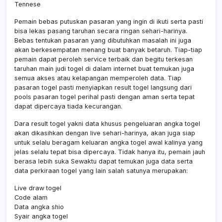
Tennese
Pemain bebas putuskan pasaran yang ingin di ikuti serta pasti
bisa lekas pasang taruhan secara ringan sehari-harinya.
Bebas tentukan pasaran yang dibutuhkan masalah ini juga
akan berkesempatan menang buat banyak betaruh. Tiap-tiap
pemain dapat peroleh service terbaik dan begitu terkesan
taruhan main judi togel di dalam internet buat temukan juga
semua akses atau kelapangan memperoleh data. Tiap
pasaran togel pasti menyiapkan result togel langsung dari
pools pasaran togel perihal pasti dengan aman serta tepat
dapat dipercaya tiada kecurangan.
Dara result togel yakni data khusus pengeluaran angka togel
akan dikasihkan dengan live sehari-harinya, akan juga siap
untuk selalu beragam keluaran angka togel awal kalinya yang
jelas selalu tepat bisa dipercaya. Tidak hanya itu, pemain jauh
berasa lebih suka Sewaktu dapat temukan juga data serta
data perkiraan togel yang lain salah satunya merupakan:
Live draw togel
Code alam
Data angka shio
Syair angka togel