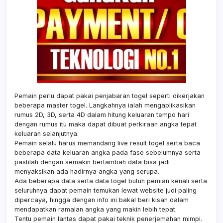
Pemain perlu dapat pakai penjabaran togel seperti dikerjakan
beberapa master togel. Langkahnya ialah mengaplikasikan
rumus 2D, 3D, serta 4D dalam hitung keluaran tempo hari
dengan rumus itu maka dapat dibuat perkiraan angka tepat
keluaran selanjutnya.
Pemain selalu harus memandang live result togel serta baca
beberapa data keluaran angka pada fase sebelumnya serta
pastilah dengan semakin bertambah data bisa jadi
menyaksikan ada hadirnya angka yang serupa.
Ada beberapa data serta data togel butuh pemian kenali serta
seluruhnya dapat pemain temukan lewat website judi paling
dipercaya, hingga dengan info ini bakal beri kisah dalam
mendapatkan ramalan angka yang makin lebih tepat.
Tentu pemain lantas dapat pakai teknik penerjemahan mimpi.