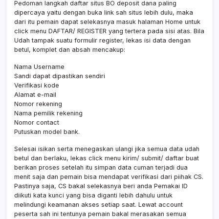
Pedoman langkah daftar situs BO deposit dana paling
dipercaya yaitu dengan buka link sah situs lebih dulu, maka
dari itu pemain dapat selekasnya masuk halaman Home untuk
click menu DAFTAR/ REGISTER yang tertera pada sisi atas. Bila
Udah tampak suatu formulir register, lekas isi data dengan
betul, komplet dan absah mencakup:
Nama Username
Sandi dapat dipastikan sendiri
Verifikasi kode
Alamat e-mail
Nomor rekening
Nama pemilik rekening
Nomor contact
Putuskan model bank.
Selesai isikan serta menegaskan ulangi jika semua data udah
betul dan berlaku, lekas click menu kirim/ submit/ daftar buat
berikan proses setelah itu simpan data cuman terjadi dua
menit saja dan pemain bisa mendapat verifikasi dari piihak CS.
Pastinya saja, CS bakal selekasnya beri anda Pemakai ID
diikuti kata kunci yang bisa diganti lebih dahulu untuk
melindungi keamanan akses setiap saat. Lewat account
peserta sah ini tentunya pemain bakal merasakan semua