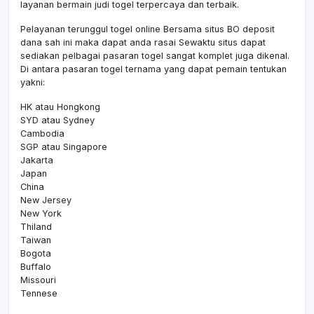
layanan bermain judi togel terpercaya dan terbaik.
Pelayanan terunggul togel online Bersama situs BO deposit
dana sah ini maka dapat anda rasai Sewaktu situs dapat
sediakan pelbagai pasaran togel sangat komplet juga dikenal.
Di antara pasaran togel ternama yang dapat pemain tentukan
yakni:
HK atau Hongkong
SYD atau Sydney
Cambodia
SGP atau Singapore
Jakarta
Japan
China
New Jersey
New York
Thiland
Taiwan
Bogota
Buffalo
Missouri
Tennese