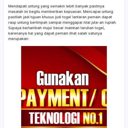
Mendapati untung yang semakin lebih banyak pastinya
masalah ini begitu memberikan kepuasan. Mencapai untung
pastilah jadi tujuan khusus judi togel lantaran pemain dapat
raup untung berlimpah sampai menggapai nilai juta-an rupiah.
Supaya bertambah mujur besar mainkan taruhan togel,
karenanya hal yang dapat pemain lihat salah satunya
merupakan: