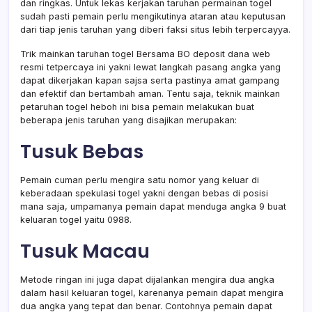
dan ringkas. Untuk lekas kerjakan taruhan permainan togel
sudah pasti pemain perlu mengikutinya ataran atau keputusan
dari tiap jenis taruhan yang diberi faksi situs lebih terpercayya.
Trik mainkan taruhan togel Bersama BO deposit dana web
resmi tetpercaya ini yakni lewat langkah pasang angka yang
dapat dikerjakan kapan sajsa serta pastinya amat gampang
dan efektif dan bertambah aman. Tentu saja, teknik mainkan
petaruhan togel heboh ini bisa pemain melakukan buat
beberapa jenis taruhan yang disajikan merupakan:
Tusuk Bebas
Pemain cuman perlu mengira satu nomor yang keluar di
keberadaan spekulasi togel yakni dengan bebas di posisi
mana saja, umpamanya pemain dapat menduga angka 9 buat
keluaran togel yaitu 0988.
Tusuk Macau
Metode ringan ini juga dapat dijalankan mengira dua angka
dalam hasil keluaran togel, karenanya pemain dapat mengira
dua angka yang tepat dan benar. Contohnya pemain dapat