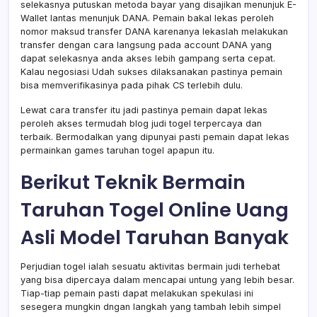
selekasnya putuskan metoda bayar yang disajikan menunjuk E-
Wallet lantas menunjuk DANA. Pemain bakal lekas peroleh
nomor maksud transfer DANA karenanya lekaslah melakukan
transfer dengan cara langsung pada account DANA yang
dapat selekasnya anda akses lebih gampang serta cepat.
Kalau negosiasi Udah sukses dilaksanakan pastinya pemain
bisa memverifikasinya pada pihak CS terlebih dulu.
Lewat cara transfer itu jadi pastinya pemain dapat lekas
peroleh akses termudah blog judi togel terpercaya dan
terbaik. Bermodalkan yang dipunyai pasti pemain dapat lekas
permainkan games taruhan togel apapun itu.
Berikut Teknik Bermain
Taruhan Togel Online Uang
Asli Model Taruhan Banyak
Perjudian togel ialah sesuatu aktivitas bermain judi terhebat
yang bisa dipercaya dalam mencapai untung yang lebih besar.
Tiap-tiap pemain pasti dapat melakukan spekulasi ini
sesegera mungkin dngan langkah yang tambah lebih simpel