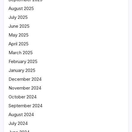
August 2025
July 2025
June 2025
May 2025
April 2025
March 2025
February 2025
January 2025
December 2024
November 2024
October 2024
September 2024
August 2024
July 2024