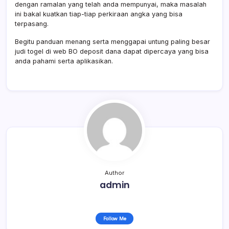
dengan ramalan yang telah anda mempunyai, maka masalah
ini bakal kuatkan tiap-tiap perkiraan angka yang bisa
terpasang.
Begitu panduan menang serta menggapai untung paling besar
judi togel di web BO deposit dana dapat dipercaya yang bisa
anda pahami serta aplikasikan.
Author
admin
Follow Me