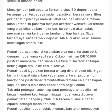
semakin tambah besar.
Menunjuk dan jadi peserta Bersama situs BO deposit dana
terunggul dan terpecaya sudah dipastikan berasa suka. Blog
judi dapat dipercaya memiliki label sah dan eksper lumayan
lama karena itu pastinya menjadi alternatif website judi terbaik
yang bisa dihandalkan maka dari itu pemain akan selalu
merasai semua keringanan taruhan di tiap harinya. Situs
terpercaya serta terbaik deposit DANA ini akan kasih semua
keuntungan antara lain:
Pemain berasa mujur dikarenakan bisa mulai taruhan perlu
dengan modal yang kecil saja. Cukup minimum IDR 10.000
pastilah mempermudah siapa saja bisa mulai taruhan tanpa
kebingungan atau pikir kedua kalinya.
Pemain pasti juga akan berasa untung dikarenakan trik ringan
bisnis ini dapat dijalankan kapan pun lantaran program di
handphone pasti dapat dimanfaatkan dimana saja dan kapan
saja jadi bisnis lebih bisa cepat serta begitu aman.
Tak ada potongan untuk tiap saat pembayaran pastilah ini
lantas memberi keuntungan hingga modal yang dipunyai
pemain tetap dengan jumlah utuh karena itu mujur dapat
dipakai sebagai modal taruhan.
Pemain pastilah dapat selalu memastiikan telah mempunyai