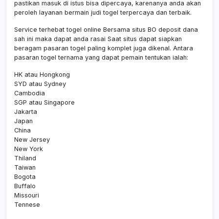
pastikan masuk di istus bisa dipercaya, karenanya anda akan
peroleh layanan bermain judi togel terpercaya dan terbaik.
Service terhebat togel online Bersama situs BO deposit dana
sah ini maka dapat anda rasai Saat situs dapat siapkan
beragam pasaran togel paling komplet juga dikenal. Antara
pasaran togel ternama yang dapat pemain tentukan ialah:
HK atau Hongkong
SYD atau Sydney
Cambodia
SGP atau Singapore
Jakarta
Japan
China
New Jersey
New York
Thiland
Taiwan
Bogota
Buffalo
Missouri
Tennese