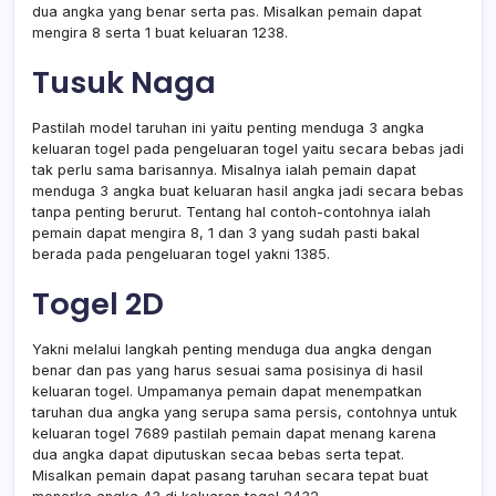
dua angka yang benar serta pas. Misalkan pemain dapat
mengira 8 serta 1 buat keluaran 1238.
Tusuk Naga
Pastilah model taruhan ini yaitu penting menduga 3 angka
keluaran togel pada pengeluaran togel yaitu secara bebas jadi
tak perlu sama barisannya. Misalnya ialah pemain dapat
menduga 3 angka buat keluaran hasil angka jadi secara bebas
tanpa penting berurut. Tentang hal contoh-contohnya ialah
pemain dapat mengira 8, 1 dan 3 yang sudah pasti bakal
berada pada pengeluaran togel yakni 1385.
Togel 2D
Yakni melalui langkah penting menduga dua angka dengan
benar dan pas yang harus sesuai sama posisinya di hasil
keluaran togel. Umpamanya pemain dapat menempatkan
taruhan dua angka yang serupa sama persis, contohnya untuk
keluaran togel 7689 pastilah pemain dapat menang karena
dua angka dapat diputuskan secaa bebas serta tepat.
Misalkan pemain dapat pasang taruhan secara tepat buat