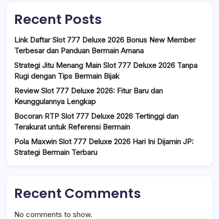
Recent Posts
Link Daftar Slot 777 Deluxe 2026 Bonus New Member
Terbesar dan Panduan Bermain Amana
Strategi Jitu Menang Main Slot 777 Deluxe 2026 Tanpa
Rugi dengan Tips Bermain Bijak
Review Slot 777 Deluxe 2026: Fitur Baru dan
Keunggulannya Lengkap
Bocoran RTP Slot 777 Deluxe 2026 Tertinggi dan
Terakurat untuk Referensi Bermain
Pola Maxwin Slot 777 Deluxe 2026 Hari Ini Dijamin JP:
Strategi Bermain Terbaru
Recent Comments
No comments to show.