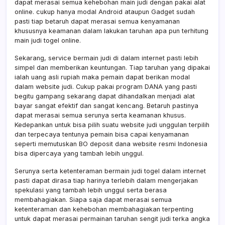
Singk
dapat merasai semua kehebohan main judi dengan pakai alat
Perm
online. cukup hanya modal Android ataupun Gadget sudah
Judi
pasti tiap betaruh dapat merasai semua kenyamanan
Toge
khususnya keamanan dalam lakukan taruhan apa pun terhitung
BO
main judi togel online.
Depo
Dana
Sekarang, service bermain judi di dalam internet pasti lebih
Sang
simpel dan memberikan keuntungan. Tiap taruhan yang dipakai
ialah uang asli rupiah maka pemain dapat berikan modal
dalam website judi. Cukup pakai program DANA yang pasti
begitu gampang sekarang dapat dihandalkan menjadi alat
bayar sangat efektif dan sangat kencang. Betaruh pastinya
dapat merasai semua serunya serta keamanan khusus.
Kedepankan untuk bisa pilih suatu website judi unggulan terpilih
dan terpecaya tentunya pemain bisa capai kenyamanan
seperti memutuskan BO deposit dana website resmi Indonesia
bisa dipercaya yang tambah lebih unggul.
Serunya serta ketenteraman bermain judi togel dalam internet
pasti dapat dirasa tiap harinya terlebih dalam mengerjakan
spekulasi yang tambah lebih unggul serta berasa
membahagiakan. Siapa saja dapat merasai semua
ketenteraman dan kehebohan membahagiakan terpenting
untuk dapat merasai permainan taruhan sengit judi terka angka