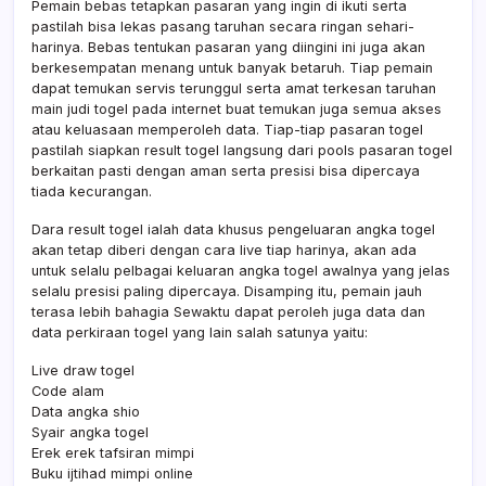
Pemain bebas tetapkan pasaran yang ingin di ikuti serta
pastilah bisa lekas pasang taruhan secara ringan sehari-
harinya. Bebas tentukan pasaran yang diingini ini juga akan
berkesempatan menang untuk banyak betaruh. Tiap pemain
dapat temukan servis terunggul serta amat terkesan taruhan
main judi togel pada internet buat temukan juga semua akses
atau keluasaan memperoleh data. Tiap-tiap pasaran togel
pastilah siapkan result togel langsung dari pools pasaran togel
berkaitan pasti dengan aman serta presisi bisa dipercaya
tiada kecurangan.
Dara result togel ialah data khusus pengeluaran angka togel
akan tetap diberi dengan cara live tiap harinya, akan ada
untuk selalu pelbagai keluaran angka togel awalnya yang jelas
selalu presisi paling dipercaya. Disamping itu, pemain jauh
terasa lebih bahagia Sewaktu dapat peroleh juga data dan
data perkiraan togel yang lain salah satunya yaitu:
Live draw togel
Code alam
Data angka shio
Syair angka togel
Erek erek tafsiran mimpi
Buku ijtihad mimpi online