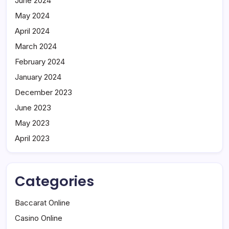
June 2024
May 2024
April 2024
March 2024
February 2024
January 2024
December 2023
June 2023
May 2023
April 2023
Categories
Baccarat Online
Casino Online