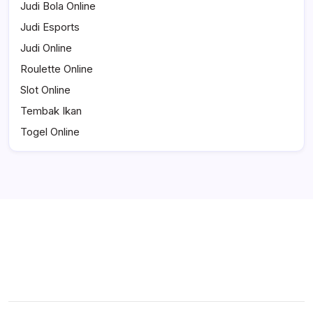
Judi Bola Online
Judi Esports
Judi Online
Roulette Online
Slot Online
Tembak Ikan
Togel Online