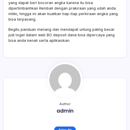
yang dapat beri bocoran angka karena itu bisa
dipertimbanhkan Kembali dengan prakiraan yang udah anda
miliki, hingga ini akan kuatkan tiap-tiap perkiraan angka yang
bisa terpasang.
Begitu panduan menang dan mendapat untung paling besar
judi togel dalam web BO deposit dana bisa dipercaya yang
bisa anda kenali serta aplikasikan.
Author
admin
Follow Me