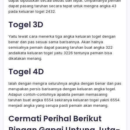
dapat diputuskan secaa bebas dan tepat. Umpamanya pemain
dapat pasang taruhan secara tepat untuk mengira angka 43
pada keluaran togel 2432.
Togel 3D
Yaitu lewat cara menerka tiga angka keluaran togel dengan
benar dan pas sesuai sama barisannya. Akan halnya
semisalnya pemain dapat pasang taruhan buat angka 322
andaikata keluaran togel yaitu 3226 tentunya pemain bisa
dikatakan menang.
Togel 4D
Ialah dengan mengira seluruhnya angka dengan benar dan pas
merupakan persis barisannya dengan keluaran angka togel.
Adapun contoh-contohnya apabila pemain memasanng
taruhan buat angka 6554 sekiranya keluaran togel yakni 6554
menjadi angka yang serupa pasti pemain akan menang.
Cermati Perihal Berikut
Ringan Gapai Untung Juta-