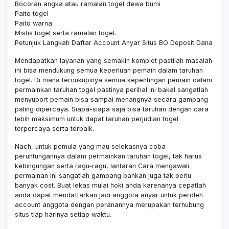
Bocoran angka atau ramalan togel dewa bumi
Paito togel
Paito warna
Mistis togel serta ramalan togel.
Petunjuk Langkah Daftar Account Anyar Situs BO Deposit Dana
Mendapatkan layanan yang semakin komplet pastilah masalah
ini bisa mendukung semua keperluan pemain dalam taruhan
togel. Di mana tercukupinya semua kepentingan pemain dalam
permainkan taruhan togel pastinya perihal ini bakal sangatlah
menyuport pemain bisa sampai menangnya secara gampang
paling dipercaya. Siapa-siapa saja bisa taruhan dengan cara
lebih maksimum untuk dapat taruhan perjudian togel
terpercaya serta terbaik.
Nach, untuk pemula yang mau selekasnya coba
peruntungannya dalam permainkan taruhan togel, tak harus
kebingungan serta ragu-ragu, lantaran Cara mengawali
permainan ini sangatlah gampang bahkan juga tak perlu
banyak cost. Buat lekas mulai hoki anda karenanya cepatlah
anda dapat mendaftarkan jadi anggota anyar untuk peroleh
account anggota dengan peranannya merupakan terhubung
situs tiap harinya setiap waktu.