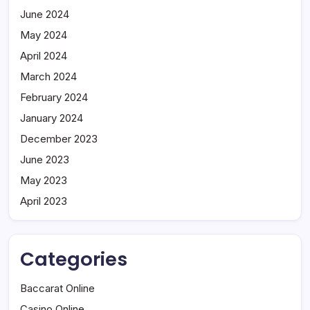
June 2024
May 2024
April 2024
March 2024
February 2024
January 2024
December 2023
June 2023
May 2023
April 2023
Categories
Baccarat Online
Casino Online