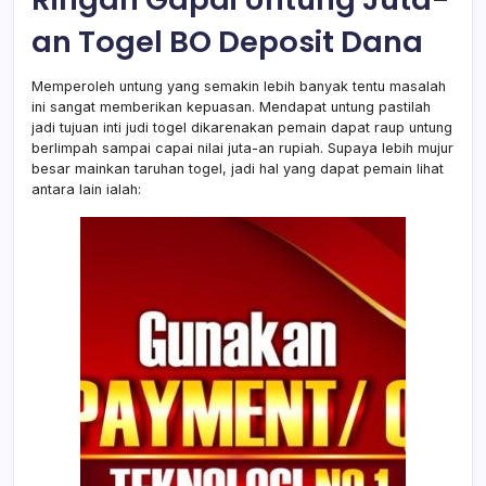
an Togel BO Deposit Dana
Memperoleh untung yang semakin lebih banyak tentu masalah
ini sangat memberikan kepuasan. Mendapat untung pastilah
jadi tujuan inti judi togel dikarenakan pemain dapat raup untung
berlimpah sampai capai nilai juta-an rupiah. Supaya lebih mujur
besar mainkan taruhan togel, jadi hal yang dapat pemain lihat
antara lain ialah: