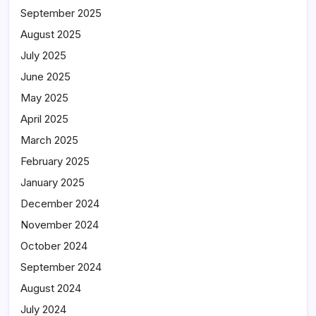
September 2025
August 2025
July 2025
June 2025
May 2025
April 2025
March 2025
February 2025
January 2025
December 2024
November 2024
October 2024
September 2024
August 2024
July 2024