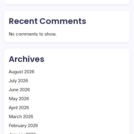
Recent Comments
No comments to show.
Archives
August 2026
July 2026
June 2026
May 2026
April 2026
March 2026
February 2026