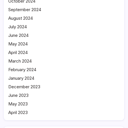
October 2024
September 2024
August 2024
July 2024
June 2024
May 2024
April 2024
March 2024
February 2024
January 2024
December 2023
June 2023
May 2023
April 2023