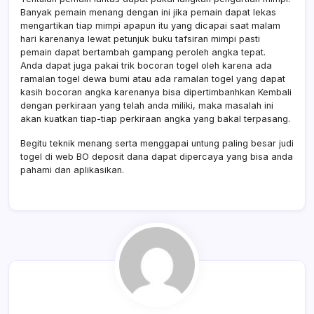
Banyak pemain menang dengan ini jika pemain dapat lekas
mengartikan tiap mimpi apapun itu yang dicapai saat malam
hari karenanya lewat petunjuk buku tafsiran mimpi pasti
pemain dapat bertambah gampang peroleh angka tepat.
Anda dapat juga pakai trik bocoran togel oleh karena ada
ramalan togel dewa bumi atau ada ramalan togel yang dapat
kasih bocoran angka karenanya bisa dipertimbanhkan Kembali
dengan perkiraan yang telah anda miliki, maka masalah ini
akan kuatkan tiap-tiap perkiraan angka yang bakal terpasang.
Begitu teknik menang serta menggapai untung paling besar judi
togel di web BO deposit dana dapat dipercaya yang bisa anda
pahami dan aplikasikan.