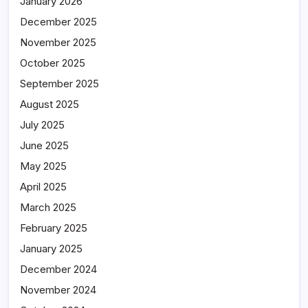
January 2026
December 2025
November 2025
October 2025
September 2025
August 2025
July 2025
June 2025
May 2025
April 2025
March 2025
February 2025
January 2025
December 2024
November 2024