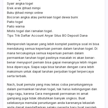
Syair angka togel
Erek erek ijtihad mimpi
Buku ijtihad mimpi online
Bocoran angka atau perkiraan togel dewa bumi
Paito togel
Paito warna
Mistis togel dan ramalan togel.
Tips Trik Daftar Account Anyar Situs BO Deposit Dana
Memperoleh layanan yang lebih komplet pastinya soal ini bisa
mendukung semua keperluan pemain dalam taruhan togel. Di
mana tercukupinya semua keperluan pemain dalam
permainkan taruhan togel pastinya masalah ini akan benar-
benar menyuport pemain bisa gapai menangnya lebih ringan
bisa dipercaya. Siapa saja bisa taruhan dengan cara lebih
maksimum untuk dapat taruhan perjudian togel terpercaya
serta terbaik.
Nach, buat pemula yang mau lekas coba peruntungannya
dalam permainkan taruhan togel, tak harus kebingungan dan
ragu-ragu, karena Cara mengawali permainan ini amat
gampang juga tidak dibutuhkan banyak ongkos. Buat
selekasnya memulai peruntungan anda karenanya lekaslah
anda dapat mendaftarkan selaku peserta baru buat peroleh