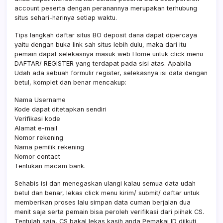
account peserta dengan peranannya merupakan terhubung
situs sehari-harinya setiap waktu.
Tips langkah daftar situs BO deposit dana dapat dipercaya
yaitu dengan buka link sah situs lebih dulu, maka dari itu
pemain dapat selekasnya masuk web Home untuk click menu
DAFTAR/ REGISTER yang terdapat pada sisi atas. Apabila
Udah ada sebuah formulir register, selekasnya isi data dengan
betul, komplet dan benar mencakup:
Nama Username
Kode dapat ditetapkan sendiri
Verifikasi kode
Alamat e-mail
Nomor rekening
Nama pemilik rekening
Nomor contact
Tentukan macam bank.
Sehabis isi dan menegaskan ulangi kalau semua data udah
betul dan benar, lekas click menu kirim/ submit/ daftar untuk
memberikan proses lalu simpan data cuman berjalan dua
menit saja serta pemain bisa peroleh verifikasi dari piihak CS.
Tentulah saja, CS bakal lekas kasih anda Pemakai ID diikuti