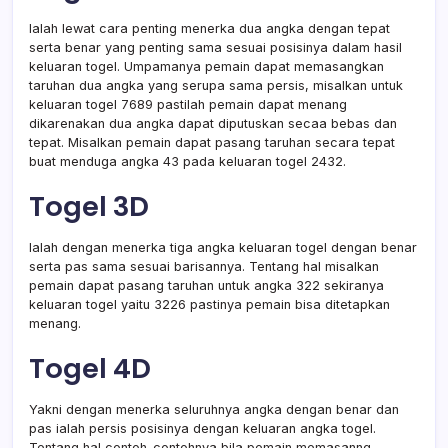
Ialah lewat cara penting menerka dua angka dengan tepat
serta benar yang penting sama sesuai posisinya dalam hasil
keluaran togel. Umpamanya pemain dapat memasangkan
taruhan dua angka yang serupa sama persis, misalkan untuk
keluaran togel 7689 pastilah pemain dapat menang
dikarenakan dua angka dapat diputuskan secaa bebas dan
tepat. Misalkan pemain dapat pasang taruhan secara tepat
buat menduga angka 43 pada keluaran togel 2432.
Togel 3D
Ialah dengan menerka tiga angka keluaran togel dengan benar
serta pas sama sesuai barisannya. Tentang hal misalkan
pemain dapat pasang taruhan untuk angka 322 sekiranya
keluaran togel yaitu 3226 pastinya pemain bisa ditetapkan
menang.
Togel 4D
Yakni dengan menerka seluruhnya angka dengan benar dan
pas ialah persis posisinya dengan keluaran angka togel.
Tentang hal contoh-contohnya bila pemain memasanng