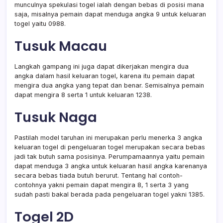
munculnya spekulasi togel ialah dengan bebas di posisi mana
saja, misalnya pemain dapat menduga angka 9 untuk keluaran
togel yaitu 0988.
Tusuk Macau
Langkah gampang ini juga dapat dikerjakan mengira dua
angka dalam hasil keluaran togel, karena itu pemain dapat
mengira dua angka yang tepat dan benar. Semisalnya pemain
dapat mengira 8 serta 1 untuk keluaran 1238.
Tusuk Naga
Pastilah model taruhan ini merupakan perlu menerka 3 angka
keluaran togel di pengeluaran togel merupakan secara bebas
jadi tak butuh sama posisinya. Perumpamaannya yaitu pemain
dapat menduga 3 angka untuk keluaran hasil angka karenanya
secara bebas tiada butuh berurut. Tentang hal contoh-
contohnya yakni pemain dapat mengira 8, 1 serta 3 yang
sudah pasti bakal berada pada pengeluaran togel yakni 1385.
Togel 2D