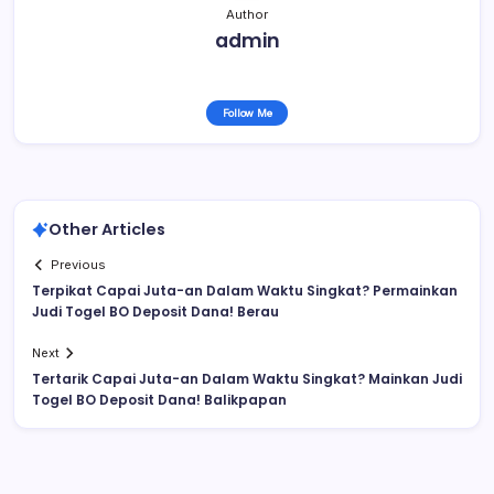
Author
admin
Follow Me
Other Articles
Previous
Terpikat Capai Juta-an Dalam Waktu Singkat? Permainkan
Judi Togel BO Deposit Dana! Berau
Next
Tertarik Capai Juta-an Dalam Waktu Singkat? Mainkan Judi
Togel BO Deposit Dana! Balikpapan