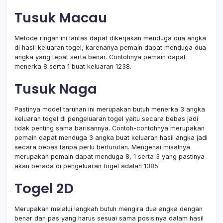
Tusuk Macau
Metode ringan ini lantas dapat dikerjakan menduga dua angka
di hasil keluaran togel, karenanya pemain dapat menduga dua
angka yang tepat serta benar. Contohnya pemain dapat
menerka 8 serta 1 buat keluaran 1238.
Tusuk Naga
Pastinya model taruhan ini merupakan butuh menerka 3 angka
keluaran togel di pengeluaran togel yaitu secara bebas jadi
tidak penting sama barisannya. Contoh-contohnya merupakan
pemain dapat menduga 3 angka buat keluaran hasil angka jadi
secara bebas tanpa perlu berturutan. Mengenai misalnya
merupakan pemain dapat menduga 8, 1 serta 3 yang pastinya
akan berada di pengeluaran togel adalah 1385.
Togel 2D
Merupakan melalui langkah butuh mengira dua angka dengan
benar dan pas yang harus sesuai sama posisinya dalam hasil