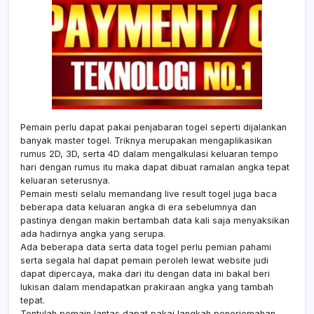
Pemain perlu dapat pakai penjabaran togel seperti dijalankan
banyak master togel. Triknya merupakan mengaplikasikan
rumus 2D, 3D, serta 4D dalam mengalkulasi keluaran tempo
hari dengan rumus itu maka dapat dibuat ramalan angka tepat
keluaran seterusnya.
Pemain mesti selalu memandang live result togel juga baca
beberapa data keluaran angka di era sebelumnya dan
pastinya dengan makin bertambah data kali saja menyaksikan
ada hadirnya angka yang serupa.
Ada beberapa data serta data togel perlu pemian pahami
serta segala hal dapat pemain peroleh lewat website judi
dapat dipercaya, maka dari itu dengan data ini bakal beri
lukisan dalam mendapatkan prakiraan angka yang tambah
tepat.
Tentulah pemain lantas dapat pakai langkah penerjemahan