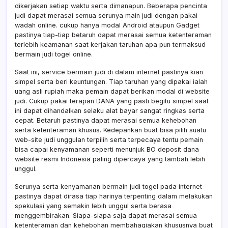
dikerjakan setiap waktu serta dimanapun. Beberapa pencinta
Wakt
Singk
judi dapat merasai semua serunya main judi dengan pakai
Perm
wadah online. cukup hanya modal Android ataupun Gadget
Judi
pastinya tiap-tiap betaruh dapat merasai semua ketenteraman
Toge
terlebih keamanan saat kerjakan taruhan apa pun termaksud
BO
bermain judi togel online.
Depo
Dana
Saat ini, service bermain judi di dalam internet pastinya kian
Mara
simpel serta beri keuntungan. Tiap taruhan yang dipakai ialah
uang asli rupiah maka pemain dapat berikan modal di website
judi. Cukup pakai terapan DANA yang pasti begitu simpel saat
ini dapat dihandalkan selaku alat bayar sangat ringkas serta
cepat. Betaruh pastinya dapat merasai semua kehebohan
serta ketenteraman khusus. Kedepankan buat bisa pilih suatu
web-site judi unggulan terpilih serta terpecaya tentu pemain
bisa capai kenyamanan seperti menunjuk BO deposit dana
website resmi Indonesia paling dipercaya yang tambah lebih
unggul.
Serunya serta kenyamanan bermain judi togel pada internet
pastinya dapat dirasa tiap harinya terpenting dalam melakukan
spekulasi yang semakin lebih unggul serta berasa
menggembirakan. Siapa-siapa saja dapat merasai semua
ketenteraman dan kehebohan membahagiakan khususnya buat