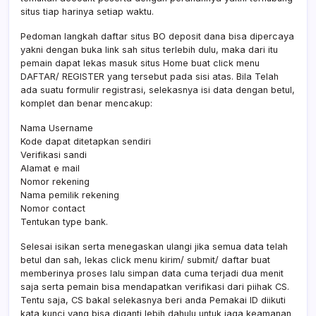
situs tiap harinya setiap waktu.
Pedoman langkah daftar situs BO deposit dana bisa dipercaya
yakni dengan buka link sah situs terlebih dulu, maka dari itu
pemain dapat lekas masuk situs Home buat click menu
DAFTAR/ REGISTER yang tersebut pada sisi atas. Bila Telah
ada suatu formulir registrasi, selekasnya isi data dengan betul,
komplet dan benar mencakup:
Nama Username
Kode dapat ditetapkan sendiri
Verifikasi sandi
Alamat e mail
Nomor rekening
Nama pemilik rekening
Nomor contact
Tentukan type bank.
Selesai isikan serta menegaskan ulangi jika semua data telah
betul dan sah, lekas click menu kirim/ submit/ daftar buat
memberinya proses lalu simpan data cuma terjadi dua menit
saja serta pemain bisa mendapatkan verifikasi dari piihak CS.
Tentu saja, CS bakal selekasnya beri anda Pemakai ID diikuti
kata kunci yang bisa diganti lebih dahulu untuk jaga keamanan