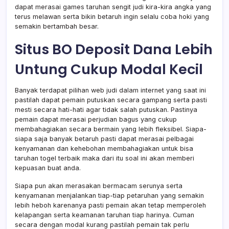
dapat merasai games taruhan sengit judi kira-kira angka yang
terus melawan serta bikin betaruh ingin selalu coba hoki yang
semakin bertambah besar.
Situs BO Deposit Dana Lebih
Untung Cukup Modal Kecil
Banyak terdapat pilihan web judi dalam internet yang saat ini
pastilah dapat pemain putuskan secara gampang serta pasti
mesti secara hati-hati agar tidak salah putuskan. Pastinya
pemain dapat merasai perjudian bagus yang cukup
membahagiakan secara bermain yang lebih fleksibel. Siapa-
siapa saja banyak betaruh pasti dapat merasai pelbagai
kenyamanan dan kehebohan membahagiakan untuk bisa
taruhan togel terbaik maka dari itu soal ini akan memberi
kepuasan buat anda.
Siapa pun akan merasakan bermacam serunya serta
kenyamanan menjalankan tiap-tiap petaruhan yang semakin
lebih heboh karenanya pasti pemain akan tetap memperoleh
kelapangan serta keamanan taruhan tiap harinya. Cuman
secara dengan modal kurang pastilah pemain tak perlu