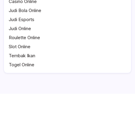
Casino Online
Judi Bola Online
Judi Esports
Judi Online
Roulette Online
Slot Online
Tembak Ikan
Togel Online