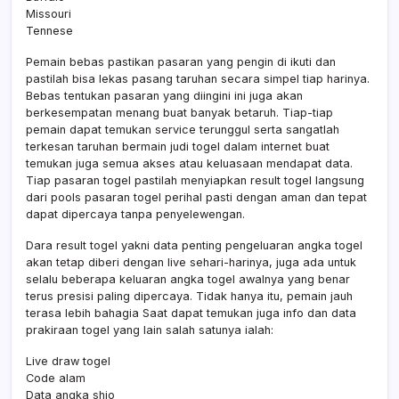
Missouri
Tennese
Pemain bebas pastikan pasaran yang pengin di ikuti dan
pastilah bisa lekas pasang taruhan secara simpel tiap harinya.
Bebas tentukan pasaran yang diingini ini juga akan
berkesempatan menang buat banyak betaruh. Tiap-tiap
pemain dapat temukan service terunggul serta sangatlah
terkesan taruhan bermain judi togel dalam internet buat
temukan juga semua akses atau keluasaan mendapat data.
Tiap pasaran togel pastilah menyiapkan result togel langsung
dari pools pasaran togel perihal pasti dengan aman dan tepat
dapat dipercaya tanpa penyelewengan.
Dara result togel yakni data penting pengeluaran angka togel
akan tetap diberi dengan live sehari-harinya, juga ada untuk
selalu beberapa keluaran angka togel awalnya yang benar
terus presisi paling dipercaya. Tidak hanya itu, pemain jauh
terasa lebih bahagia Saat dapat temukan juga info dan data
prakiraan togel yang lain salah satunya ialah:
Live draw togel
Code alam
Data angka shio