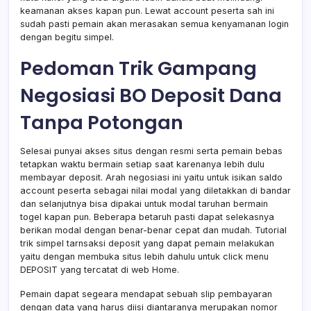
keamanan akses kapan pun. Lewat account peserta sah ini
sudah pasti pemain akan merasakan semua kenyamanan login
dengan begitu simpel.
Pedoman Trik Gampang
Negosiasi BO Deposit Dana
Tanpa Potongan
Selesai punyai akses situs dengan resmi serta pemain bebas
tetapkan waktu bermain setiap saat karenanya lebih dulu
membayar deposit. Arah negosiasi ini yaitu untuk isikan saldo
account peserta sebagai nilai modal yang diletakkan di bandar
dan selanjutnya bisa dipakai untuk modal taruhan bermain
togel kapan pun. Beberapa betaruh pasti dapat selekasnya
berikan modal dengan benar-benar cepat dan mudah. Tutorial
trik simpel tarnsaksi deposit yang dapat pemain melakukan
yaitu dengan membuka situs lebih dahulu untuk click menu
DEPOSIT yang tercatat di web Home.
Pemain dapat segeara mendapat sebuah slip pembayaran
dengan data yang harus diisi diantaranya merupakan nomor