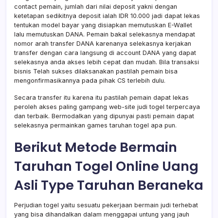
contact pemain, jumlah dari nilai deposit yakni dengan
ketetapan sedikitnya deposit ialah IDR 10.000 jadi dapat lekas
tentukan model bayar yang disiapkan memutuskan E-Wallet
lalu memutuskan DANA. Pemain bakal selekasnya mendapat
nomor arah transfer DANA karenanya selekasnya kerjakan
transfer dengan cara langsung di account DANA yang dapat
selekasnya anda akses lebih cepat dan mudah. Bila transaksi
bisnis Telah sukses dilaksanakan pastilah pemain bisa
mengonfirmasikannya pada pihak CS terlebih dulu.
Secara transfer itu karena itu pastilah pemain dapat lekas
peroleh akses paling gampang web-site judi togel terpercaya
dan terbaik. Bermodalkan yang dipunyai pasti pemain dapat
selekasnya permainkan games taruhan togel apa pun.
Berikut Metode Bermain
Taruhan Togel Online Uang
Asli Type Taruhan Beraneka
Perjudian togel yaitu sesuatu pekerjaan bermain judi terhebat
yang bisa dihandalkan dalam menggapai untung yang jauh