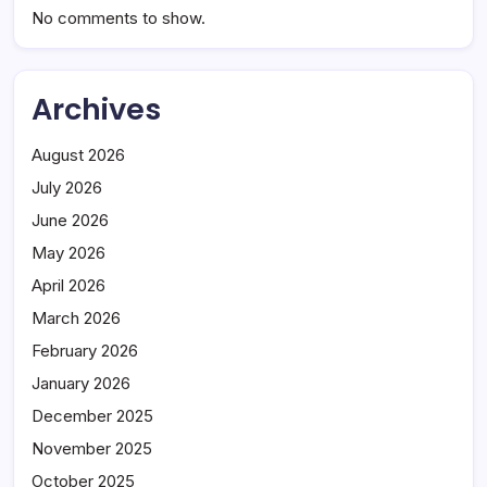
No comments to show.
Archives
August 2026
July 2026
June 2026
May 2026
April 2026
March 2026
February 2026
January 2026
December 2025
November 2025
October 2025