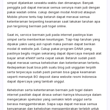
simpel dijalankan sewaktu-waktu dan dimanapun. Banyak
Wakt
Singk
penggila judi dapat merasai semua serunya main judi dengan
Perm
pakai wadah online. cukup dengan modal Android ataupun
Judi
Mobile-phone tentu tiap betaruh dapat merasai semua
Toge
ketenteraman terpenting keamanan saat lakukan taruhan apa
BO
pun tergolong bermain judi togel online.
Depo
Dana
Saat ini, service bermain judi pada internet pastinya kian
Kubu
simpel serta memberikan keuntungan. Tiap-tiap taruhan yang
Raya
dipakai yakni uang asli rupiah maka pemain dapat berikan
modal di website judi. Cukup pakai program DANA yang
pastinya begitu ringan sekarang dapat dipercaya menjadi alat
bayar amat efektif serta cepat sekali. Betaruh sudah pasti
dapat merasai semua kehebohan dan ketenteraman tertentu.
Kedepankan buat bisa pilih suatu blog judi unggulan terpilih
serta terpecaya sudah pasti pemain bisa gapai keamanan
seperti menunjuk BO deposit dana website resmi Indonesia
dapat dipercaya yang tambah unggul.
Kehebohan serta ketenteraman bermain judi togel dalam
internet pastilah dapat dirasa sehari-harinya khususnya dalam
mengerjakan spekulasi yang semakin lebih unggul serta
berasa menggembirakan. Siapa saja dapat merasai semua
kenyamanan dan kehebohan menggembirakan terlebih untuk