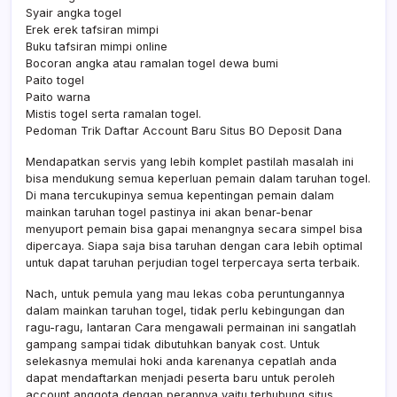
Syair angka togel
Erek erek tafsiran mimpi
Buku tafsiran mimpi online
Bocoran angka atau ramalan togel dewa bumi
Paito togel
Paito warna
Mistis togel serta ramalan togel.
Pedoman Trik Daftar Account Baru Situs BO Deposit Dana
Mendapatkan servis yang lebih komplet pastilah masalah ini
bisa mendukung semua keperluan pemain dalam taruhan togel.
Di mana tercukupinya semua kepentingan pemain dalam
mainkan taruhan togel pastinya ini akan benar-benar
menyuport pemain bisa gapai menangnya secara simpel bisa
dipercaya. Siapa saja bisa taruhan dengan cara lebih optimal
untuk dapat taruhan perjudian togel terpercaya serta terbaik.
Nach, untuk pemula yang mau lekas coba peruntungannya
dalam mainkan taruhan togel, tidak perlu kebingungan dan
ragu-ragu, lantaran Cara mengawali permainan ini sangatlah
gampang sampai tidak dibutuhkan banyak cost. Untuk
selekasnya memulai hoki anda karenanya cepatlah anda
dapat mendaftarkan menjadi peserta baru untuk peroleh
account anggota dengan perannya yaitu terhubung situs