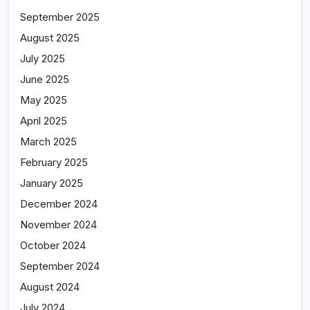
September 2025
August 2025
July 2025
June 2025
May 2025
April 2025
March 2025
February 2025
January 2025
December 2024
November 2024
October 2024
September 2024
August 2024
July 2024