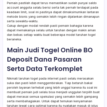
Pemain pastilah dapat terus memastiikan sudah punyai saldo
account anggota selalu berisi serta tak pernah terdapat pada
keadaan limit, soal ini pastinya dapat dimaksimumkan lantaran
metode bisnis yang semakin lebih ringan dijalankan dimanapun
serta sewaktu-waktu.
Cukup dengan modal rendah pasti pemain bahagia karena
dapat memakainya selalu untuk taruhan dengan makin aman
dan bebas setiap waktu buat beberapa model taruhan togel
beraneka.
Main Judi Togel Online BO
Deposit Dana Pasaran
Serta Data Terkomplet
Nikmati taruhan togel pada internet pasti selalu merasakan
suka dan pasti lebih menggembirakan. Tiap betaruh bakal
peroleh layanan terhebat yang lebih unggul karena itu soal ini
membuat pemain judi selalu bisa menjadi unggulan terpilih buat
dapat merasai semua spekulasi yang semakin lebih gampang
serta membahagiakan. Untuk dapat temukan kenyamanan
taruhan lewat cara optimal karena itu nyatakan masuk di istus