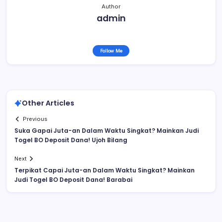
Author
admin
Follow Me
Other Articles
Previous
Suka Gapai Juta-an Dalam Waktu Singkat? Mainkan Judi
Togel BO Deposit Dana! Ujoh Bilang
Next
Terpikat Capai Juta-an Dalam Waktu Singkat? Mainkan
Judi Togel BO Deposit Dana! Barabai