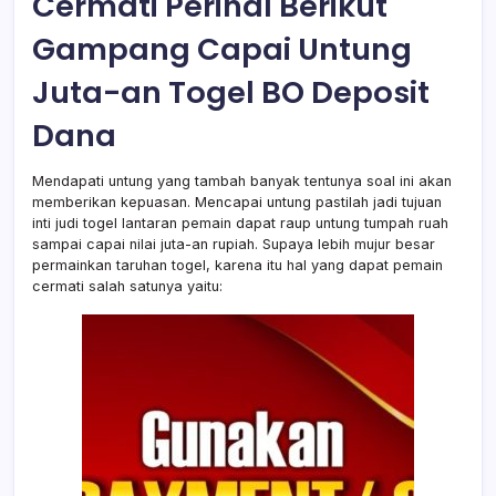
Cermati Perihal Berikut
Gampang Capai Untung
Juta-an Togel BO Deposit
Dana
Mendapati untung yang tambah banyak tentunya soal ini akan
memberikan kepuasan. Mencapai untung pastilah jadi tujuan
inti judi togel lantaran pemain dapat raup untung tumpah ruah
sampai capai nilai juta-an rupiah. Supaya lebih mujur besar
permainkan taruhan togel, karena itu hal yang dapat pemain
cermati salah satunya yaitu: