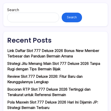
Search
Search
Recent Posts
Link Daftar Slot 777 Deluxe 2026 Bonus New Member
Terbesar dan Panduan Bermain Amana
Strategi Jitu Menang Main Slot 777 Deluxe 2026 Tanpa
Rugi dengan Tips Bermain Bijak
Review Slot 777 Deluxe 2026: Fitur Baru dan
Keunggulannya Lengkap
Bocoran RTP Slot 777 Deluxe 2026 Tertinggi dan
Terakurat untuk Referensi Bermain
Pola Maxwin Slot 777 Deluxe 2026 Hari Ini Dijamin JP:
Strategi Bermain Terbaru