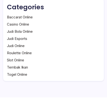
Categories
Baccarat Online
Casino Online
Judi Bola Online
Judi Esports
Judi Online
Roulette Online
Slot Online
Tembak Ikan
Togel Online