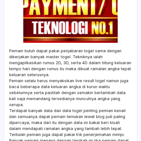
Pemain butuh dapat pakai penjabaran togel sama dengan
dikerjakan banyak master togel. Tekniknya ialah
mengaplikasikan rumus 2D, 3D, serta 4D dalam hitung keluaran
tempo hari dengan rumus itu maka dibuat ramalan angka tepat
keluaran seterusnya.
Pemain selalu harus menyaksikan live result togel namun juga
baca beberapa data keluaran angka di kurun waktu
sebelumnya serta pastilah dengan semakin bertambah data
kali saja memandang tersedianya munculnya angka yang
serupa.
Terdapat banyak data dan data togel penting pemian kenali
dan semuanya dapat pemain temukan lewat blog judi paling
dipercaya, maka dari itu dengan data ini bakal beri kisah
dalam mendapati ramalan angka yang tambah lebih tepat.
Tentulah pemain juga dapat pakai trik penerjemahan mimpi.
Banyak pemain menang dengan langkah ini jika pemain dapat