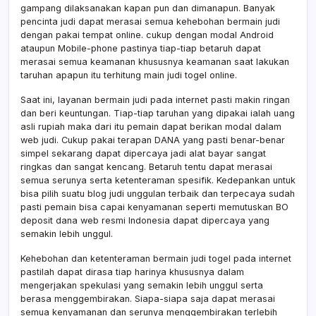
gampang dilaksanakan kapan pun dan dimanapun. Banyak
Wakt
Singk
pencinta judi dapat merasai semua kehebohan bermain judi
Perm
dengan pakai tempat online. cukup dengan modal Android
Judi
ataupun Mobile-phone pastinya tiap-tiap betaruh dapat
Toge
merasai semua keamanan khususnya keamanan saat lakukan
BO
taruhan apapun itu terhitung main judi togel online.
Depo
Dana
Saat ini, layanan bermain judi pada internet pasti makin ringan
Kota
dan beri keuntungan. Tiap-tiap taruhan yang dipakai ialah uang
Timu
asli rupiah maka dari itu pemain dapat berikan modal dalam
web judi. Cukup pakai terapan DANA yang pasti benar-benar
simpel sekarang dapat dipercaya jadi alat bayar sangat
ringkas dan sangat kencang. Betaruh tentu dapat merasai
semua serunya serta ketenteraman spesifik. Kedepankan untuk
bisa pilih suatu blog judi unggulan terbaik dan terpecaya sudah
pasti pemain bisa capai kenyamanan seperti memutuskan BO
deposit dana web resmi Indonesia dapat dipercaya yang
semakin lebih unggul.
Kehebohan dan ketenteraman bermain judi togel pada internet
pastilah dapat dirasa tiap harinya khususnya dalam
mengerjakan spekulasi yang semakin lebih unggul serta
berasa menggembirakan. Siapa-siapa saja dapat merasai
semua kenyamanan dan serunya menggembirakan terlebih