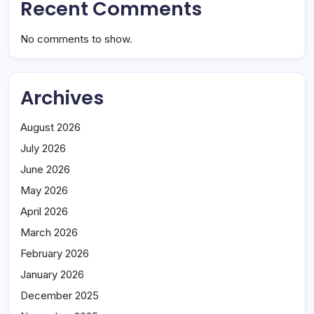
Recent Comments
No comments to show.
Archives
August 2026
July 2026
June 2026
May 2026
April 2026
March 2026
February 2026
January 2026
December 2025