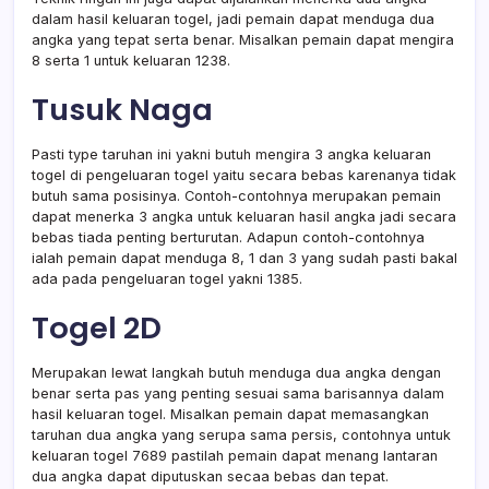
dalam hasil keluaran togel, jadi pemain dapat menduga dua
angka yang tepat serta benar. Misalkan pemain dapat mengira
8 serta 1 untuk keluaran 1238.
Tusuk Naga
Pasti type taruhan ini yakni butuh mengira 3 angka keluaran
togel di pengeluaran togel yaitu secara bebas karenanya tidak
butuh sama posisinya. Contoh-contohnya merupakan pemain
dapat menerka 3 angka untuk keluaran hasil angka jadi secara
bebas tiada penting berturutan. Adapun contoh-contohnya
ialah pemain dapat menduga 8, 1 dan 3 yang sudah pasti bakal
ada pada pengeluaran togel yakni 1385.
Togel 2D
Merupakan lewat langkah butuh menduga dua angka dengan
benar serta pas yang penting sesuai sama barisannya dalam
hasil keluaran togel. Misalkan pemain dapat memasangkan
taruhan dua angka yang serupa sama persis, contohnya untuk
keluaran togel 7689 pastilah pemain dapat menang lantaran
dua angka dapat diputuskan secaa bebas dan tepat.