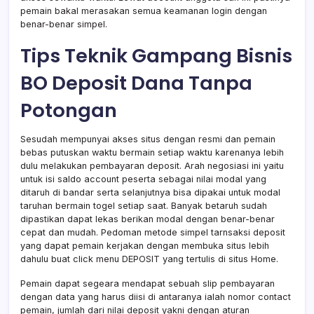
pemain bakal merasakan semua keamanan login dengan
benar-benar simpel.
Tips Teknik Gampang Bisnis
BO Deposit Dana Tanpa
Potongan
Sesudah mempunyai akses situs dengan resmi dan pemain
bebas putuskan waktu bermain setiap waktu karenanya lebih
dulu melakukan pembayaran deposit. Arah negosiasi ini yaitu
untuk isi saldo account peserta sebagai nilai modal yang
ditaruh di bandar serta selanjutnya bisa dipakai untuk modal
taruhan bermain togel setiap saat. Banyak betaruh sudah
dipastikan dapat lekas berikan modal dengan benar-benar
cepat dan mudah. Pedoman metode simpel tarnsaksi deposit
yang dapat pemain kerjakan dengan membuka situs lebih
dahulu buat click menu DEPOSIT yang tertulis di situs Home.
Pemain dapat segeara mendapat sebuah slip pembayaran
dengan data yang harus diisi di antaranya ialah nomor contact
pemain, jumlah dari nilai deposit yakni dengan aturan