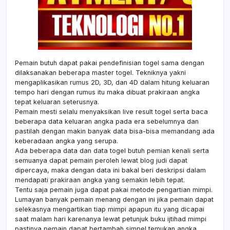
Pemain butuh dapat pakai pendefinisian togel sama dengan
dilaksanakan beberapa master togel. Tekniknya yakni
mengaplikasikan rumus 2D, 3D, dan 4D dalam hitung keluaran
tempo hari dengan rumus itu maka dibuat prakiraan angka
tepat keluaran seterusnya.
Pemain mesti selalu menyaksikan live result togel serta baca
beberapa data keluaran angka pada era sebelumnya dan
pastilah dengan makin banyak data bisa-bisa memandang ada
keberadaan angka yang serupa.
Ada beberapa data dan data togel butuh pemian kenali serta
semuanya dapat pemain peroleh lewat blog judi dapat
dipercaya, maka dengan data ini bakal beri deskripsi dalam
mendapati prakiraan angka yang semakin lebih tepat.
Tentu saja pemain juga dapat pakai metode pengartian mimpi.
Lumayan banyak pemain menang dengan ini jika pemain dapat
selekasnya mengartikan tiap mimpi apapun itu yang dicapai
saat malam hari karenanya lewat petunjuk buku ijtihad mimpi
pastinya pemain dapat bertambah simpel temukan angka