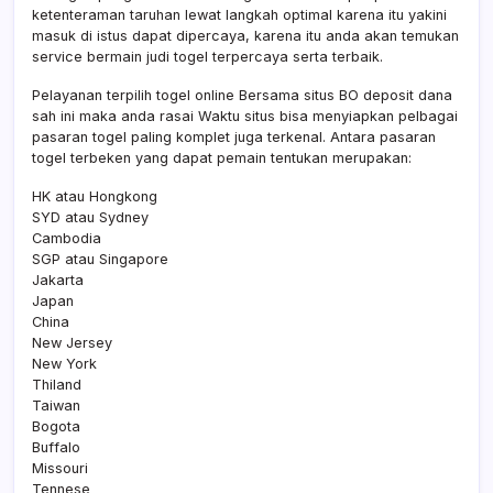
ketenteraman taruhan lewat langkah optimal karena itu yakini
masuk di istus dapat dipercaya, karena itu anda akan temukan
service bermain judi togel terpercaya serta terbaik.
Pelayanan terpilih togel online Bersama situs BO deposit dana
sah ini maka anda rasai Waktu situs bisa menyiapkan pelbagai
pasaran togel paling komplet juga terkenal. Antara pasaran
togel terbeken yang dapat pemain tentukan merupakan:
HK atau Hongkong
SYD atau Sydney
Cambodia
SGP atau Singapore
Jakarta
Japan
China
New Jersey
New York
Thiland
Taiwan
Bogota
Buffalo
Missouri
Tennese