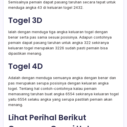
Semisalnya pemain dapat pasang taruhan secara tepat untuk
menduga angka 43 di keluaran togel 2432.
Togel 3D
Ialah dengan menduga tiga angka keluaran togel dengan
benar serta pas sama sesuai posisinya. Adapun contohnya
pemain dapat pasang taruhan untuk angka 322 sekiranya
keluaran togel merupakan 3226 sudah pasti pemain bisa
dipastikan menang.
Togel 4D
Adalah dengan menduga semuanya angka dengan benar dan
pas merupakan serupa posisinya dengan keluaran angka
togel. Tentang hal contoh-contohnya kalau pemain
memasanng taruhan buat angka 6554 sekiranya keluaran togel
yaitu 6554 selaku angka yang serupa pastilah pemain akan
menang.
Lihat Perihal Berikut