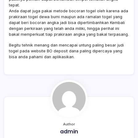
tepat.
Anda dapat juga pakai metode bocoran togel oleh karena ada
prakiraan togel dewa bumi maupun ada ramalan togel yang
dapat beri bocoran angka jadi bisa dipertimbanhkan Kembali
dengan perkiraan yang telah anda miliki, hingga perihal ini
bakal memperkuat tiap prakiraan angka yang bakal terpasang.
Begitu tehnik menang dan mencapai untung paling besar judi
togel pada website BO deposit dana paling dipercaya yang
bisa anda pahami dan aplikasikan.
Author
admin