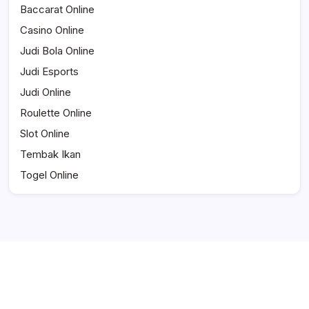
Baccarat Online
Casino Online
Judi Bola Online
Judi Esports
Judi Online
Roulette Online
Slot Online
Tembak Ikan
Togel Online